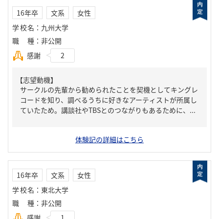
16年卒
文系
女性
学校名
：
九州大学
職種
：
非公開
感謝
2
【志望動機】
サークルの先輩から勧められたことを契機としてキングレ
コードを知り、調べるうちに好きなアーティストが所属し
ていたため。講談社やTBSとのつながりもあるために、...
体験記の詳細はこちら
16年卒
文系
女性
学校名
：
東北大学
職種
：
非公開
感謝
1