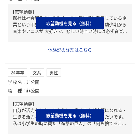
【志望動機】
御社は社会現象を生み出すものを常に世に発信している企
志望動機を見る（無料）
業という印象があったため応募しました。私は幼少期から
音楽やアニメが 大好きで、悲しい時辛い時には必ず音楽...
体験記の詳細はこちら
24年卒
文系
男性
学校名
：
非公開
職種
：
非公開
【志望動機】
自分が活力をもらったように、多くの人が笑顔になれる・
志望動機を見る（無料）
生きる活力となるようなアニメを発信していきたいです。
私は小学生の時に観た「進撃の巨人」の「何も捨てるこ...