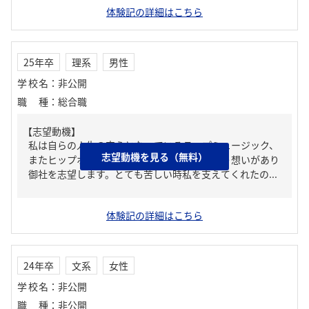
体験記の詳細はこちら
25年卒
理系
男性
学校名
：
非公開
職種
：
総合職
【志望動機】
私は自らの人生の支えとなっているラップミュージック、
志望動機を見る（無料）
またヒップホップという文化を広めたいという想いがあり
御社を志望します。とても苦しい時私を支えてくれたの...
体験記の詳細はこちら
24年卒
文系
女性
学校名
：
非公開
職種
：
非公開