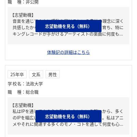
職種
：
非公開
【志望動機】
音楽を通じて人々に感動を届けるという貴社の理念に深く
志望動機を見る（無料）
共感したからです。幼少期から音楽に囲まれて育ち、特に
キングレコードが手がけるアーティストの楽曲に何度も...
体験記の詳細はこちら
25年卒
文系
男性
学校名
：
法政大学
職種
：
総合職
【志望動機】
私はIPを通して人の心を動かしたいという想いから、多く
志望動機を見る（無料）
のIPを幅広い形で手掛けている貴社を志望する。私はアニ
メやそれに関連する多くのモノ・コトを通して何度も心...