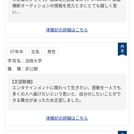
横断オーディションの情報を見たときにとても嬉しく思
い...
体験記の詳細はこちら
07年卒
文系
男性
学校名
：
法政大学
職種
：
非公開
【志望動機】
エンタテインメントに関わって生きたい、感動を一人でも
多くの人へ届けたいという思いと、自分のしたいことがで
きる舞台があったため志望しました。
体験記の詳細はこちら