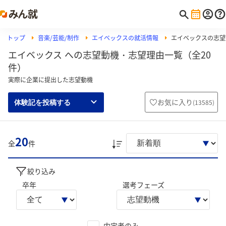
トップ
音楽/芸能/制作
エイベックスの就活情報
エイベックスの志望
エイベックス への志望動機・志望理由一覧（全20
件）
実際に企業に提出した志望動機
お気に入り
(
13585
)
体験記を投稿する
20
全
件
絞り込み
卒年
選考フェーズ
内定者のみ