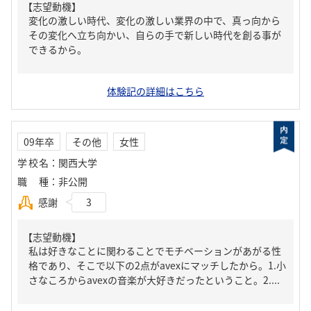
【志望動機】
変化の激しい時代、変化の激しい業界の中で、真っ向から
その変化へ立ち向かい、自らの手で新しい時代を創る事が
できるから。
体験記の詳細はこちら
09年卒
その他
女性
学校名
：
関西大学
職種
：
非公開
感謝
3
【志望動機】
私は好きなことに関わることでモチベーションがあがる性
格であり、そこで以下の2点がavexにマッチしたから。1.小
さなころからavexの音楽が大好きだったということ。2....