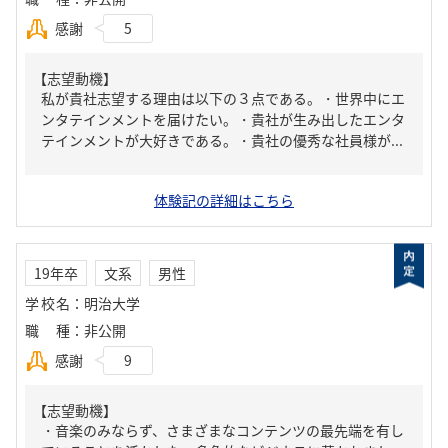
感謝
5
【志望動機】
私が貴社志望する理由は以下の３点である。・世界中にエ
ンタテインメントを届けたい。・貴社が生み出したエンタ
テインメントが大好きである。・貴社の優秀な社員様が...
体験記の詳細はこちら
19年卒
文系
男性
学校名
：
明治大学
職種
：
非公開
感謝
9
【志望動機】
・音楽のみならず、さまざまなコンテンツの最先端を有し