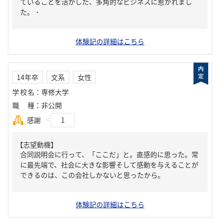
ていることを活かした、多角的なビジネスに惹かれまし
た。・
体験記の詳細はこちら
14年卒
文系
女性
学校名
：
専修大学
職種
：
非公開
感謝
1
【志望動機】
合同説明会に行って、「ここだ」と。直感的に思った。常
に最先端で、社会に大きな影響そして感動を与えることが
できるのは、この会社しかないと思ったから。
体験記の詳細はこちら