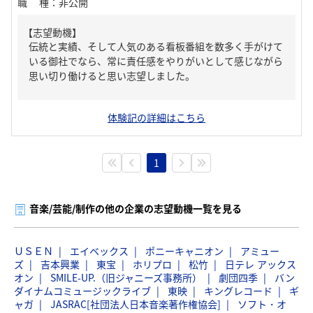
職種
：
非公開
【志望動機】
伝統と実績、そして人気のある看板番組を数多く手がけて
いる御社でなら、常に責任感をやりがいとして感じながら
思い切り働けると思い志望しました。
体験記の詳細はこちら
1
音楽/芸能/制作の他の企業の志望動機一覧を見る
ＵＳＥＮ
エイベックス
ポニーキャニオン
アミュー
ズ
吉本興業
東宝
ホリプロ
松竹
日テレ アックス
オン
SMILE-UP.（旧ジャニーズ事務所）
劇団四季
バン
ダイナムコミュージックライブ
東映
キングレコード
ギ
ャガ
JASRAC[社団法人日本音楽著作権協会]
ソフト・オ