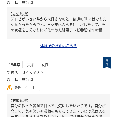
職種
：
非公開
【志望動機】
テレビが小さい時から大好きなのと、普通のOLにはなりた
くなかったからです。日々変化のある仕事がしたくて、そ
の究極を自分なりに考えつめた結果テレビ番組制作の報...
体験記の詳細はこちら
18年卒
文系
女性
学校名
：
共立女子大学
職種
：
非公開
感謝
1
【志望動機】
自分の作った番組で日本を元気にしたいからです。自分が
今まで元気や笑いや感動をもらってきたテレビで私は人を
元気にする番組を制作したい、bmcでは自分が好きな番...