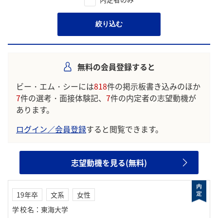
絞り込む
無料の会員登録すると
ビー・エム・シーには
818
件の掲示板書き込みのほか
7
件の選考・面接体験記、
7
件の内定者の志望動機が
あります。
ログイン／会員登録
すると閲覧できます。
志望動機を見る(無料)
19年卒
文系
女性
学校名
：
東海大学