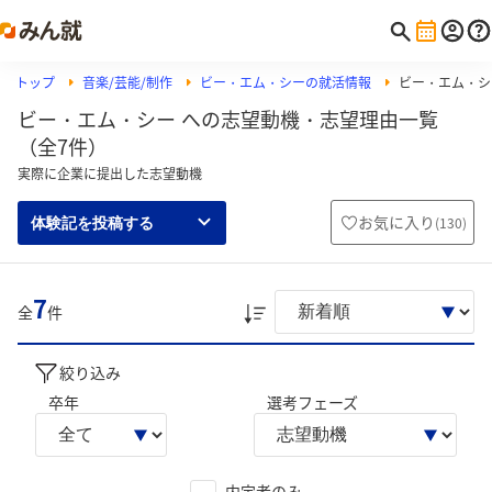
トップ
音楽/芸能/制作
ビー・エム・シーの就活情報
ビー・エム・シ
ビー・エム・シー への志望動機・志望理由一覧
（全7件）
実際に企業に提出した志望動機
お気に入り
(
130
)
体験記を投稿する
7
全
件
絞り込み
卒年
選考フェーズ
内定者のみ