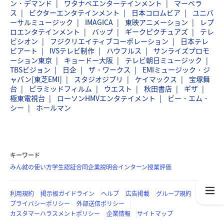
ン・デマンド
ワタナベエンターテインメント
マーベラ
ス
ビクターエンタテインメント
日本コロムビア
ユニバ
ーサルミュージック
IMAGICA
東映アニメーション
レプ
ロエンタテインメント
バップ
ギークピクチュアズ
テレ
ビシオン
フジクリエイティブコーポレーション
日本テレ
ビアート
IVSテレビ制作
ハウフルス
サンライズプロモ
ーション東京
キョードー大阪
テレビ朝日ミュージック
TBSビジョン
日企
ザ・ワークス
EMIミュージック・ジ
ャパン[東芝EMI]
スタジオジブリ
ケイマックス
宝塚舞
台
ピラミッドフィルム
ウエスト
秋田書店
ギザ
極東電視台
ローソンHMVエンタテイメント
ビー・エム・
シー
ホールマン
キーワード
みん就の使い方
学生認証
合同企業説明会
インターン
授業評価
利用規約
掲示板ガイドライン
ヘルプ
広告掲載
グループ規約
プライバシーポリシー
外部送信ポリシー
カスタマーハラスメントポリシー
企業情報
サイトマップ