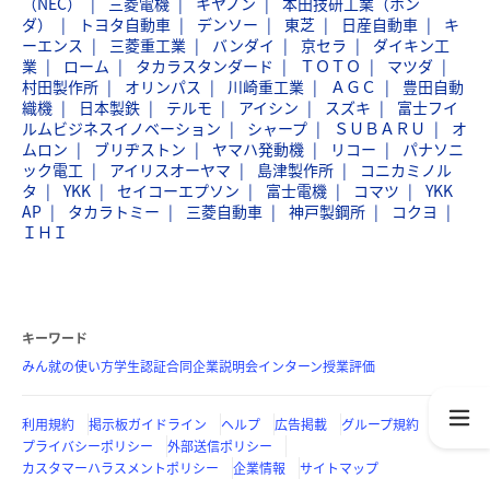
（NEC）
三菱電機
キヤノン
本田技研工業（ホン
ダ）
トヨタ自動車
デンソー
東芝
日産自動車
キ
ーエンス
三菱重工業
バンダイ
京セラ
ダイキン工
業
ローム
タカラスタンダード
ＴＯＴＯ
マツダ
村田製作所
オリンパス
川崎重工業
ＡＧＣ
豊田自動
織機
日本製鉄
テルモ
アイシン
スズキ
富士フイ
ルムビジネスイノベーション
シャープ
ＳＵＢＡＲＵ
オ
ムロン
ブリヂストン
ヤマハ発動機
リコー
パナソニ
ック電工
アイリスオーヤマ
島津製作所
コニカミノル
タ
YKK
セイコーエプソン
富士電機
コマツ
YKK
AP
タカラトミー
三菱自動車
神戸製鋼所
コクヨ
ＩＨＩ
キーワード
みん就の使い方
学生認証
合同企業説明会
インターン
授業評価
利用規約
掲示板ガイドライン
ヘルプ
広告掲載
グループ規約
プライバシーポリシー
外部送信ポリシー
カスタマーハラスメントポリシー
企業情報
サイトマップ