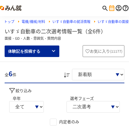
トップ
電機/機械/材料
いすゞ自動車の就活情報
いすゞ自動車の面接
いすゞ自動車の二次選考情報一覧（全6件）
面接・GD・人数・雰囲気・質問内容
お気に入り
(
11177
)
体験記を投稿する
6
全
件
絞り込み
卒年
選考フェーズ
内定者のみ