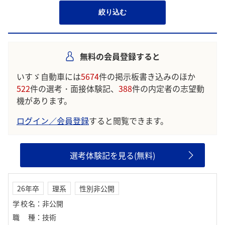
絞り込む
無料の会員登録すると
いすゞ自動車には
5674
件の掲示板書き込みのほか
522
件の選考・面接体験記、
388
件の内定者の志望動
機があります。
ログイン／会員登録
すると閲覧できます。
選考体験記を見る(無料)
26年卒
理系
性別非公開
学校名
：
非公開
職種
：
技術