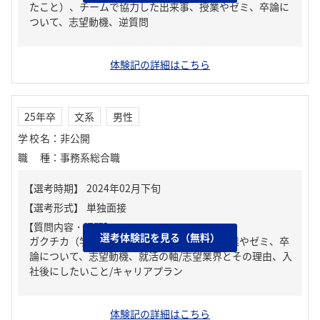
たこと）、チームで協力した出来事、授業やゼミ、卒論に
ついて、志望動機、逆質問
体験記の詳細はこちら
25年卒
文系
男性
学校名
：
非公開
職種
：
事務系総合職
【質問内容・課題】
選考体験記を見る（無料）
ガクチカ（学生時代に力を入れたこと）、授業やゼミ、卒
論について、志望動機、就活の軸/志望業界とその理由、入
社後にしたいこと/キャリアプラン
体験記の詳細はこちら