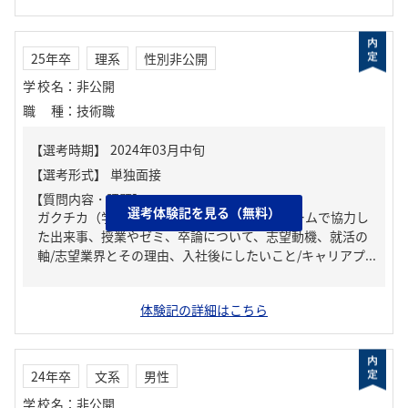
25年卒
理系
性別非公開
学校名
：
非公開
職種
：
技術職
【質問内容・課題】
選考体験記を見る（無料）
ガクチカ（学生時代に力を入れたこと）、チームで協力し
た出来事、授業やゼミ、卒論について、志望動機、就活の
軸/志望業界とその理由、入社後にしたいこと/キャリアプ...
体験記の詳細はこちら
24年卒
文系
男性
学校名
：
非公開