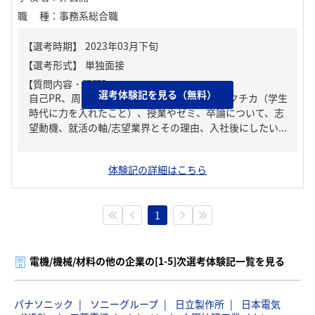
職種
：
事務系総合職
【質問内容・課題】
選考体験記を見る（無料）
自己PR、周りからどんな人といわれる？、ガクチカ（学生
時代に力を入れたこと）、授業やゼミ、卒論について、志
望動機、就活の軸/志望業界とその理由、入社後にしたい...
体験記の詳細はこちら
1
電機/機械/材料の他の企業の[1-5]次選考体験記一覧を見る
パナソニック
ソニーグループ
日立製作所
日本電気