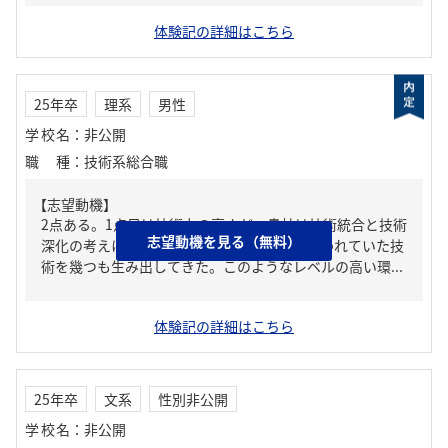
体験記の詳細はこちら
25年卒
理系
男性
学校名
：
非公開
職種
：
技術系総合職
【志望動機】
2点ある。1点目は技術力の高さだ。貴社は技術統合と技術
志望動機を見る（無料）
深化の考えに基づき、これまで不可能だと思われていた技
術を幾つも生み出してきた。このようなレベルの高い環...
体験記の詳細はこちら
25年卒
文系
性別非公開
学校名
：
非公開