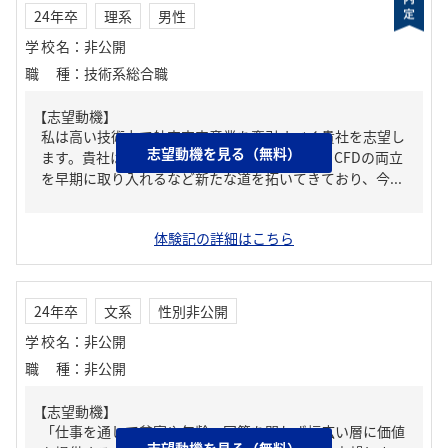
24年卒
理系
男性
学校名
：
非公開
職種
：
技術系総合職
【志望動機】
私は高い技術力で航空宇宙産業を牽引すべく貴社を志望し
志望動機を見る（無料）
ます。貴社は航空宇宙分野において風洞試験とCFDの両立
を早期に取り入れるなど新たな道を拓いてきており、今...
体験記の詳細はこちら
24年卒
文系
性別非公開
学校名
：
非公開
職種
：
非公開
【志望動機】
「仕事を通して貧富や年齢、国籍を問わず幅広い層に価値
志望動機を見る（無料）