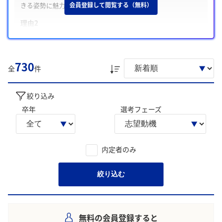
きる姿勢に魅力を感じた
会員登録して閲覧する（無料）
理由2
水素や脱炭素など次世代エネルギーの開発を通じ、持続可能な
社会に貢献したいと考えた
理由3
730
全
件
多様な事業を横断し、技術のかけ合わせで新たな価値を生み出
せる点に惹かれた
絞り込み
学生の声を就職活動の参考にしましょう。
卒年
選考フェーズ
※AIを使用し、過去3年間のユーザー投稿を要約しています。実際
のユーザの投稿は下記の一覧からご確認ください。
内定者のみ
絞り込む
無料の会員登録すると