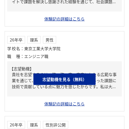
イトで課題を解決し感謝された経験を通じて、社会課題...
体験記の詳細はこちら
26年卒
理系
男性
学校名
：
東京工業大学大学院
職種
：
エンジニア職
【志望動機】
貴社を志望するのは、陸・海・空・宇宙にわたる広範な事
志望動機を見る（無料）
業を通じて、社会基盤や安全保障、脱炭素といった課題に
技術で貢献している点に魅力を感じたからです。私は大...
体験記の詳細はこちら
26年卒
理系
性別非公開