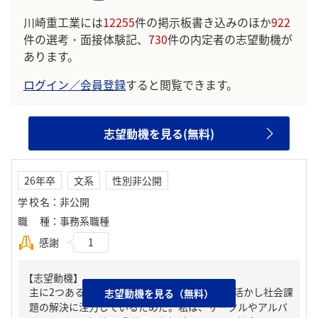
川崎重工業には
12255
件の掲示板書き込みのほか
922
件の選考・面接体験記、
730
件の内定者の志望動機が
あります。
ログイン／会員登録
すると閲覧できます。
志望動機を見る(無料)
26年卒
文系
性別非公開
学校名
：
非公開
職種
：
事務系職種
感謝
1
【志望動機】
主に2つある。一つ目は、貴社が高い技術力を活かし社会課
志望動機を見る（無料）
題の解決に注力しているためだ。私は、サークルやアルバ