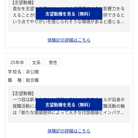
【志望動機】
貴社を志望する理由は、大きな規模感で社会に影響力を与
志望動機を見る（無料）
えることが出来、顧客に対して明確にモノを提供できると
いう点でやりがいを感じられそうな環境があると感じる...
体験記の詳細はこちら
25年卒
文系
男性
学校名
：
非公開
職種
：
総合職
【志望動機】
一つ目は新たなことに挑戦するビジネススタイルが自身の
志望動機を見る（無料）
就職活動における軸と重なったためだ。私の就職活動の軸
は「新たな価値提供によって大きな付加価値とインパク...
体験記の詳細はこちら