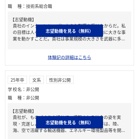
職種
：
技術系総合職
【志望動機】
貴社のインターンシップに大きな影響を受けたからだ。私
志望動機を見る（無料）
の目標は人々の生活を豊かにするような社会的に大きな事
業を動かすことだ。貴社は事業規模の大きさを武器に多...
体験記の詳細はこちら
25年卒
文系
性別非公開
学校名
：
非公開
職種
：
非公開
【志望動機】
貴社が、ものづくりを通じて、構想される社会の姿を実
志望動機を見る（無料）
現・完遂しようとしているからだ。重工業業界は、陸、
海、空で活躍する輸送機器、エネルギー環境製品等を開...