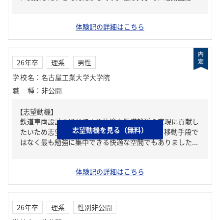
体験記の詳細はこちら
26年卒
理系
男性
学校名
：
名古屋工業大学大学院
職種
：
非公開
【志望動機】
鉄道車両設計を通じてより快適な鉄道輸送の実現に貢献し
志望動機を見る（無料）
たいため志望します。学生時代、鉄道は単なる移動手段で
はなく最も勉強に集中できる快適な空間でもありました...
体験記の詳細はこちら
26年卒
理系
性別非公開