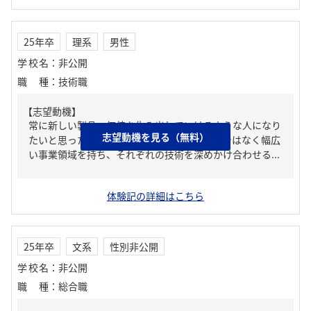
25年卒
理系
男性
学校名
：
非公開
職種
：
技術職
【志望動機】
常に新しい製品、価値を生み出していけるような人になり
志望動機を見る（無料）
たいと思ったからです。貴社は限定的な分野ではなく幅広
い事業領域を持ち、それぞれの技術を深めかけ合わせる...
体験記の詳細はこちら
25年卒
文系
性別非公開
学校名
：
非公開
職種
：
総合職