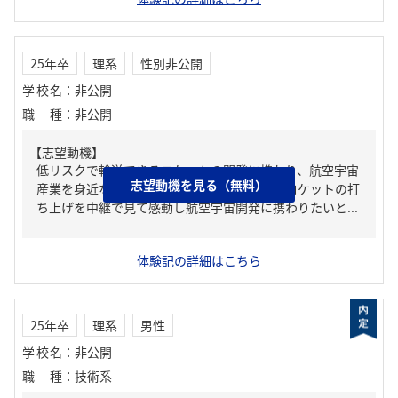
25年卒
理系
性別非公開
学校名
：
非公開
職種
：
非公開
【志望動機】
低リスクで輸送できるロケットの開発に携わり、航空宇宙
志望動機を見る（無料）
産業を身近なものにしたいからだ。幼い頃、ロケットの打
ち上げを中継で見て感動し航空宇宙開発に携わりたいと...
体験記の詳細はこちら
25年卒
理系
男性
学校名
：
非公開
職種
：
技術系