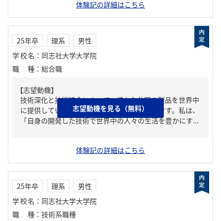
体験記の詳細はこちら
25年卒
理系
男性
学校名
：
同志社大学大学院
職種
：
総合職
【志望動機】
技術深化と技術統合によって、様々な分野の製品を世界中
志望動機を見る（無料）
に提供していることに強く魅力を感じたからです。私は、
「自身の開発した技術で世界中の人々の生活を豊かにす...
体験記の詳細はこちら
25年卒
理系
男性
学校名
：
同志社大学大学院
職種
：
技術系職種