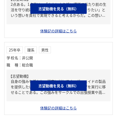
2点ある。1点目は、「人々により近い場所で当たり前の生
志望動機を見る（無料）
活を守り続け、日常に彩りを与える当事者になりたい」と
いう想いを貴社で実現できると考えるからだ。この想い...
体験記の詳細はこちら
25年卒
理系
男性
学校名
：
非公開
職種
：
総合職
【志望動機】
自身の強みを活かし、顧客に対してオーダーメイドの製品
志望動機を見る（無料）
を提供したいからである。私の強みはアイデアを実行に移
せることである。この強みをサークルでの出張授業や高...
体験記の詳細はこちら