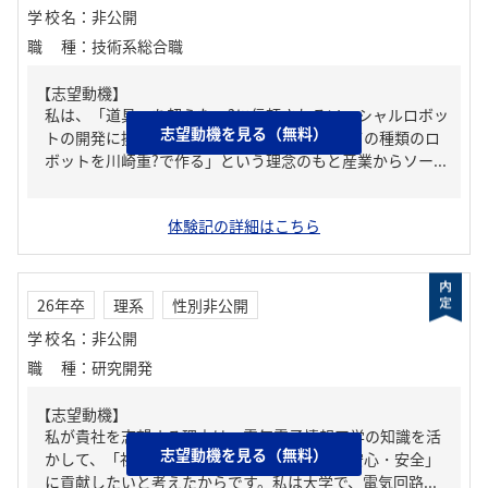
学校名
：
非公開
職種
：
技術系総合職
【志望動機】
私は、「道具」を超えた、?に信頼されるソーシャルロボッ
志望動機を見る（無料）
トの開発に挑戦したいです。貴社は「世の全ての種類のロ
ボットを川崎重?で作る」という理念のもと産業からソー...
体験記の詳細はこちら
26年卒
理系
性別非公開
学校名
：
非公開
職種
：
研究開発
【志望動機】
私が貴社を志望する理由は、電気電子情報工学の知識を活
志望動機を見る（無料）
かして、「社会インフラの発展」と「人々の安心・安全」
に貢献したいと考えたからです。私は大学で、電気回路...