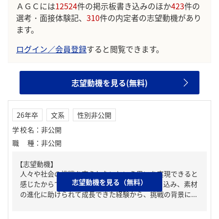
ＡＧＣには
12524
件の掲示板書き込みのほか
423
件の
選考・面接体験記、
310
件の内定者の志望動機があり
ます。
ログイン／会員登録
すると閲覧できます。
志望動機を見る(無料)
26年卒
文系
性別非公開
学校名
：
非公開
職種
：
非公開
【志望動機】
人々や社会の挑戦を支えしたいという思いを実現できると
志望動機を見る（無料）
感じたからです。これまで長くスポーツに打ち込み、素材
の進化に助けられて成長できた経験から、挑戦の背景に...