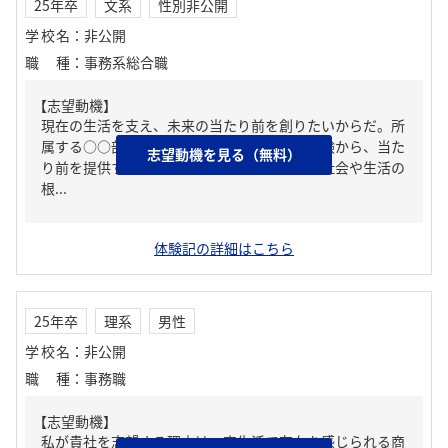
25年卒
文系
性別非公開
学校名
：
非公開
職種
：
事務系総合職
【志望動機】
現在の生活を支え、未来の当たり前を創りたいからだ。所
属する○○部で○○としてチームを支えた経験から、当た
志望動機を見る（無料）
り前を提供する重要性を感じた。そのため、社会や生活の
根...
体験記の詳細はこちら
25年卒
理系
男性
学校名
：
非公開
職種
：
事務職
【志望動機】
私が貴社を志望する理由は、実生活で存在を感じられる商