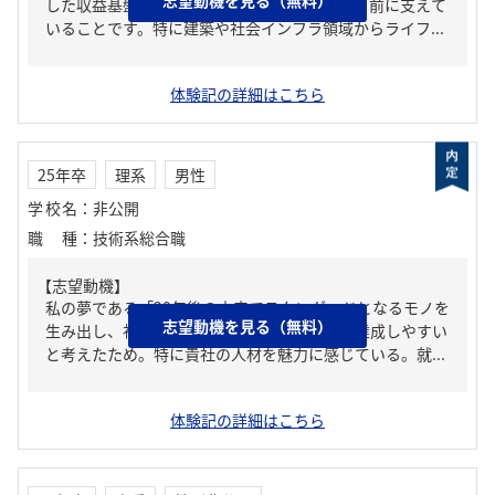
した収益基盤となり、人々の生活土台を当たり前に支えて
いることです。特に建築や社会インフラ領域からライフ...
体験記の詳細はこちら
25年卒
理系
男性
学校名
：
非公開
職種
：
技術系総合職
【志望動機】
私の夢である「20年後の未来でスタンダードとなるモノを
志望動機を見る（無料）
生み出し、社会へ価値提供すること」を最も達成しやすい
と考えたため。特に貴社の人材を魅力に感じている。就...
体験記の詳細はこちら