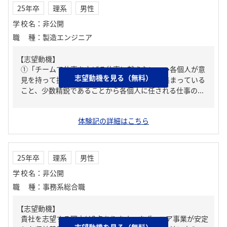
25年卒
理系
男性
学校名
：
非公開
職種
：
製造エンジニア
【志望動機】
①「チームで仕事を上げる仕事に就きたい」→各個人が意
志望動機を見る（無料）
見を持って提案することが求められる社員が集まっている
こと、少数精鋭であることから各個人に任される仕事の...
体験記の詳細はこちら
25年卒
理系
男性
学校名
：
非公開
職種
：
事務系総合職
【志望動機】
貴社を志望する理由は3点あります。まず、コア事業が安定
志望動機を見る（無料）