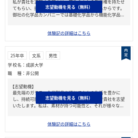
私が貴社を志望する理由は、若手の内から裁量権を持たせ
志望動機を見る（無料）
てもらい、挑戦できる社風に魅力を感じているからです。
御社の化学品カンパニーでは基礎化学品から機能化学品...
体験記の詳細はこちら
25年卒
文系
男性
学校名
：
成蹊大学
職種
：
非公開
【志望動機】
最先端のガラス・化学製品を通じて人々の生活を豊かに
志望動機を見る（無料）
し、持続可能な社会を実現したいという想いで貴社を志望
いたします。私は、素材が持つ可能性と、それが様々な...
体験記の詳細はこちら