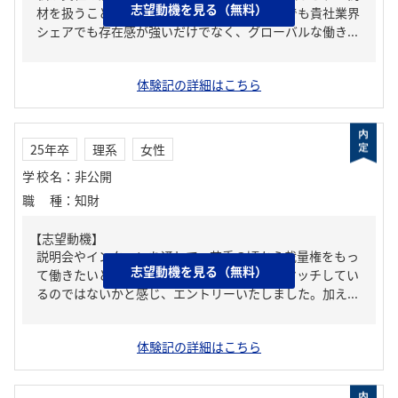
志望動機を見る（無料）
材を扱うことに興味を抱いたためである。中でも貴社業界
シェアでも存在感が強いだけでなく、グローバルな働き...
体験記の詳細はこちら
25年卒
理系
女性
学校名
：
非公開
職種
：
知財
【志望動機】
説明会やインターンを通して、若手の頃から裁量権をもっ
志望動機を見る（無料）
て働きたいという私の思いと、御社の社風がマッチしてい
るのではないかと感じ、エントリーいたしました。加え...
体験記の詳細はこちら