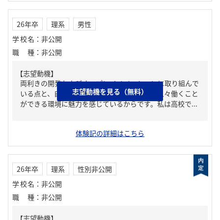
26年卒
理系
男性
学校名
：
非公開
職種
：
非公開
【志望動機】
両利きの開発およびオープンイノベーションに取り組んで
志望動機を見る（無料）
いる点と、自分の意見を持ち様々な価値観の人々働くこと
ができる環境に魅力を感じているからです。私は高校で...
体験記の詳細はこちら
26年卒
理系
性別非公開
学校名
：
非公開
職種
：
非公開
【志望動機】