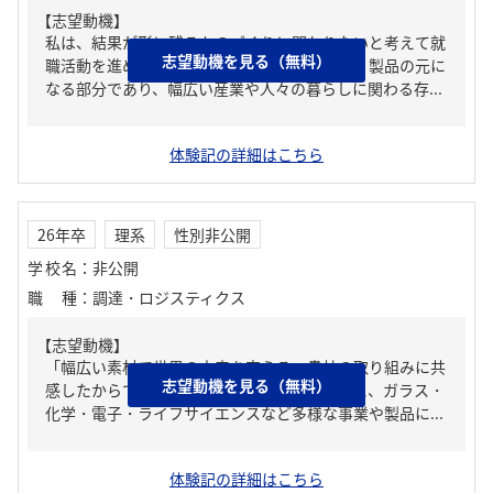
【志望動機】
私は、結果が形に残るものづくりに関わりたいと考えて就
志望動機を見る（無料）
職活動を進めてきました。その中でも素材は、製品の元に
なる部分であり、幅広い産業や人々の暮らしに関わる存...
体験記の詳細はこちら
26年卒
理系
性別非公開
学校名
：
非公開
職種
：
調達・ロジスティクス
【志望動機】
「幅広い素材で世界の未来を支える」貴社の取り組みに共
志望動機を見る（無料）
感したからである。貴社は両利きの経営のもと、ガラス・
化学・電子・ライフサイエンスなど多様な事業や製品に...
体験記の詳細はこちら