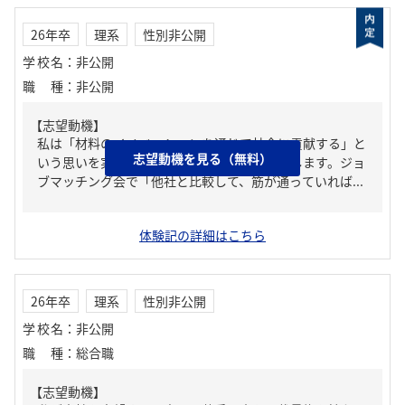
26年卒
理系
性別非公開
学校名
：
非公開
職種
：
非公開
【志望動機】
私は「材料のイノベーションを通じて社会に貢献する」と
志望動機を見る（無料）
いう思いを実現する場として貴社を強く志望します。ジョ
ブマッチング会で「他社と比較して、筋が通っていれば...
体験記の詳細はこちら
26年卒
理系
性別非公開
学校名
：
非公開
職種
：
総合職
【志望動機】