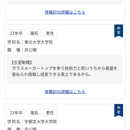
体験記の詳細はこちら
23年卒
理系
男性
学校名
：
東北大学大学院
職種
：
非公開
【志望動機】
ガラスメーカートップを争う技術力と若いうちから裁量を
委ねられ挑戦し成長できる風土であるから。
体験記の詳細はこちら
23年卒
理系
男性
学校名
：
宇都宮大学大学院
職種
：
非公開