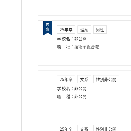
25年卒
理系
男性
学校名
：
非公開
職種
：
技術系総合職
25年卒
文系
性別非公開
学校名
：
非公開
職種
：
非公開
25年卒
文系
性別非公開