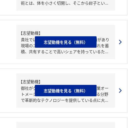
術とは、体を小さく切開し、そこから鉗子とい...
【志望動機】
貴社では制御機器、FA機器等で高い技術力があり
志望動機を見る（無料）
現場のニーズに適した製品を生み出し、それを蓄
積、共有することで高いシェアを持っているた...
【志望動機】
御社がグローバルな規模でヘルスケア、産業オー
志望動機を見る（無料）
トメーション、電子機器など、多岐にわたる分野
で革新的なテクノロジーを提供している点に大...