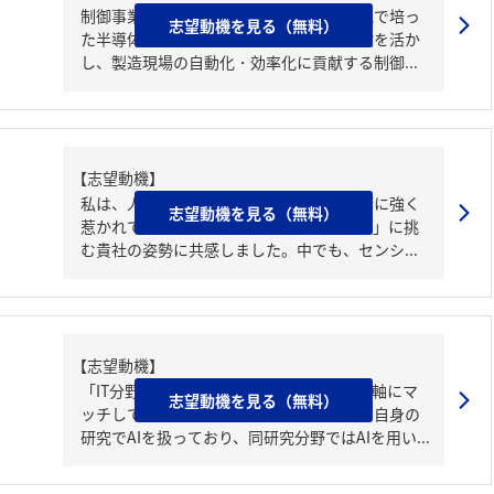
制御事業部（商品開発職） 大学での研究で培っ
志望動機を見る（無料）
た半導体材料の知見やプログラミング経験を活か
し、製造現場の自動化・効率化に貢献する制御...
【志望動機】
私は、人の健康や安全・安心を支える技術に強く
志望動機を見る（無料）
惹かれており、「ソーシャルニーズの創造」に挑
む貴社の姿勢に共感しました。中でも、センシ...
【志望動機】
「IT分野でのモノづくり」という私の就職軸にマ
志望動機を見る（無料）
ッチしているため、貴社を志望する。私は自身の
研究でAIを扱っており、同研究分野ではAIを用い...