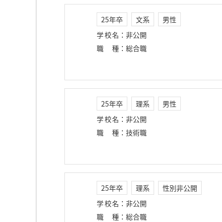
25年卒
文系
男性
学校名
：
非公開
職種
：
総合職
25年卒
理系
男性
学校名
：
非公開
職種
：
技術職
25年卒
理系
性別非公開
学校名
：
非公開
職種
：
総合職