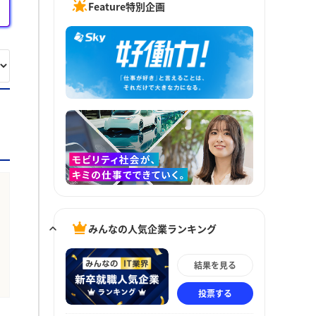
Feature特別企画
みんなの人気企業ランキング
結果を見る
投票する