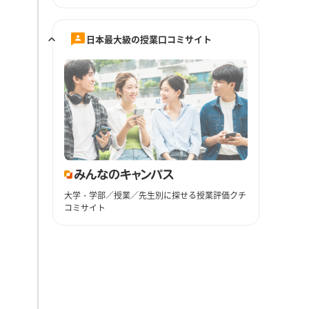
日本最大級の授業口コミサイト
大学・学部／授業／先生別に探せる授業評価クチ
コミサイト