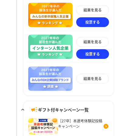
結果を見る
投票する
結果を見る
投票する
結果を見る
ギフト付キャンペーン一覧
［27卒］本選考体験記投稿
キャンペーン