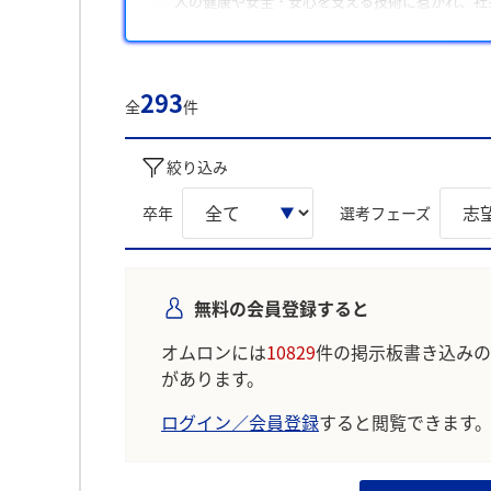
人の健康や安全・安心を支える技術に惹かれ、社
理由3
電子部品の開発を通じて社会の発展に貢献し、日
293
全
件
学生の声を就職活動の参考にしましょう。
※AIを使用し、過去3年間のユーザー投稿を要約し
絞り込み
卒年
選考フェーズ
無料の会員登録すると
オムロンには
10829
件の掲示板書き込みの
があります。
ログイン／会員登録
すると閲覧できます