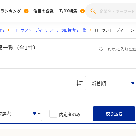
業ランキング
注目の企業・IT/DX特集
情報
ローランド ディー．ジー．の面接情報一覧
ローランド ディー．ジ
注目の企業特集
みんなのIT業界新卒就職人気企業ランキング
みんな
[27卒] 本選考体験記投稿キャンペーン
28卒 注目企業特集
27卒 注目企業特集
みんなのDX企業就職ブランド調査
報一覧（全1件）
お気に入り
(
13
注目のIT・DX企業特集
28卒 IT・DX企業特集
27卒 IT・DX企業特集
28卒
みんなのIT業界新卒就職人気企業ランキング
みんな
企業研究
絞り込む
内定者のみ