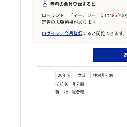
無料の会員登録すると
ローランド ディー．ジー．には
485
件の
定者の志望動機があります。
ログイン／会員登録
すると閲覧できます
26年卒
文系
性別非公開
学校名
：
非公開
職種
：
総合職