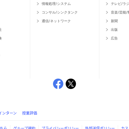
情報処理/システム
テレビ/ラ
コンサル/シンクタンク
音楽/芸能/
通信/ネットワーク
新聞
社
出版
険
広告
等
インターン
授業評価
ちら
グループ規約
プライバシーポリシー
外部送信ポリシー
カス