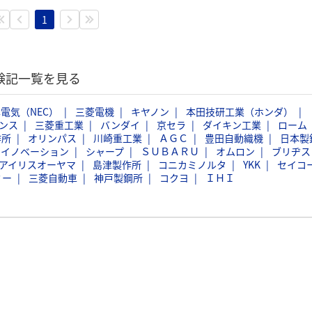
1
体験記一覧を見る
電気（NEC）
三菱電機
キヤノン
本田技研工業（ホンダ）
ンス
三菱重工業
バンダイ
京セラ
ダイキン工業
ローム
作所
オリンパス
川崎重工業
ＡＧＣ
豊田自動織機
日本製
スイノベーション
シャープ
ＳＵＢＡＲＵ
オムロン
ブリヂス
アイリスオーヤマ
島津製作所
コニカミノルタ
YKK
セイコ
ミー
三菱自動車
神戸製鋼所
コクヨ
ＩＨＩ