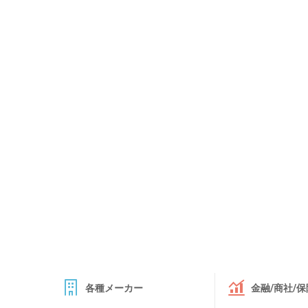
各種メーカー
金融/商社/保