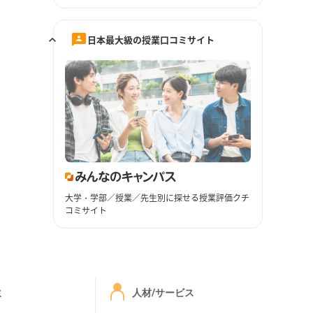
日本最大級の授業口コミサイト
大学・学部／授業／先生別に探せる授業評価クチ
コミサイト
ミ
人材/サービス