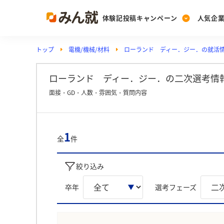
体験記投稿キャンペーン
人気企
トップ
電機/機械/材料
ローランド ディー．ジー．の就活
Post
Ranking
PickUp
投稿する
ランキングを見る
注目の企業特集
ローランド ディー．ジー．の二次選考情
面接・GD・人数・雰囲気・質問内容
Vote
投票する
1
全
件
動画で知ろう！業界・
絞り込み
卒年
選考フェーズ