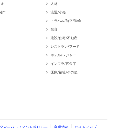
ジオ
人材
制作
流通/小売
トラベル/航空/運輸
教育
建設/住宅/不動産
レストラン/フード
ホテル/レジャー
インフラ/官公庁
医療/福祉/その他
タマーハラスメントポリシー
企業情報
サイトマップ