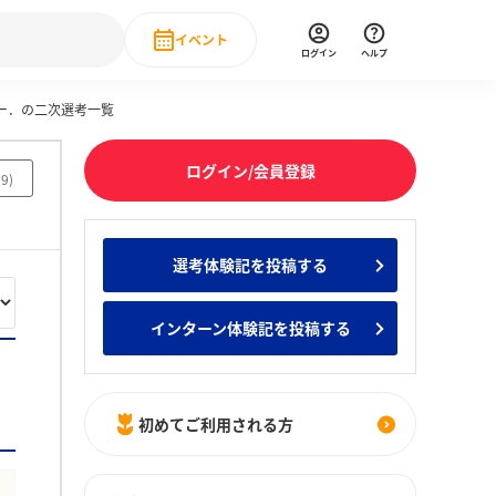
イベント
ログイン
ヘルプ
ー．の二次選考一覧
Event
の新卒就職人気企業ランキング
みんなのインターン人気企業ランキン
直近のイベント一覧
ログイン/会員登録
19
)
もっと見る
 IT・DX現場社員インタビュー
選考体験記を投稿する
の新卒就職人気企業ランキング
みんなのインターン人気企業ランキン
インターン体験記を投稿する
初めてご利用される方