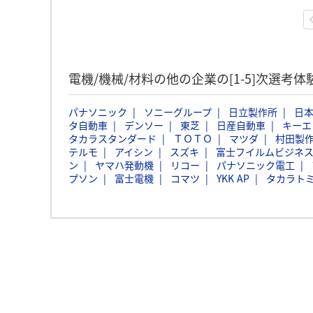
電機/機械/材料の他の企業の[1-5]次選考
パナソニック
ソニーグループ
日立製作所
日本
タ自動車
デンソー
東芝
日産自動車
キーエ
タカラスタンダード
ＴＯＴＯ
マツダ
村田製
テルモ
アイシン
スズキ
富士フイルムビジネ
ン
ヤマハ発動機
リコー
パナソニック電工
プソン
富士電機
コマツ
YKK AP
タカラト