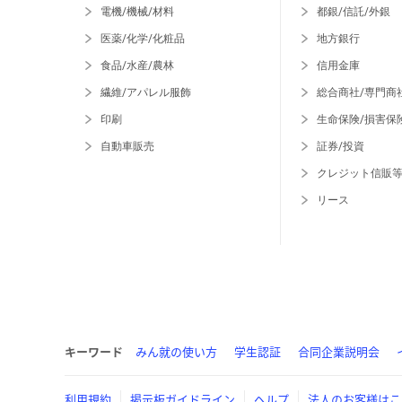
電機/機械/材料
都銀/信託/外銀
医薬/化学/化粧品
地方銀行
食品/水産/農林
信用金庫
繊維/アパレル服飾
総合商社/専門商
印刷
生命保険/損害保
自動車販売
証券/投資
クレジット信販
リース
キーワード
みん就の使い方
学生認証
合同企業説明会
利用規約
掲示板ガイドライン
ヘルプ
法人のお客様はこ