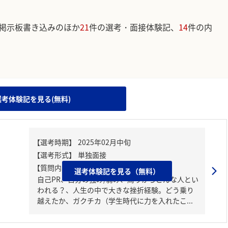
掲示板書き込みのほか
21
件の選考・面接体験記、
14
件の内
。
選考体験記を見る(無料)
【質問内容・課題】
選考体験記を見る（無料）
自己PR、自分の強み/弱み、周りからどんな人とい
われる？、人生の中で大きな挫折経験。どう乗り
越えたか、ガクチカ（学生時代に力を入れたこ...