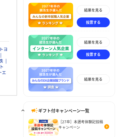
結果を見る
投票する
結果を見る
トヨ
投票する
鉄
ト
ーエ
結果を見る
ギフト付キャンペーン一覧
［27卒］本選考体験記投稿
キャンペーン