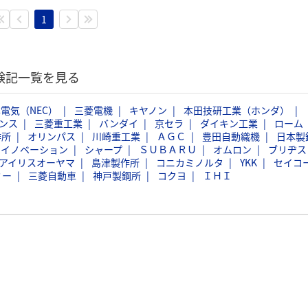
1
体験記一覧を見る
電気（NEC）
三菱電機
キヤノン
本田技研工業（ホンダ）
ンス
三菱重工業
バンダイ
京セラ
ダイキン工業
ローム
作所
オリンパス
川崎重工業
ＡＧＣ
豊田自動織機
日本製
スイノベーション
シャープ
ＳＵＢＡＲＵ
オムロン
ブリヂス
アイリスオーヤマ
島津製作所
コニカミノルタ
YKK
セイコ
ミー
三菱自動車
神戸製鋼所
コクヨ
ＩＨＩ