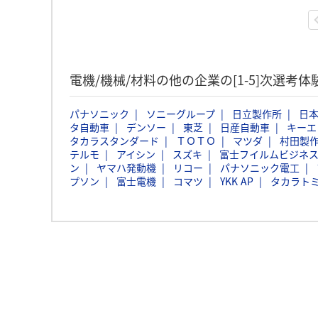
電機/機械/材料の他の企業の[1-5]次選考
パナソニック
ソニーグループ
日立製作所
日本
タ自動車
デンソー
東芝
日産自動車
キーエ
タカラスタンダード
ＴＯＴＯ
マツダ
村田製
テルモ
アイシン
スズキ
富士フイルムビジネ
ン
ヤマハ発動機
リコー
パナソニック電工
プソン
富士電機
コマツ
YKK AP
タカラト