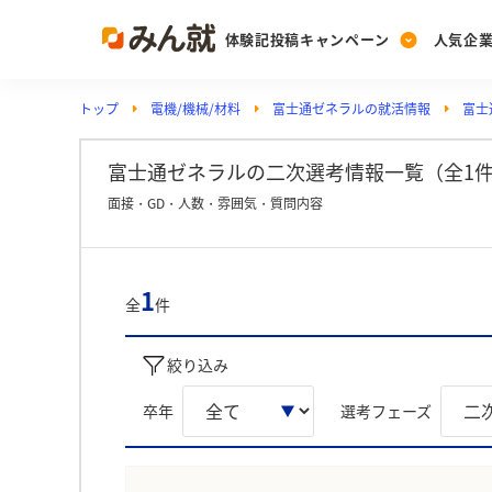
体験記投稿キャンペーン
人気企
トップ
電機/機械/材料
富士通ゼネラルの就活情報
富士
Post
Ranking
PickUp
投稿する
ランキングを見る
注目の企業特集
富士通ゼネラルの二次選考情報一覧（全1
面接・GD・人数・雰囲気・質問内容
Vote
投票する
1
全
件
動画で知ろう！業界・
絞り込み
卒年
選考フェーズ