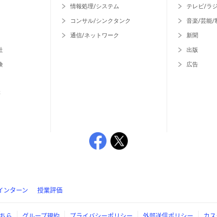
情報処理/システム
テレビ/ラ
コンサル/シンクタンク
音楽/芸能/
通信/ネットワーク
新聞
社
出版
険
広告
等
インターン
授業評価
ちら
グループ規約
プライバシーポリシー
外部送信ポリシー
カス