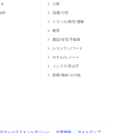
ジオ
人材
制作
流通/小売
トラベル/航空/運輸
教育
建設/住宅/不動産
レストラン/フード
ホテル/レジャー
インフラ/官公庁
医療/福祉/その他
タマーハラスメントポリシー
企業情報
サイトマップ