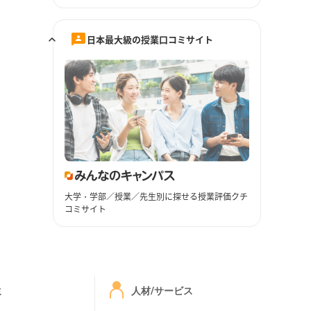
日本最大級の授業口コミサイト
大学・学部／授業／先生別に探せる授業評価クチ
コミサイト
ミ
人材/サービス