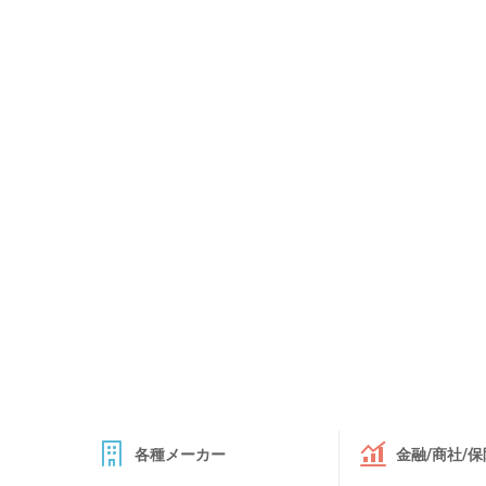
各種メーカー
金融/商社/保