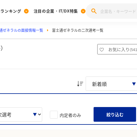
業ランキング
注目の企業・IT/DX特集
通ゼネラルの面接情報一覧
富士通ゼネラルの二次選考一覧
注目の企業特集
みんなのIT業界新卒就職人気企業ランキング
みんな
[27卒] 本選考体験記投稿キャンペーン
28卒 注目企業特集
27卒 注目企業特集
みんなのDX企業就職ブランド調査
件）
お気に入り
(
54
注目のIT・DX企業特集
28卒 IT・DX企業特集
27卒 IT・DX企業特集
28卒
みんなのIT業界新卒就職人気企業ランキング
みんな
企業研究
絞り込む
内定者のみ