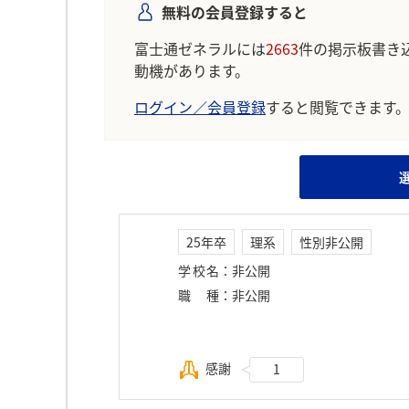
無料の会員登録すると
富士通ゼネラルには
2663
件の掲示板書き
動機があります。
ログイン／会員登録
すると閲覧できます
25年卒
理系
性別非公開
学校名
：
非公開
職種
：
非公開
感謝
1