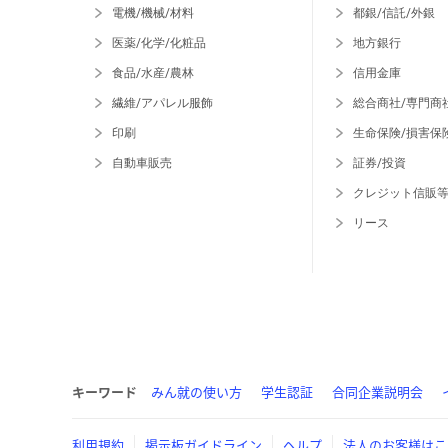
電機/機械/材料
都銀/信託/外銀
医薬/化学/化粧品
地方銀行
食品/水産/農林
信用金庫
繊維/アパレル服飾
総合商社/専門商
印刷
生命保険/損害保
自動車販売
証券/投資
クレジット信販
リース
キーワード
みん就の使い方
学生認証
合同企業説明会
利用規約
掲示板ガイドライン
ヘルプ
法人のお客様はこ