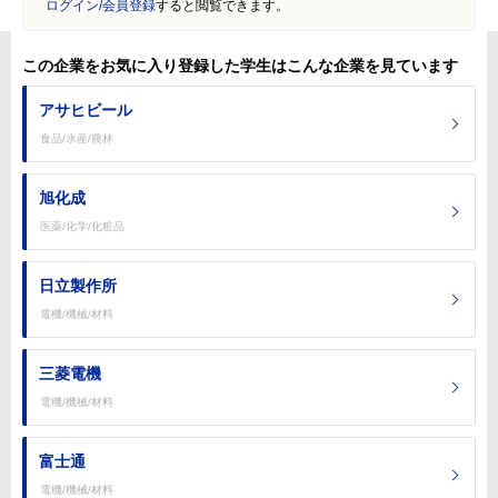
ログイン/会員登録
すると閲覧できます。
この企業をお気に入り登録した学生はこんな企業を見ています
アサヒビール
食品/水産/農林
旭化成
医薬/化学/化粧品
日立製作所
電機/機械/材料
三菱電機
電機/機械/材料
富士通
電機/機械/材料