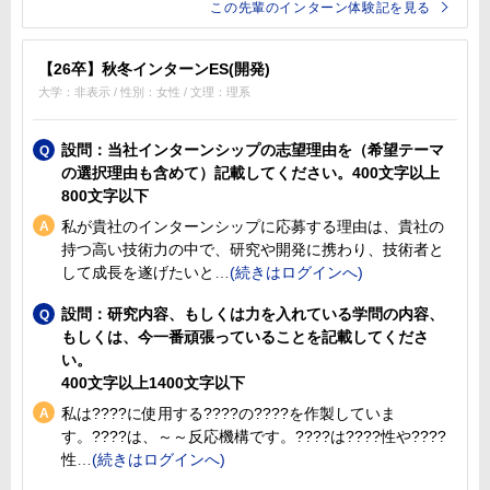
この先輩のインターン体験記を見る
【26卒】秋冬インターンES(開発)
大学：非表示 / 性別：女性 / 文理：理系
設問：当社インターンシップの志望理由を（希望テーマ
の選択理由も含めて）記載してください。400文字以上
800文字以下
私が貴社のインターンシップに応募する理由は、貴社の
持つ高い技術力の中で、研究や開発に携わり、技術者と
して成長を遂げたいと
設問：研究内容、もしくは力を入れている学問の内容、
もしくは、今一番頑張っていることを記載してくださ
い。
400文字以上1400文字以下
私は????に使用する????の????を作製していま
す。????は、～～反応機構です。????は????性や????
性