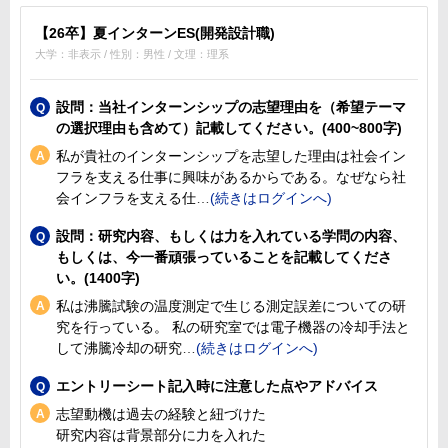
【26卒】夏インターンES(開発設計職)
大学：非表示 / 性別：男性 / 文理：理系
設問：当社インターンシップの志望理由を（希望テーマ
の選択理由も含めて）記載してください。(400~800字)
私が貴社のインターンシップを志望した理由は社会イン
フラを支える仕事に興味があるからである。なぜなら社
会インフラを支える仕
設問：研究内容、もしくは力を入れている学問の内容、
もしくは、今一番頑張っていることを記載してくださ
い。(1400字)
私は沸騰試験の温度測定で生じる測定誤差についての研
究を行っている。 私の研究室では電子機器の冷却手法と
して沸騰冷却の研究
エントリーシート記入時に注意した点やアドバイス
志望動機は過去の経験と紐づけた
研究内容は背景部分に力を入れた