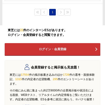
1
東芝には
22
件のインターンESがあります。
ログイン・会員登録すると閲覧できます。
ログイン・会員登録
会員登録すると掲示板も見放題！
東芝には
17554
件の掲示板書き込みのほか
1726
件の選考・面接体験
記、
1315
件の内定者の志望動機、
295
件のエントリーシートがあり
ます。
その他にみん就に集まった約2万9000件の企業掲示板や就活生によ
る面接、WEBテスト、リアルタイムの内定情報をご覧いただけま
す。内定者の志望動機、ESを参考に就活に挑もう。※パクり厳禁！