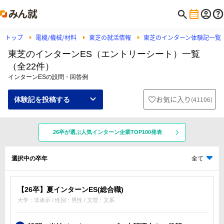
トップ
電機/機械/材料
東芝の就活情報
東芝のインターン体験記一覧
東芝のインターンES（エントリーシート）一覧
（全22件）
インターンESの設問・回答例
お気に入り
(
41106
)
体験記を投稿する
26卒が選ぶ人気インターン企業TOP100発表
選択中の卒年
全て
【26卒】夏インターンES(総合職)
大学：非表示 / 性別：男性 / 文理：文系