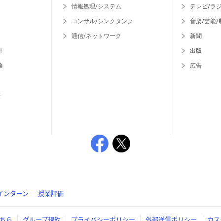
情報処理/システム
テレビ/ラ
コンサル/シンクタンク
音楽/芸能/
通信/ネットワーク
新聞
社
出版
険
広告
等
インターン
授業評価
ちら
グループ規約
プライバシーポリシー
外部送信ポリシー
カス