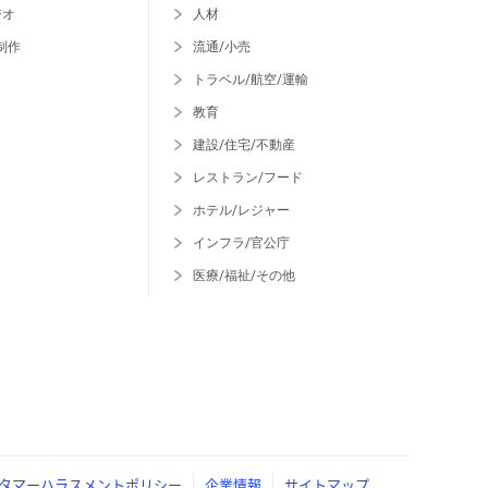
ジオ
人材
制作
流通/小売
トラベル/航空/運輸
教育
建設/住宅/不動産
レストラン/フード
ホテル/レジャー
インフラ/官公庁
医療/福祉/その他
タマーハラスメントポリシー
企業情報
サイトマップ