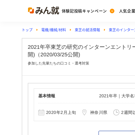
体験記投稿キャンペーン
人気企
トップ
電機/機械/材料
東芝の就活情報
東芝のインター
Post
Ranking
PickUp
投稿する
ランキングを見る
注目の企業特集
2021年卒東芝の研究のインターンエントリ
開)（2020/03/25公開)
参加した先輩たちの口コミ・選考対策
Vote
投票する
動画で知ろう！業界・
基本情報
2021年卒｜大学
2020年2月上旬
神奈川県
2週間