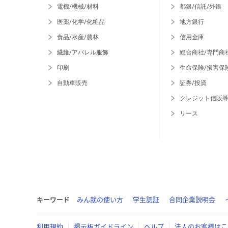
電機/機械/材料
都銀/信託/外銀
医薬/化学/化粧品
地方銀行
食品/水産/農林
信用金庫
繊維/アパレル服飾
総合商社/専門商
印刷
生命保険/損害保
自動車販売
証券/投資
クレジット信販
リース
キーワード
みん就の使い方
学生認証
合同企業説明会
利用規約
掲示板ガイドライン
ヘルプ
法人のお客様はこ