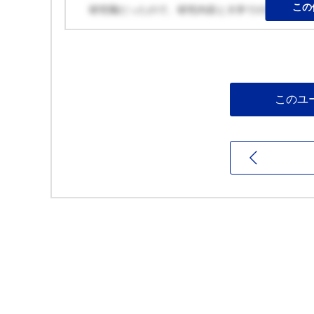
この
研究職だったので、研究内容と大学での選考がマ
このユ