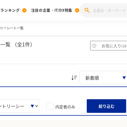
業ランキング
注目の企業・IT/DX特集
リーシート一覧
注目の企業特集
みんなのIT業界新卒就職人気企業ランキング
みんな
[27卒] 本選考体験記投稿キャンペーン
28卒 注目企業特集
27卒 注目企業特集
みんなのDX企業就職ブランド調査
一覧 （全1件）
お気に入り
(
18
注目のIT・DX企業特集
28卒 IT・DX企業特集
27卒 IT・DX企業特集
28卒
みんなのIT業界新卒就職人気企業ランキング
みんな
企業研究
絞り込む
内定者のみ