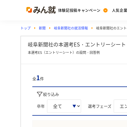
体験記投稿キャンペーン
人気企
トップ
新聞
岐阜新聞社の就活情報
岐阜新聞社のエント
Post
Ranking
PickUp
投稿する
ランキングを見る
注目の企業特集
岐阜新聞社の本選考ES・エントリーシート 
本選考ES（エントリーシート）の設問・回答例
Vote
投票する
1
全
件
動画で知ろう！業界・
絞り込み
卒年
選考フェーズ