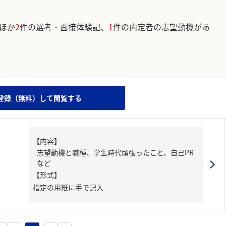
ほか
2
件の選考・面接体験記、
1
件の内定者の志望動機があ
。
登録（無料）して閲覧する
【内容】
志望動機と職種、学生時代頑張ったこと、自己PR
など
【形式】
指定の用紙に手で記入