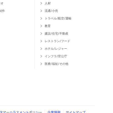
ジオ
人材
制作
流通/小売
トラベル/航空/運輸
教育
建設/住宅/不動産
レストラン/フード
ホテル/レジャー
インフラ/官公庁
医療/福祉/その他
タマーハラスメントポリシー
企業情報
サイトマップ