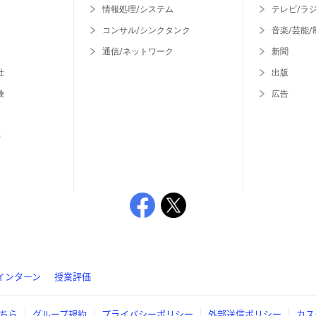
情報処理/システム
テレビ/ラ
コンサル/シンクタンク
音楽/芸能/
通信/ネットワーク
新聞
社
出版
険
広告
等
インターン
授業評価
ちら
グループ規約
プライバシーポリシー
外部送信ポリシー
カス