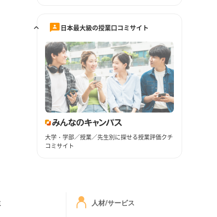
日本最大級の授業口コミサイト
大学・学部／授業／先生別に探せる授業評価クチ
コミサイト
ミ
人材/サービス