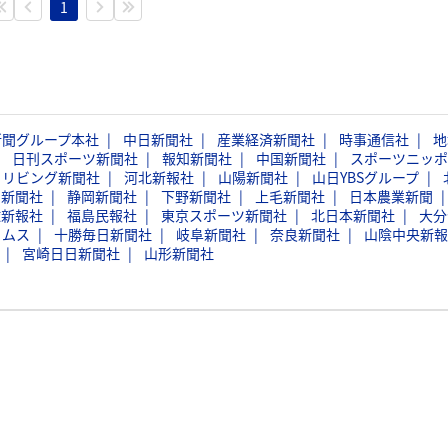
1
新聞グループ本社
中日新聞社
産業経済新聞社
時事通信社
地
日刊スポーツ新聞社
報知新聞社
中国新聞社
スポーツニッポ
イリビング新聞社
河北新報社
山陽新聞社
山日YBSグループ
日新聞社
静岡新聞社
下野新聞社
上毛新聞社
日本農業新聞
球新報社
福島民報社
東京スポーツ新聞社
北日本新聞社
大分
イムス
十勝毎日新聞社
岐阜新聞社
奈良新聞社
山陰中央新報
宮崎日日新聞社
山形新聞社