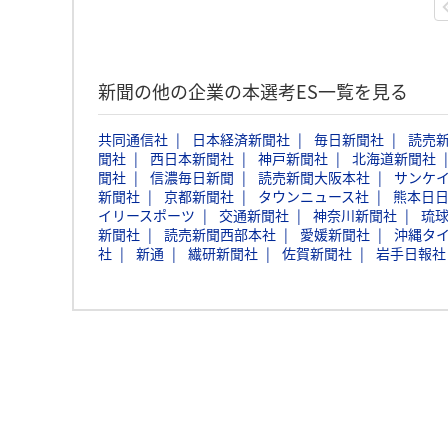
新聞の他の企業の本選考ES一覧を見る
共同通信社
日本経済新聞社
毎日新聞社
読売
聞社
西日本新聞社
神戸新聞社
北海道新聞社
聞社
信濃毎日新聞
読売新聞大阪本社
サンケ
新聞社
京都新聞社
タウンニュース社
熊本日
イリースポーツ
交通新聞社
神奈川新聞社
琉
新聞社
読売新聞西部本社
愛媛新聞社
沖縄タ
社
新通
繊研新聞社
佐賀新聞社
岩手日報社