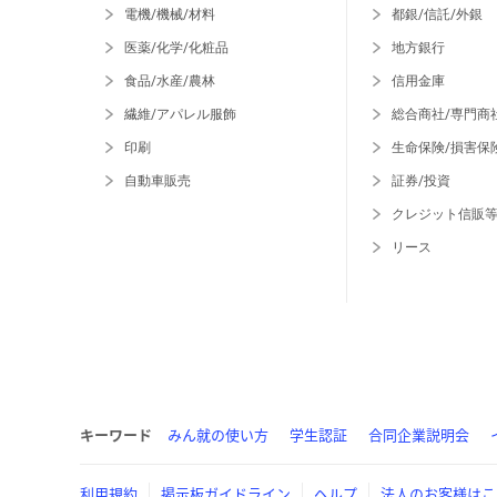
電機/機械/材料
都銀/信託/外銀
医薬/化学/化粧品
地方銀行
食品/水産/農林
信用金庫
繊維/アパレル服飾
総合商社/専門商
印刷
生命保険/損害保
自動車販売
証券/投資
クレジット信販
リース
キーワード
みん就の使い方
学生認証
合同企業説明会
利用規約
掲示板ガイドライン
ヘルプ
法人のお客様はこ