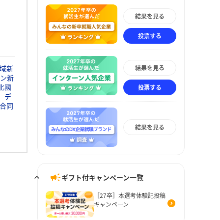
結果を見る
投票する
結果を見る
域新
ン新
北國
投票する
デ
合同
結果を見る
ギフト付キャンペーン一覧
［27卒］本選考体験記投稿
キャンペーン