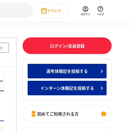
イベント
ログイン
ヘルプ
Event
の新卒就職人気企業ランキング
みんなのインターン人気企業ランキン
直近のイベント一覧
ログイン/会員登録
7
)
もっと見る
 IT・DX現場社員インタビュー
選考体験記を投稿する
の新卒就職人気企業ランキング
みんなのインターン人気企業ランキン
インターン体験記を投稿する
初めてご利用される方