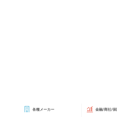
各種メーカー
金融/商社/保