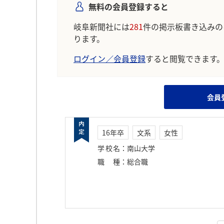
無料の会員登録すると
岐阜新聞社には
281
件の掲示板書き込みの
ります。
ログイン／会員登録
すると閲覧できます
会員
16年卒
文系
女性
学校名
：
南山大学
職種
：
総合職