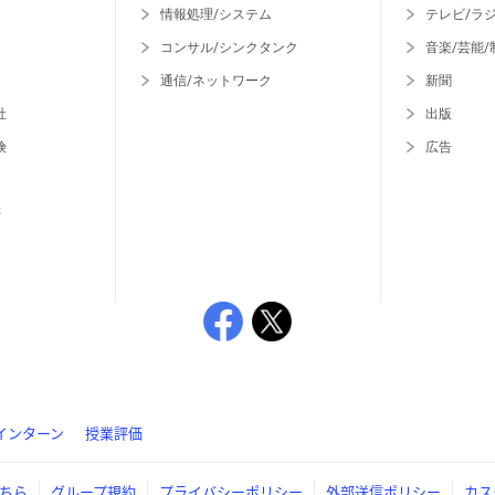
情報処理/システム
テレビ/ラ
コンサル/シンクタンク
音楽/芸能/
通信/ネットワーク
新聞
社
出版
険
広告
等
インターン
授業評価
ちら
グループ規約
プライバシーポリシー
外部送信ポリシー
カス