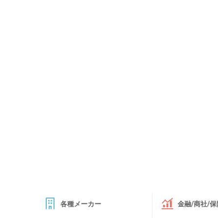
各種メーカー
金融/商社/保