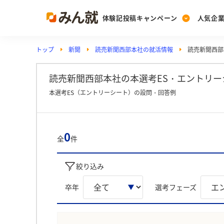
体験記投稿キャンペーン
人気企
トップ
新聞
読売新聞西部本社の就活情報
読売新聞西部
Post
Ranking
PickUp
投稿する
ランキングを見る
注目の企業特集
読売新聞西部本社の本選考ES・エントリーシ
本選考ES（エントリーシート）の設問・回答例
Vote
投票する
0
全
件
動画で知ろう！業界・
絞り込み
卒年
選考フェーズ