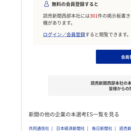
無料の会員登録すると
読売新聞西部本社には
301
件の掲示板書き
機があります。
ログイン／会員登録
すると閲覧できます
会員
読売新聞西部本社の
皆様からの
新聞の他の企業の本選考ES一覧を見る
共同通信社
日本経済新聞社
毎日新聞社
読売