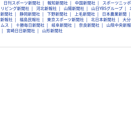
日刊スポーツ新聞社
報知新聞社
中国新聞社
スポーツニッポ
イリビング新聞社
河北新報社
山陽新聞社
山日YBSグループ
日新聞社
静岡新聞社
下野新聞社
上毛新聞社
日本農業新聞
球新報社
福島民報社
東京スポーツ新聞社
北日本新聞社
大分
イムス
十勝毎日新聞社
岐阜新聞社
奈良新聞社
山陰中央新報
宮崎日日新聞社
山形新聞社