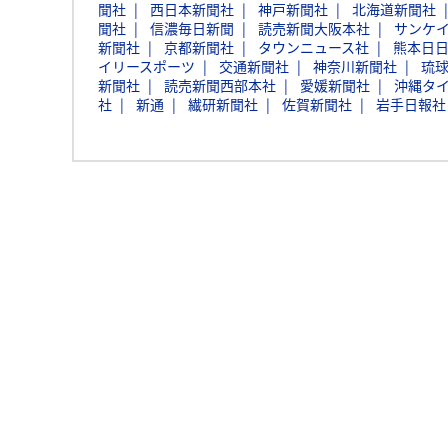
聞社
西日本新聞社
神戸新聞社
北海道新聞社
聞社
信濃毎日新聞
読売新聞大阪本社
サンケ
新聞社
京都新聞社
タウンニュース社
熊本日
イリースポーツ
交通新聞社
神奈川新聞社
琉
新聞社
読売新聞西部本社
愛媛新聞社
沖縄タ
社
新通
繊研新聞社
佐賀新聞社
岩手日報社