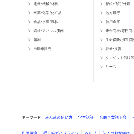
電機/機械/材料
都銀/信託/外銀
医薬/化学/化粧品
地方銀行
食品/水産/農林
信用金庫
繊維/アパレル服飾
総合商社/専門商
印刷
生命保険/損害保
自動車販売
証券/投資
クレジット信販
リース
キーワード
みん就の使い方
学生認証
合同企業説明会
利用規約
掲示板ガイドライン
ヘルプ
法人のお客様はこ