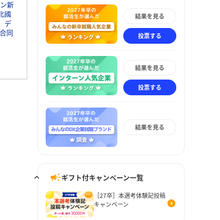
ン新
北國
結果を見る
デ
合同
投票する
結果を見る
投票する
結果を見る
ギフト付キャンペーン一覧
［27卒］本選考体験記投稿
キャンペーン