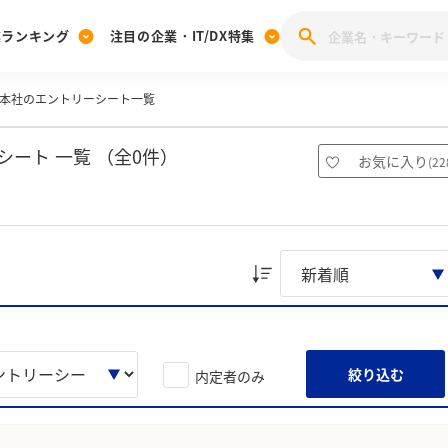
業ランキング
注目の企業・IT/DX特集
本社のエントリーシート一覧
注目の企業特集
みんなのIT業界新卒就職人気企業ランキング
みんな
[27卒] 本選考体験記投稿キャンペーン
28卒 注目企業特集
27卒 注目企業特集
みんなのDX企業就職ブランド調査
ート 一覧 （全0件）
お気に入り
(
22
注目のIT・DX企業特集
28卒 IT・DX企業特集
27卒 IT・DX企業特集
28卒
みんなのIT業界新卒就職人気企業ランキング
みんな
企業研究
絞り込む
内定者のみ