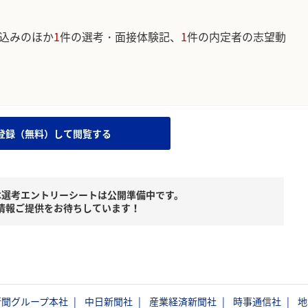
込みのほか
1
件の選考・面接体験記、
1
件の内定者の志望動
。
登録（無料）して閲覧する
本選考エントリーシートは公開準備中です。
情報ご提供をお待ちしています！
新聞グループ本社
中日新聞社
産業経済新聞社
時事通信社
地