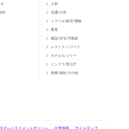
ジオ
人材
制作
流通/小売
トラベル/航空/運輸
教育
建設/住宅/不動産
レストラン/フード
ホテル/レジャー
インフラ/官公庁
医療/福祉/その他
タマーハラスメントポリシー
企業情報
サイトマップ