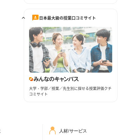
日本最大級の授業口コミサイト
大学・学部／授業／先生別に探せる授業評価クチ
コミサイト
ミ
人材/サービス