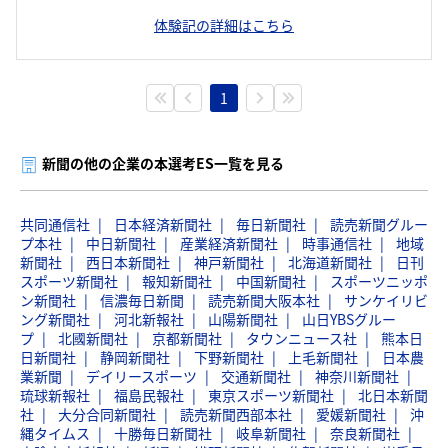
体験記の詳細はこちら
1
新聞の他の企業の本選考ES一覧を見る
共同通信社
日本経済新聞社
毎日新聞社
読売新聞グルー
プ本社
中日新聞社
産業経済新聞社
時事通信社
地域
新聞社
西日本新聞社
神戸新聞社
北海道新聞社
日刊
スポーツ新聞社
報知新聞社
中国新聞社
スポーツニッポ
ン新聞社
信濃毎日新聞
読売新聞大阪本社
サンケイリビ
ング新聞社
河北新報社
山陽新聞社
山日YBSグルー
プ
北國新聞社
京都新聞社
タウンニュース社
熊本日
日新聞社
静岡新聞社
下野新聞社
上毛新聞社
日本農
業新聞
デイリースポーツ
交通新聞社
神奈川新聞社
琉球新報社
福島民報社
東京スポーツ新聞社
北日本新聞
社
大分合同新聞社
読売新聞西部本社
愛媛新聞社
沖
縄タイムス
十勝毎日新聞社
岐阜新聞社
奈良新聞社