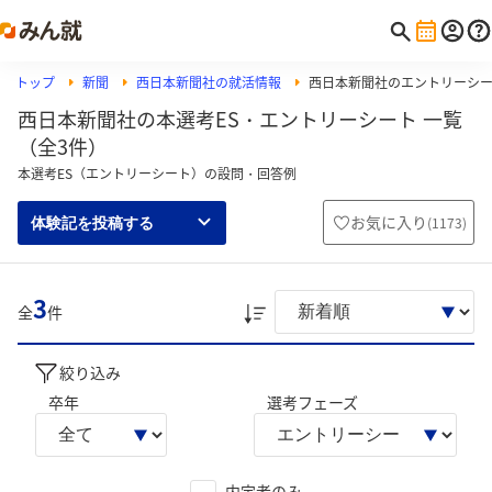
トップ
新聞
西日本新聞社の就活情報
西日本新聞社のエントリーシ
西日本新聞社の本選考ES・エントリーシート 一覧
（全3件）
本選考ES（エントリーシート）の設問・回答例
お気に入り
(
1173
)
体験記を投稿する
3
全
件
絞り込み
卒年
選考フェーズ
内定者のみ