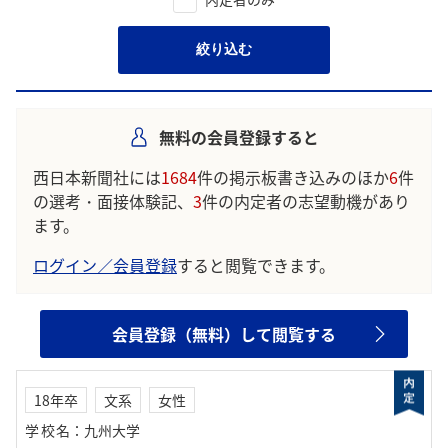
絞り込む
無料の会員登録すると
西日本新聞社には
1684
件の掲示板書き込みのほか
6
件
の選考・面接体験記、
3
件の内定者の志望動機があり
ます。
ログイン／会員登録
すると閲覧できます。
会員登録（無料）して閲覧する
18年卒
文系
女性
学校名
：
九州大学