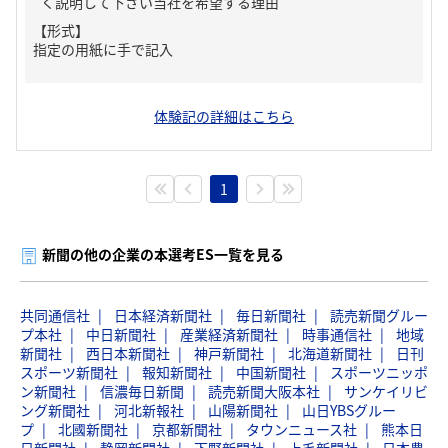
く説明して下さい当社を希望する理由
【形式】
指定の用紙に手で記入
体験記の詳細はこちら
1
新聞の他の企業の本選考ES一覧を見る
共同通信社
日本経済新聞社
毎日新聞社
読売新聞グルー
プ本社
中日新聞社
産業経済新聞社
時事通信社
地域
新聞社
西日本新聞社
神戸新聞社
北海道新聞社
日刊
スポーツ新聞社
報知新聞社
中国新聞社
スポーツニッポ
ン新聞社
信濃毎日新聞
読売新聞大阪本社
サンケイリビ
ング新聞社
河北新報社
山陽新聞社
山日YBSグルー
プ
北國新聞社
京都新聞社
タウンニュース社
熊本日