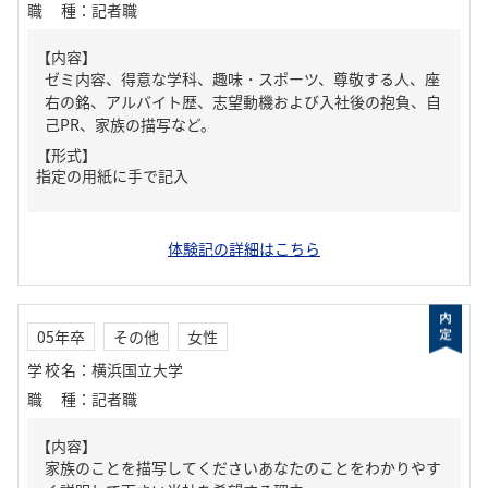
職種
：
記者職
【内容】
ゼミ内容、得意な学科、趣味・スポーツ、尊敬する人、座
右の銘、アルバイト歴、志望動機および入社後の抱負、自
己PR、家族の描写など。
【形式】
指定の用紙に手で記入
体験記の詳細はこちら
05年卒
その他
女性
学校名
：
横浜国立大学
職種
：
記者職
【内容】
家族のことを描写してくださいあなたのことをわかりやす