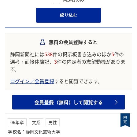
絞り込む
無料の会員登録すると
静岡新聞社には
538
件の掲示板書き込みのほか
5
件の
選考・面接体験記、
3
件の内定者の志望動機がありま
す。
ログイン／会員登録
すると閲覧できます。
会員登録（無料）して閲覧する
06年卒
文系
男性
学校名
：
静岡文化芸術大学