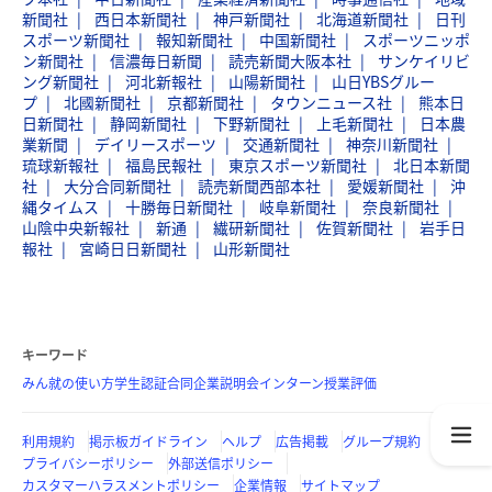
新聞社
西日本新聞社
神戸新聞社
北海道新聞社
日刊
スポーツ新聞社
報知新聞社
中国新聞社
スポーツニッポ
ン新聞社
信濃毎日新聞
読売新聞大阪本社
サンケイリビ
ング新聞社
河北新報社
山陽新聞社
山日YBSグルー
プ
北國新聞社
京都新聞社
タウンニュース社
熊本日
日新聞社
静岡新聞社
下野新聞社
上毛新聞社
日本農
業新聞
デイリースポーツ
交通新聞社
神奈川新聞社
琉球新報社
福島民報社
東京スポーツ新聞社
北日本新聞
社
大分合同新聞社
読売新聞西部本社
愛媛新聞社
沖
縄タイムス
十勝毎日新聞社
岐阜新聞社
奈良新聞社
山陰中央新報社
新通
繊研新聞社
佐賀新聞社
岩手日
報社
宮崎日日新聞社
山形新聞社
キーワード
みん就の使い方
学生認証
合同企業説明会
インターン
授業評価
利用規約
掲示板ガイドライン
ヘルプ
広告掲載
グループ規約
プライバシーポリシー
外部送信ポリシー
カスタマーハラスメントポリシー
企業情報
サイトマップ