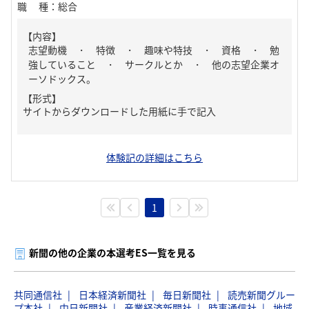
職種
：
総合
【内容】
志望動機 ・ 特徴 ・ 趣味や特技 ・ 資格 ・ 勉
強していること ・ サークルとか ・ 他の志望企業オ
ーソドックス。
【形式】
サイトからダウンロードした用紙に手で記入
体験記の詳細はこちら
1
新聞の他の企業の本選考ES一覧を見る
共同通信社
日本経済新聞社
毎日新聞社
読売新聞グルー
プ本社
中日新聞社
産業経済新聞社
時事通信社
地域