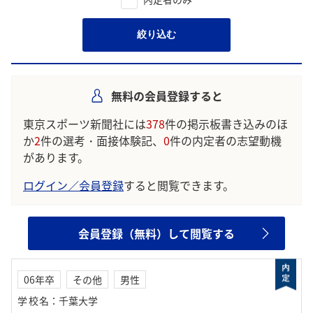
絞り込む
無料の会員登録すると
東京スポーツ新聞社には
378
件の掲示板書き込みのほ
か
2
件の選考・面接体験記、
0
件の内定者の志望動機
があります。
ログイン／会員登録
すると閲覧できます。
会員登録（無料）して閲覧する
06年卒
その他
男性
学校名
：
千葉大学