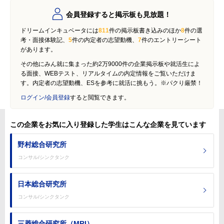
会員登録すると掲示板も見放題！
ドリームインキュベータには
811
件の掲示板書き込みのほか
8
件の選
考・面接体験記、
5
件の内定者の志望動機、
7
件のエントリーシート
があります。
その他にみん就に集まった約2万9000件の企業掲示板や就活生によ
る面接、WEBテスト、リアルタイムの内定情報をご覧いただけま
す。内定者の志望動機、ESを参考に就活に挑もう。※パクり厳禁！
ログイン/会員登録
すると閲覧できます。
この企業をお気に入り登録した学生はこんな企業を見ています
野村総合研究所
コンサル/シンクタンク
日本総合研究所
コンサル/シンクタンク
三菱総合研究所（MRI）