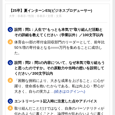
【25卒】夏インターンES(ビジネスプロデューサー)
大学：非表示 / 性別：非表示 / 文理：文系
設問：問1：人生で“もっとも本気で”取り組んだ活動と
その詳細を教えてください（学業以外）／100文字以内
体育会○○部の寄付金回収部門のリーダーとして、前年比
50％増の寄付金となる○○○○万円を集めることに成功し
た。
設問：問2：問1の内容について、なぜ本気で取り組もう
と思ったのですか。その原動力や当時の想いを説明して
ください／200文字以内
「困難な挑戦により、大きな成果を上げること」に心が
躍り、使命感を抱いたからである。私は向上心・野心が
大きく、自らの実力よ
エントリーシート記入時に注意した点やアドバイス
取り組んだことだけではなく、自身のパーソナリティが
伝わるように書くことと、論理性が乱れないように書く