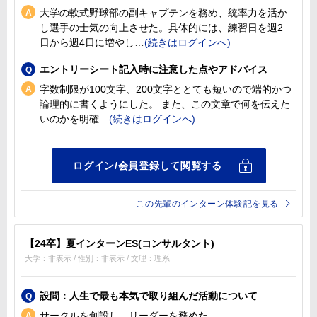
大学の軟式野球部の副キャプテンを務め、統率力を活か
し選手の士気の向上させた。具体的には、練習日を週2
日から週4日に増やし
エントリーシート記入時に注意した点やアドバイス
字数制限が100文字、200文字ととても短いので端的かつ
論理的に書くようにした。 また、この文章で何を伝えた
いのかを明確
この先輩のインターン体験記を見る
【24卒】夏インターンES(コンサルタント)
大学：非表示 / 性別：非表示 / 文理：理系
設問：人生で最も本気で取り組んだ活動について
サークルを創設し、リーダーを務めた。