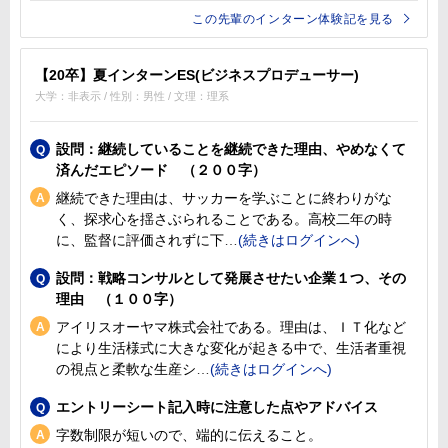
この先輩のインターン体験記を見る
【20卒】夏インターンES(ビジネスプロデューサー)
大学：非表示 / 性別：男性 / 文理：理系
設問：継続していることを継続できた理由、やめなくて
済んだエピソード （２００字）
継続できた理由は、サッカーを学ぶことに終わりがな
く、探求心を揺さぶられることである。高校二年の時
に、監督に評価されずに下
設問：戦略コンサルとして発展させたい企業１つ、その
理由 （１００字）
アイリスオーヤマ株式会社である。理由は、ＩＴ化など
により生活様式に大きな変化が起きる中で、生活者重視
の視点と柔軟な生産シ
エントリーシート記入時に注意した点やアドバイス
字数制限が短いので、端的に伝えること。