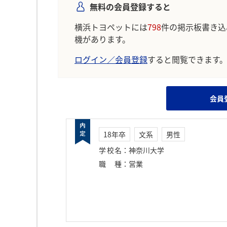
無料の会員登録すると
横浜トヨペットには
798
件の掲示板書き込
機があります。
ログイン／会員登録
すると閲覧できます
会員
18年卒
文系
男性
学校名
：
神奈川大学
職種
：
営業