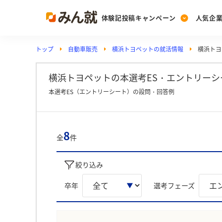
体験記投稿キャンペーン
人気企
トップ
自動車販売
横浜トヨペットの就活情報
横浜トヨ
Post
Ranking
PickUp
投稿する
ランキングを見る
注目の企業特集
横浜トヨペットの本選考ES・エントリーシー
本選考ES（エントリーシート）の設問・回答例
Vote
投票する
8
全
件
動画で知ろう！業界・
絞り込み
卒年
選考フェーズ