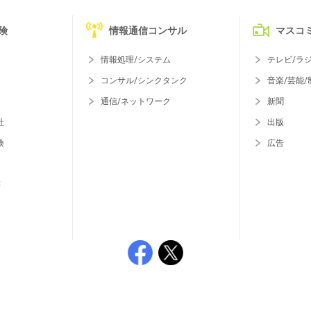
険
情報通信コンサル
マスコ
情報処理/システム
テレビ/ラ
コンサル/シンクタンク
音楽/芸能/
通信/ネットワーク
新聞
社
出版
険
広告
等