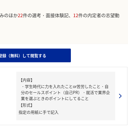
みのほか
22
件の選考・面接体験記、
12
件の内定者の志望動
。
登録（無料）して閲覧する
【内容】
・学生時代に力を入れたことor苦労したこと・自
分のセールスポイント（自己PR）・就活で業界企
業を選ぶときのポイントにしてること
【形式】
指定の用紙に手で記入