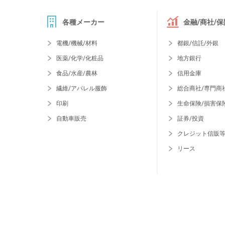
各種メーカー
金融/商社/保
電機/機械/材料
都銀/信託/外銀
医薬/化学/化粧品
地方銀行
食品/水産/農林
信用金庫
繊維/アパレル服飾
総合商社/専門商
印刷
生命保険/損害保
自動車販売
証券/投資
クレジット信販
リース