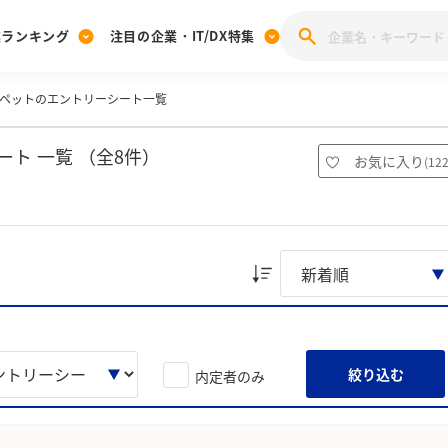
業ランキング
注目の企業・IT/DX特集
ペットのエントリーシート一覧
注目の企業特集
みんなのIT業界新卒就職人気企業ランキング
みんな
[27卒] 本選考体験記投稿キャンペーン
28卒 注目企業特集
27卒 注目企業特集
みんなのDX企業就職ブランド調査
ト 一覧 （全8件）
お気に入り
(
12
注目のIT・DX企業特集
28卒 IT・DX企業特集
27卒 IT・DX企業特集
28卒
みんなのIT業界新卒就職人気企業ランキング
みんな
企業研究
絞り込む
内定者のみ