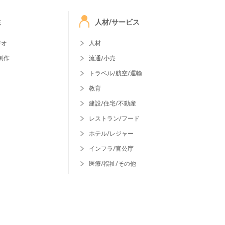
ミ
人材/サービス
ジオ
人材
制作
流通/小売
トラベル/航空/運輸
教育
建設/住宅/不動産
レストラン/フード
ホテル/レジャー
インフラ/官公庁
医療/福祉/その他