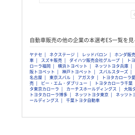
自動車販売の他の企業の本選考ES一覧を見
ヤナセ
ネクステージ
レッドバロン
ホンダ販
車
スズキ販売
ダイハツ販売会社グループ
ト
ローラ福岡
横浜トヨペット
ネッツトヨタ兵庫
阪トヨペット
神戸トヨペット
スバルスターズ
名古屋
東京スバル
アガスタ
トヨタカローラ
売
ビー・エム・ダブリュー
トヨタカローラ千葉
タ東京カローラ
カーチスホールディングス
大阪
トヨタカローラ博多
ネッツトヨタ東京
ネッツト
ールディングス
千葉トヨタ自動車