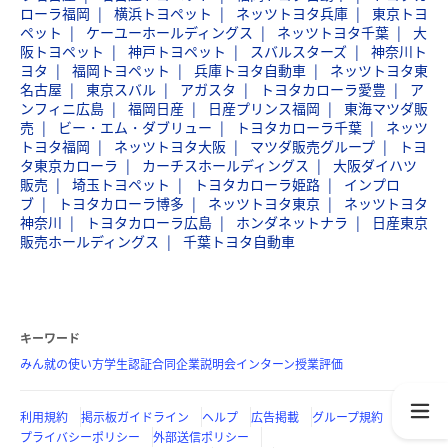
ローラ福岡
横浜トヨペット
ネッツトヨタ兵庫
東京トヨ
ペット
ケーユーホールディングス
ネッツトヨタ千葉
大
阪トヨペット
神戸トヨペット
スバルスターズ
神奈川ト
ヨタ
福岡トヨペット
兵庫トヨタ自動車
ネッツトヨタ東
名古屋
東京スバル
アガスタ
トヨタカローラ愛豊
ア
ンフィニ広島
福岡日産
日産プリンス福岡
東海マツダ販
売
ビー・エム・ダブリュー
トヨタカローラ千葉
ネッツ
トヨタ福岡
ネッツトヨタ大阪
マツダ販売グループ
トヨ
タ東京カローラ
カーチスホールディングス
大阪ダイハツ
販売
埼玉トヨペット
トヨタカローラ姫路
インプロ
ブ
トヨタカローラ博多
ネッツトヨタ東京
ネッツトヨタ
神奈川
トヨタカローラ広島
ホンダネットナラ
日産東京
販売ホールディングス
千葉トヨタ自動車
キーワード
みん就の使い方
学生認証
合同企業説明会
インターン
授業評価
利用規約
掲示板ガイドライン
ヘルプ
広告掲載
グループ規約
プライバシーポリシー
外部送信ポリシー