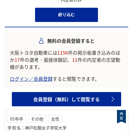
絞り込む
無料の会員登録すると
大阪トヨタ自動車には
1156
件の掲示板書き込みのほ
か
17
件の選考・面接体験記、
11
件の内定者の志望動
機があります。
ログイン／会員登録
すると閲覧できます。
会員登録（無料）して閲覧する
05年卒
その他
女性
学校名
：
神戸松蔭女子学院大学