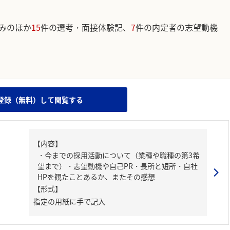
みのほか
15
件の選考・面接体験記、
7
件の内定者の志望動機
。
登録（無料）して閲覧する
【内容】
・今までの採用活動について（業種や職種の第3希
望まで）・志望動機や自己PR・長所と短所・自社
HPを観たことあるか、またその感想
【形式】
指定の用紙に手で記入