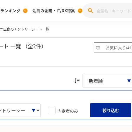
業ランキング
注目の企業・IT/DX特集
ニ広島のエントリーシート一覧
注目の企業特集
みんなのIT業界新卒就職人気企業ランキング
みんな
[27卒] 本選考体験記投稿キャンペーン
28卒 注目企業特集
27卒 注目企業特集
みんなのDX企業就職ブランド調査
ト 一覧 （全2件）
お気に入り
(
43
注目のIT・DX企業特集
28卒 IT・DX企業特集
27卒 IT・DX企業特集
28卒
みんなのIT業界新卒就職人気企業ランキング
みんな
企業研究
絞り込む
内定者のみ