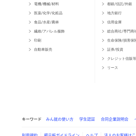
電機/機械/材料
都銀/信託/外銀
医薬/化学/化粧品
地方銀行
食品/水産/農林
信用金庫
繊維/アパレル服飾
総合商社/専門商
印刷
生命保険/損害保
自動車販売
証券/投資
クレジット信販
リース
キーワード
みん就の使い方
学生認証
合同企業説明会
利用規約
掲示板ガイドライン
ヘルプ
法人のお客様はこ