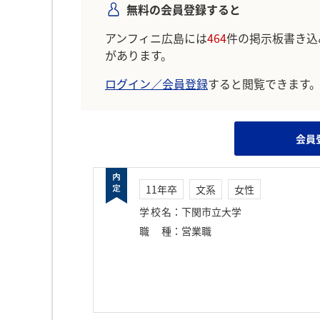
無料の会員登録すると
アンフィニ広島には
464
件の掲示板書き込
があります。
ログイン／会員登録
すると閲覧できます
会員
11年卒
文系
女性
学校名
：
下関市立大学
職種
：
営業職