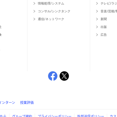
情報処理/システム
テレビ/ラ
コンサル/シンクタンク
音楽/芸能/
通信/ネットワーク
新聞
社
出版
険
広告
等
インターン
授業評価
ちら
グループ規約
プライバシーポリシー
外部送信ポリシー
カス