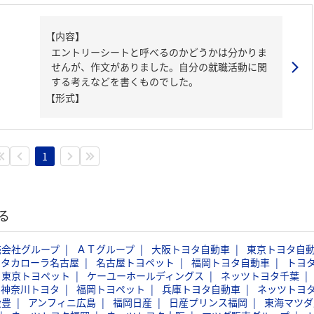
【内容】
エントリーシートと呼べるのかどうかは分かりま
せんが、作文がありました。自分の就職活動に関
する考えなどを書くものでした。
【形式】
1
る
売会社グループ
ＡＴグループ
大阪トヨタ自動車
東京トヨタ自
ヨタカローラ名古屋
名古屋トヨペット
福岡トヨタ自動車
トヨ
東京トヨペット
ケーユーホールディングス
ネッツトヨタ千葉
神奈川トヨタ
福岡トヨペット
兵庫トヨタ自動車
ネッツトヨ
愛豊
アンフィニ広島
福岡日産
日産プリンス福岡
東海マツダ