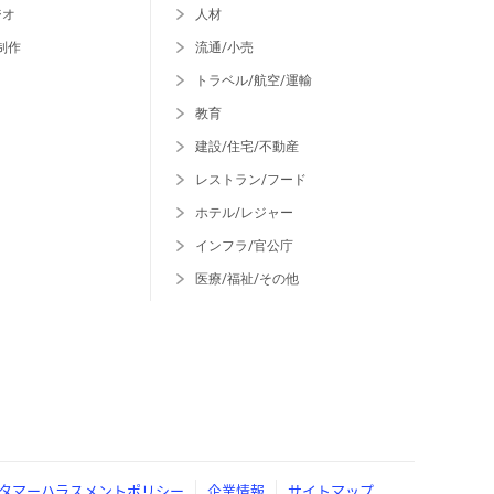
ジオ
人材
制作
流通/小売
トラベル/航空/運輸
教育
建設/住宅/不動産
レストラン/フード
ホテル/レジャー
インフラ/官公庁
医療/福祉/その他
タマーハラスメントポリシー
企業情報
サイトマップ