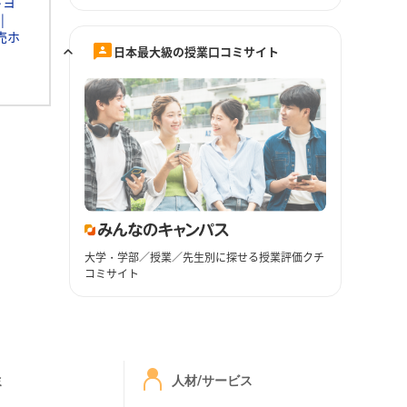
トヨ
売ホ
日本最大級の授業口コミサイト
大学・学部／授業／先生別に探せる授業評価クチ
コミサイト
ミ
人材/サービス