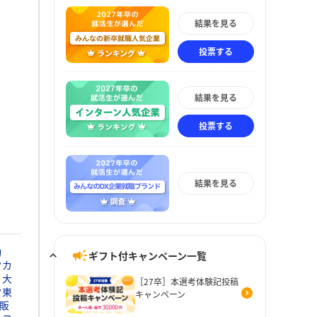
結果を見る
投票する
結果を見る
投票する
結果を見る
動
ギフト付キャンペーン一覧
タカ
大
［27卒］本選考体験記投稿
タ東
キャンペーン
販