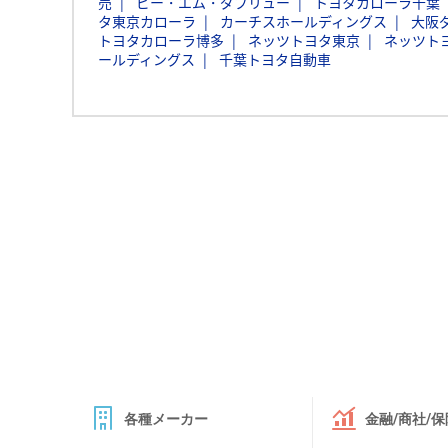
売
ビー・エム・ダブリュー
トヨタカローラ千葉
タ東京カローラ
カーチスホールディングス
大阪
トヨタカローラ博多
ネッツトヨタ東京
ネッツト
ールディングス
千葉トヨタ自動車
各種メーカー
金融/商社/保