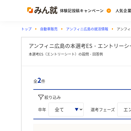
体験記投稿キャンペーン
人気企
トップ
自動車販売
アンフィニ広島の就活情報
アンフィ
Post
Ranking
PickUp
投稿する
ランキングを見る
注目の企業特集
アンフィニ広島の本選考ES・エントリーシー
本選考ES（エントリーシート）の設問・回答例
Vote
投票する
2
全
件
動画で知ろう！業界・
絞り込み
卒年
選考フェーズ