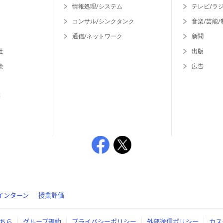
情報処理/システム
テレビ/ラ
コンサル/シンクタンク
音楽/芸能/
通信/ネットワーク
新聞
社
出版
険
広告
等
インターン
授業評価
ちら
グループ規約
プライバシーポリシー
外部送信ポリシー
カス