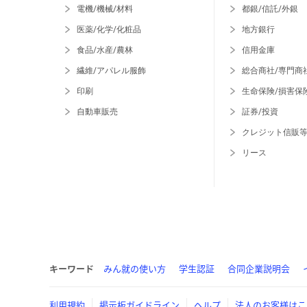
電機/機械/材料
都銀/信託/外銀
医薬/化学/化粧品
地方銀行
食品/水産/農林
信用金庫
繊維/アパレル服飾
総合商社/専門商
印刷
生命保険/損害保
自動車販売
証券/投資
クレジット信販
リース
キーワード
みん就の使い方
学生認証
合同企業説明会
利用規約
掲示板ガイドライン
ヘルプ
法人のお客様はこ