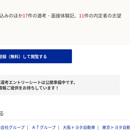
込みのほか
17
件の選考・面接体験記、
11
件の内定者の志望
。
登録（無料）して閲覧する
本選考エントリーシートは公開準備中です。
情報ご提供をお待ちしています！
る
売会社グループ
ＡＴグループ
大阪トヨタ自動車
東京トヨタ自