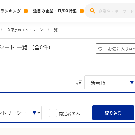
業ランキング
注目の企業・IT/DX特集
トヨタ東京のエントリーシート一覧
注目の企業特集
みんなのIT業界新卒就職人気企業ランキング
みんな
[27卒] 本選考体験記投稿キャンペーン
28卒 注目企業特集
27卒 注目企業特集
みんなのDX企業就職ブランド調査
ート 一覧 （全0件）
お気に入り
(
47
注目のIT・DX企業特集
28卒 IT・DX企業特集
27卒 IT・DX企業特集
28卒
みんなのIT業界新卒就職人気企業ランキング
みんな
企業研究
絞り込む
内定者のみ