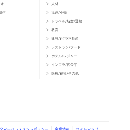
ジオ
人材
制作
流通/小売
トラベル/航空/運輸
教育
建設/住宅/不動産
レストラン/フード
ホテル/レジャー
インフラ/官公庁
医療/福祉/その他
タマーハラスメントポリシー
企業情報
サイトマップ