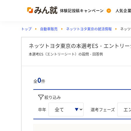
体験記投稿キャンペーン
人気企
トップ
自動車販売
ネッツトヨタ東京の就活情報
ネッツ
Post
Ranking
PickUp
投稿する
ランキングを見る
注目の企業特集
ネッツトヨタ東京の本選考ES・エントリーシ
本選考ES（エントリーシート）の設問・回答例
Vote
投票する
0
全
件
動画で知ろう！業界・
絞り込み
卒年
選考フェーズ