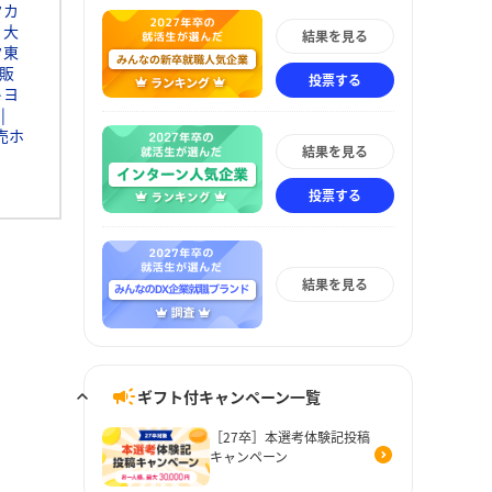
タカ
大
結果を見る
タ東
販
投票する
トヨ
売ホ
結果を見る
投票する
結果を見る
ギフト付キャンペーン一覧
［27卒］本選考体験記投稿
キャンペーン