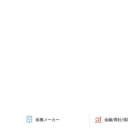
各種メーカー
金融/商社/保