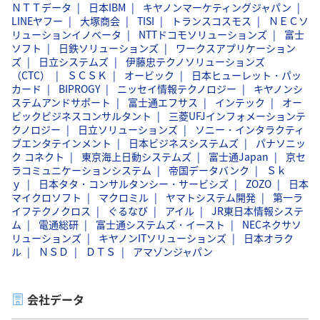
ＮＴＴデータ
日本IBM
キヤノンマーケティングジャパン
LINEヤフー
大塚商会
TISI
トランスコスモス
ＮＥＣソ
リューションイノベータ
NTTドコモソリューションズ
富士
ソフト
日鉄ソリューションズ
ワークスアプリケーション
ズ
日立システムズ
伊藤忠テクノソリューションズ
（CTC）
ＳＣＳＫ
オービック
日本ヒューレット・パッ
カード
BIPROGY
ニッセイ情報テクノロジー
キヤノンシ
ステムアンドサポート
富士通エフサス
インテック
オー
ビックビジネスコンサルタント
三菱UFJインフォメーションテ
クノロジー
日立ソリューションズ
ソニー・インタラクティ
ブエンタテインメント
日本ビジネスシステムズ
パナソニッ
ク コネクト
東京海上日動システムズ
富士通Japan
京セ
ラコミュニケーションシステム
帝国データバンク
Ｓｋ
ｙ
日本タタ・コンサルタンシー・サービシズ
ZOZO
日本
マイクロソフト
マクロミル
ヤマトシステム開発
第一ラ
イフテクノクロス
ぐるなび
アイル
JR東日本情報システ
ム
電通総研
富士通システムズ・イースト
NECネクサソ
リューションズ
キヤノンITソリューションズ
日本オラク
ル
ＮＳＤ
ＤＴＳ
アマゾンジャパン
会社データ