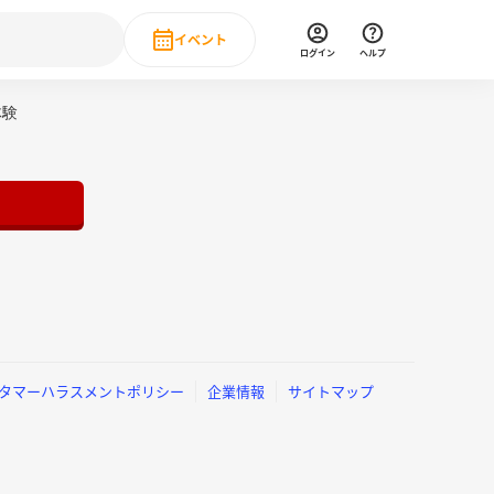
イベント
ログイン
ヘルプ
Event
体験
の新卒就職人気企業ランキング
みんなのインターン人気企業ランキン
直近のイベント一覧
もっと見る
 IT・DX現場社員インタビュー
の新卒就職人気企業ランキング
みんなのインターン人気企業ランキン
タマーハラスメントポリシー
企業情報
サイトマップ