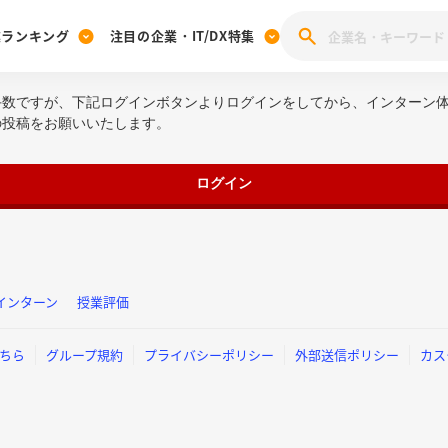
業ランキング
注目の企業・IT/DX特集
手数ですが、下記ログインボタンよりログインをしてから、インターン
注目の企業特集
みんなのIT業界新卒就職人気企業ランキング
みんな
の投稿をお願いいたします。
[27卒] 本選考体験記投稿キャンペーン
28卒 注目企業特集
27卒 注目企業特集
みんなのDX企業就職ブランド調査
注目のIT・DX企業特集
ログイン
28卒 IT・DX企業特集
27卒 IT・DX企業特集
28卒
みんなのIT業界新卒就職人気企業ランキング
みんな
企業研究
インターン
授業評価
ちら
グループ規約
プライバシーポリシー
外部送信ポリシー
カス