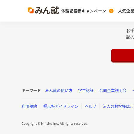
体験記投稿キャンペーン
人気企
お
Post
Ranking
PickUp
記
投稿する
ランキングを見る
注目の企業特集
Vote
投票する
動画で知ろう！業界・
キーワード
みん就の使い方
学生認証
合同企業説明会
利用規約
掲示板ガイドライン
ヘルプ
法人のお客様はこ
Copyright © Minshu Inc. All rights reserved.