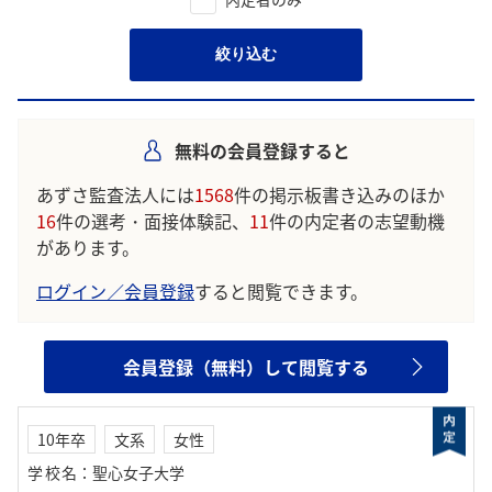
絞り込む
無料の会員登録すると
あずさ監査法人には
1568
件の掲示板書き込みのほか
16
件の選考・面接体験記、
11
件の内定者の志望動機
があります。
ログイン／会員登録
すると閲覧できます。
会員登録（無料）して閲覧する
10年卒
文系
女性
学校名
：
聖心女子大学