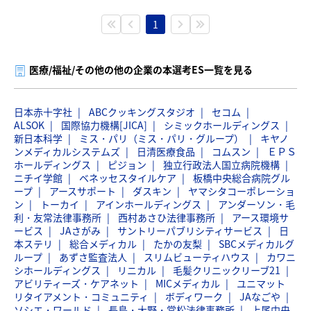
1
医療/福祉/その他の他の企業の本選考ES一覧を見る
日本赤十字社
ABCクッキングスタジオ
セコム
ALSOK
国際協力機構[JICA]
シミックホールディングス
新日本科学
ミス・パリ（ミス・パリ・グループ）
キヤノ
ンメディカルシステムズ
日清医療食品
コムスン
ＥＰＳ
ホールディングス
ピジョン
独立行政法人国立病院機構
ニチイ学館
ベネッセスタイルケア
板橋中央総合病院グル
ープ
アースサポート
ダスキン
ヤマシタコーポレーショ
ン
トーカイ
アインホールディングス
アンダーソン・毛
利・友常法律事務所
西村あさひ法律事務所
アース環境サ
ービス
JAさがみ
サントリーパブリシティサービス
日
本ステリ
総合メディカル
たかの友梨
SBCメディカルグ
ループ
あずさ監査法人
スリムビューティハウス
カワニ
シホールディングス
リニカル
毛髪クリニックリーブ21
アビリティーズ・ケアネット
MICメディカル
ユニマット
リタイアメント・コミュニティ
ボディワーク
JAなごや
ソシエ・ワールド
長島・大野・常松法律事務所
上尾中央