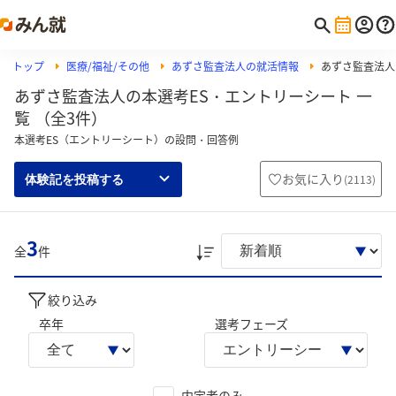
トップ
医療/福祉/その他
あずさ監査法人の就活情報
あずさ監査法人
あずさ監査法人の本選考ES・エントリーシート 一
覧 （全3件）
本選考ES（エントリーシート）の設問・回答例
お気に入り
(
2113
)
体験記を投稿する
3
全
件
絞り込み
卒年
選考フェーズ
内定者のみ