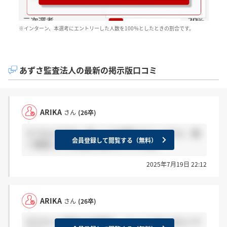
※インターン、本選考にエントリーした人数を100％としたときの割合です。
あずさ監査法人の最新の掲示版口コミ
ARIKA
さん
(26卒)
そうなんですね。新しくて綺麗なオフィスだと、働
会員登録して閲覧する（無料）
く環境としても気持ち良さそうですね。
2025年7月19日 22:12
ARIKA
さん
(26卒)
ボスキャリ経由での採用も、けっこう多いみたいで