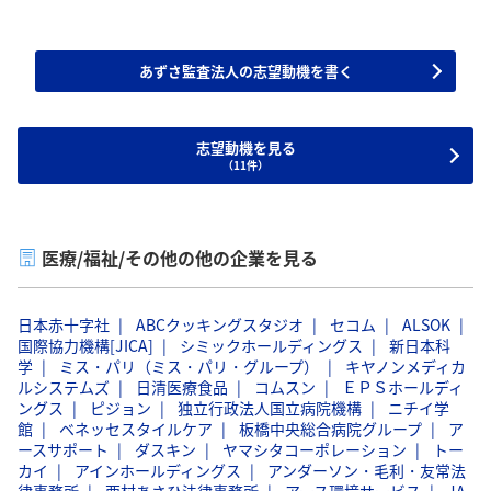
あずさ監査法人の志望動機を書く
志望動機を見る
（11件）
医療/福祉/その他の他の企業を見る
日本赤十字社
ABCクッキングスタジオ
セコム
ALSOK
国際協力機構[JICA]
シミックホールディングス
新日本科
学
ミス・パリ（ミス・パリ・グループ）
キヤノンメディカ
ルシステムズ
日清医療食品
コムスン
ＥＰＳホールディ
ングス
ピジョン
独立行政法人国立病院機構
ニチイ学
館
ベネッセスタイルケア
板橋中央総合病院グループ
ア
ースサポート
ダスキン
ヤマシタコーポレーション
トー
カイ
アインホールディングス
アンダーソン・毛利・友常法
律事務所
西村あさひ法律事務所
アース環境サービス
JA