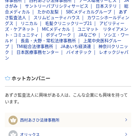
さがみ
サントリーパブリシティサービス
日本ステリ
総
合メディカル
たかの友梨
SBCメディカルグループ
あず
さ監査法人
スリムビューティハウス
カワニシホールディン
グス
リニカル
毛髪クリニックリーブ21
アビリティー
ズ・ケアネット
MICメディカル
ユニマット リタイアメン
ト・コミュニティ
ボディワーク
JAなごや
ソシエ・ワー
ルド
長島・大野・常松法律事務所
上尾中央医科グルー
プ
TMI総合法律事務所
JAあいち経済連
神奈川クリニッ
ク
日本医療事務センター
バイオテック
レオックジャパ
ン
ホットカンパニー
あずさ監査法人に興味がある人は、こんな企業にも興味を持って
います。
西村あさひ法律事務所
1
オリックス
2