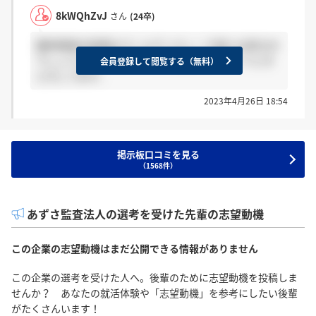
8kWQhZvJ
さん
(24卒)
最終面接の結果はゴールデンウィーク前には来るの
でしょうか..ずっとスマホから離れられなくてどき
会員登録して閲覧する（無料）
どきしてます..
2023年4月26日 18:54
掲示板口コミを見る
（1568件）
あずさ監査法人の選考を受けた先輩の志望動機
この企業の志望動機はまだ公開できる情報がありません
この企業の選考を受けた人へ。後輩のために志望動機を投稿しま
せんか？ あなたの就活体験や「志望動機」を参考にしたい後輩
がたくさんいます！