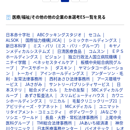
医療/福祉/その他の他の企業の本選考ES一覧を見る
日本赤十字社
ABCクッキングスタジオ
セコム
ALSOK
国際協力機構[JICA]
シミックホールディングス
新日本科学
ミス・パリ（ミス・パリ・グループ）
キヤノ
ンメディカルシステムズ
日清医療食品
コムスン
ＥＰＳ
ホールディングス
ピジョン
独立行政法人国立病院機構
ニチイ学館
ベネッセスタイルケア
板橋中央総合病院グル
ープ
アースサポート
ダスキン
ヤマシタコーポレーショ
ン
トーカイ
アインホールディングス
アンダーソン・毛
利・友常法律事務所
西村あさひ法律事務所
アース環境サ
ービス
JAさがみ
サントリーパブリシティサービス
日
本ステリ
総合メディカル
たかの友梨
SBCメディカルグ
ループ
あずさ監査法人
スリムビューティハウス
カワニ
シホールディングス
リニカル
毛髪クリニックリーブ21
アビリティーズ・ケアネット
MICメディカル
ユニマット
リタイアメント・コミュニティ
ボディワーク
JAなごや
ソシエ・ワールド
長島・大野・常松法律事務所
上尾中央
医科グループ
TMI総合法律事務所
JAあいち経済連
神奈
川クリニック
日本医療事務センター
バイオテック
レオ