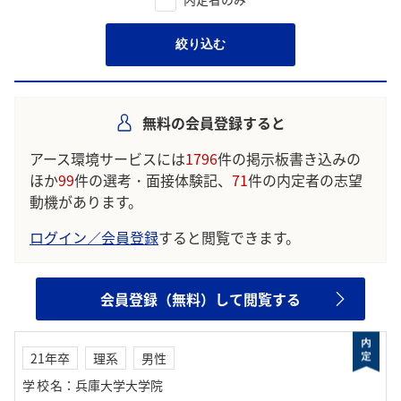
絞り込む
無料の会員登録すると
アース環境サービスには
1796
件の掲示板書き込みの
ほか
99
件の選考・面接体験記、
71
件の内定者の志望
動機があります。
ログイン／会員登録
すると閲覧できます。
会員登録（無料）して閲覧する
21年卒
理系
男性
学校名
：
兵庫大学大学院