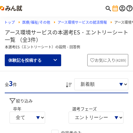
トップ
医療/福祉/その他
アース環境サービスの就活情報
アース環境
アース環境サービスの本選考ES・エントリーシート
一覧 （全3件）
本選考ES（エントリーシート）の設問・回答例
お気に入り
(
4289
)
体験記を投稿する
3
全
件
絞り込み
卒年
選考フェーズ
内定者のみ