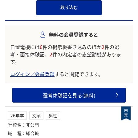
絞り込む
無料の会員登録すると
日置電機には
6
件の掲示板書き込みのほか
2
件の選
考・面接体験記、
2
件の内定者の志望動機がありま
す。
ログイン／会員登録
すると閲覧できます。
選考体験記を見る(無料)
26年卒
文系
男性
学校名
：
非公開
職種
：
総合職