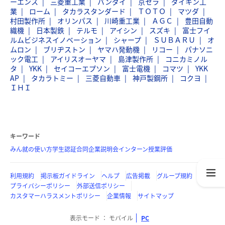
ーエンス
三菱重工業
バンダイ
京セラ
ダイキン工
業
ローム
タカラスタンダード
ＴＯＴＯ
マツダ
村田製作所
オリンパス
川崎重工業
ＡＧＣ
豊田自動
織機
日本製鉄
テルモ
アイシン
スズキ
富士フイ
ルムビジネスイノベーション
シャープ
ＳＵＢＡＲＵ
オ
ムロン
ブリヂストン
ヤマハ発動機
リコー
パナソニ
ック電工
アイリスオーヤマ
島津製作所
コニカミノル
タ
YKK
セイコーエプソン
富士電機
コマツ
YKK
AP
タカラトミー
三菱自動車
神戸製鋼所
コクヨ
ＩＨＩ
キーワード
みん就の使い方
学生認証
合同企業説明会
インターン
授業評価
利用規約
掲示板ガイドライン
ヘルプ
広告掲載
グループ規約
プライバシーポリシー
外部送信ポリシー
カスタマーハラスメントポリシー
企業情報
サイトマップ
表示モード
モバイル
PC