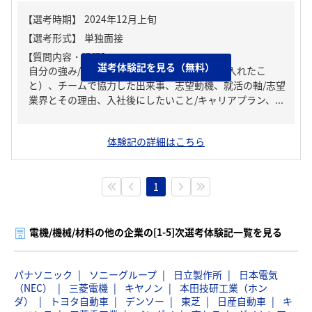
【質問内容・課題】
選考体験記を見る（無料）
自分の強み/弱み、ガクチカ（学生時代に力を入れたこ
と）、チームで協力した出来事、志望動機、就活の軸/志望
業界とその理由、入社後にしたいこと/キャリアプラン、...
体験記の詳細はこちら
1
電機/機械/材料の他の企業の[1-5]次選考体験記一覧を見る
パナソニック
ソニーグループ
日立製作所
日本電気
（NEC）
三菱電機
キヤノン
本田技研工業（ホン
ダ）
トヨタ自動車
デンソー
東芝
日産自動車
キ