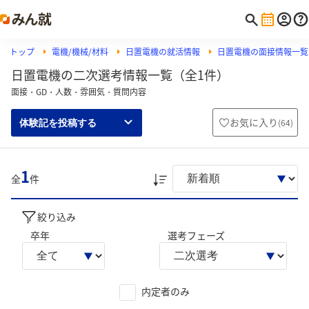
トップ
電機/機械/材料
日置電機の就活情報
日置電機の面接情報一覧
日置電機の二次選考情報一覧（全1件）
面接・GD・人数・雰囲気・質問内容
お気に入り
(
64
)
体験記を投稿する
1
全
件
絞り込み
卒年
選考フェーズ
内定者のみ