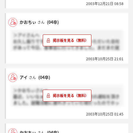
2003年12月21日 08:58
かおちぃ
(04卒)
さん
＞アイさんへ
お久し振りです。私も逆指名で内定をいただいた会社
があって今日、食事会に行ってきました。まだまだ就
職活動するつもりでしたが、とても良い会社なので行
2003年10月25日 21:01
こうかなと検討しています。
あのぉ・・・菱相は断ってしまったのですか？
アイ
(04卒)
さん
＞かおちぃさんへ
最近、いいなぁって思える会社から内定の通知を頂き
ました。就職活動に疲れきっていた頃だったのでホッ
としました。いろんな会社に行って、傷つく事を言わ
2003年10月25日 01:45
れたりした事もあったけど、その分強くなったよ！な
んてね。まだ活動は続けるかもしれません。成績証明
書って、ホント見られたくないよねっ！！！
かおちぃ
(04卒)
さん