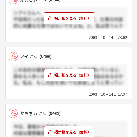
＞アイさんへ
不採用だった私が言うのもなんですけど、仕事の内容
的に綺麗な仕事ではないですよね。と、私は思うんで
すよ。
2003年10月14日 23:02
でも面接だけでも受けたかったなぁ。ずっと待ってた
のに成績証明書のせいで落とされた気がするんだも
ん…頭悪いので…アハハ（泣）
アイ
(04卒)
さん
この会社の面接行きましたよ。お話を聞いていると、
辞める人多いみたいです。多いだけの理由はあるのか
な。私は、もし内定を頂いても辞退しようと思ってい
ましたよ。社内の雰囲気がどうも私には合わないと思
2003年10月14日 17:37
って・・・。ごめんなさい、これはあくまで私が勝手
に感じた事なので、ご了承ください。
かおちぃ
(04卒)
さん
今日、菱相から手紙がきました。
内容は書類審査で不採用決定！！