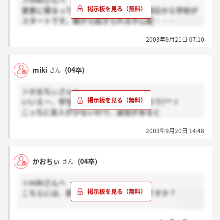
＞mikiさんへ
実家に帰るってことですよね！？私は明日から学校が
スタートです。朝から起きられるか心配・・・
2003年9月21日 07:10
miki
(04卒)
さん
＞かおちぃさんへ
いいえー、学生です！今夏休み中なもので(^^ゞ
こっちに友人が少ないので、返信があると
すごく嬉しいです～(^o^)丿
2003年9月20日 14:48
かおちぃ
(04卒)
さん
＞mikiさんへ
こちらには、即卒か何かできていたのですか？