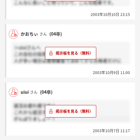
こんなに長いこと待っていて、こんな結果です。
ショックっていうか何か、それを通り越して
2003年10月10日 23:15
怒りを感じます。
それぐらいの会社なんだなぁって。
大嫌いだぁーこんな会社(T_T)
かおちぃ
(04卒)
さん
＞uiuiさんへ
この会社の採用試験を受けますか？
人が多い場合は書類審査で決めてから合格者だけに
連絡をくれると聞いたのですが。
2003年10月9日 11:00
もう10月の半ばだしそろそろ連絡があっても
いい頃だと思うんですよね。
どうでしょうか！？
uiui
(04卒)
さん
就活お疲れ様です！
これから就活する人たちへ
がんばりましょー！
2003年10月7日 11:17