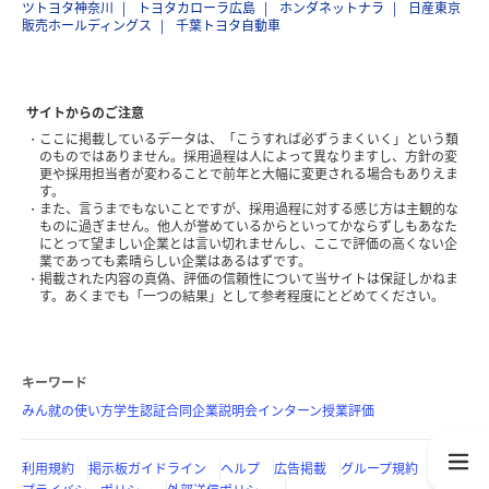
ツトヨタ神奈川
トヨタカローラ広島
ホンダネットナラ
日産東京
販売ホールディングス
千葉トヨタ自動車
サイトからのご注意
ここに掲載しているデータは、「こうすれば必ずうまくいく」という類
のものではありません。採用過程は人によって異なりますし、方針の変
更や採用担当者が変わることで前年と大幅に変更される場合もありえま
す。
また、言うまでもないことですが、採用過程に対する感じ方は主観的な
ものに過ぎません。他人が誉めているからといってかならずしもあなた
にとって望ましい企業とは言い切れませんし、ここで評価の高くない企
業であっても素晴らしい企業はあるはずです。
掲載された内容の真偽、評価の信頼性について当サイトは保証しかねま
す。あくまでも「一つの結果」として参考程度にとどめてください。
キーワード
みん就の使い方
学生認証
合同企業説明会
インターン
授業評価
利用規約
掲示板ガイドライン
ヘルプ
広告掲載
グループ規約