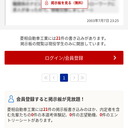
職関係のナビにも出ていないのですがハローワークに
求人があったので。情報交換しましょー☆
2003年7月7日 23:25
菱相自動車工業には
21
件の書き込みがあります。
掲示板の閲覧は現役学生のみに開放しています。
ログイン/会員登録
1
会員登録すると掲示板が見放題！
菱相自動車工業には
21
件の掲示板書き込みのほか、内定者を含
む先輩たちの
0
件の本選考体験記、
0
件の志望動機、
0
件のエン
トリーシートがあります。