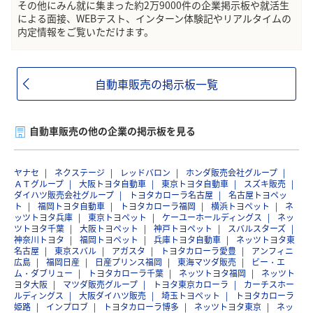
その他にみん就に集まった約2万9000件の企業掲示板や就活生
による面接、WEBテスト、インターン体験記やリアルタイムの
内定情報をご覧いただけます。
自動車販売の掲示板一覧
自動車販売の他の企業の掲示板を見る
ヤナセ
ネクステージ
レッドバロン
ホンダ販売会社グループ
ＡＴグループ
大阪トヨタ自動車
東京トヨタ自動車
スズキ販売
ダイハツ販売会社グループ
トヨタカローラ名古屋
名古屋トヨペッ
ト
福岡トヨタ自動車
トヨタカローラ福岡
横浜トヨペット
ネ
ッツトヨタ兵庫
東京トヨペット
ケーユーホールディングス
ネッ
ツトヨタ千葉
大阪トヨペット
神戸トヨペット
スバルスターズ
神奈川トヨタ
福岡トヨペット
兵庫トヨタ自動車
ネッツトヨタ東
名古屋
東京スバル
アガスタ
トヨタカローラ愛豊
アンフィニ
広島
福岡日産
日産プリンス福岡
東海マツダ販売
ビー・エ
ム・ダブリュー
トヨタカローラ千葉
ネッツトヨタ福岡
ネッツト
ヨタ大阪
マツダ販売グループ
トヨタ東京カローラ
カーチスホー
ルディングス
大阪ダイハツ販売
埼玉トヨペット
トヨタカローラ
姫路
インプロブ
トヨタカローラ博多
ネッツトヨタ東京
ネッ