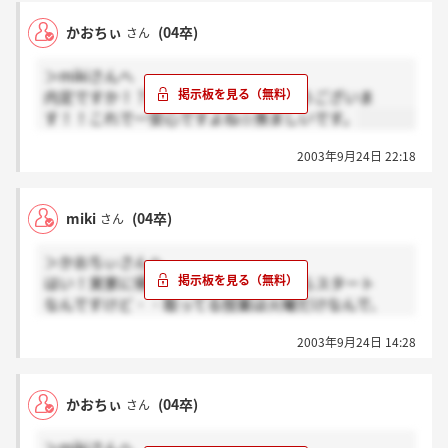
かおちぃ
(04卒)
さん
＞mikiさんへ
内定ですか！？それはそれはおめでとうございま
す！！これで一安心ですよね☆羨ましいです。
2003年9月24日 22:18
miki
(04卒)
さん
＞かおちぃさんへ
はい！実家に帰ります☆学校は22日からスタート
なんですけど・・取ってる授業は火曜だけなんで、
29日まで粘ってこっちにいる予定でした(~_~;)
2003年9月24日 14:28
神奈川就職面接会は最後のチャンスだ！ぐらいな
勢いで5社回って・・受けれたのは3社なんですけど、
その中の1社から内定を頂くことができました(＞
かおちぃ
(04卒)
さん
_&lt;)
長々とすみませんm(__)m