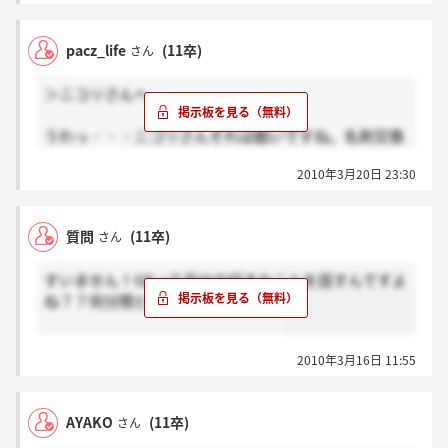
pacz_life
(11卒)
さん
＞ニコリさんへ
うわっ・・・ニコリさんそれは酷いですね。名刺交換
はしてないにしても、名刺を頂く上ではきちんと受け
2010年3月20日 23:30
取ってありがとうございますと、また何か他で縁があ
ればという思いもあるのに、ビジネス上じゃないにし
てもそれはちょっと常識的にどうかと思うね。
質問
(11卒)
さん
すいません！GDって自分の好きなことを話すんですよ
ね？？何分間とかあるんですか？？
2010年3月16日 11:55
AYAKO
(11卒)
さん