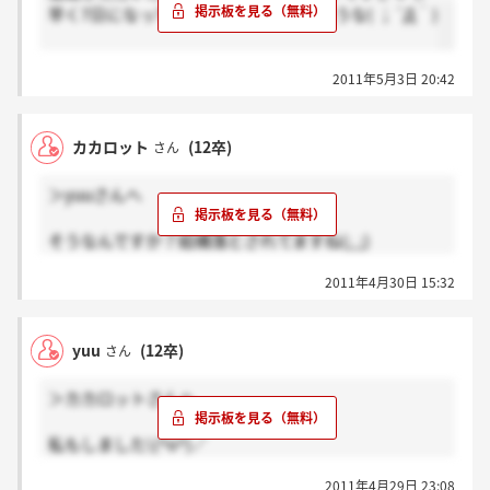
早く7日になってほしいようないやなような( ；´Д｀)
2011年5月3日 20:42
カカロット
(12卒)
さん
＞yuuさんへ
そうなんですか？結構落とされてますね(;_;)
2011年4月30日 15:32
自分も結構行きたいんですよね(^-^)/
yuu
(12卒)
さん
＞カカロットさんへ
私もしました\(^o^)／
お互い連絡くるといいですね！！
2011年4月29日 23:08