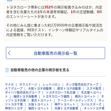
トヨタカローラ博多には
352
件の掲示板書き込みのほか、内定
者を含む先輩たちの
1
件の本選考体験記、
1
件の志望動機、
0
件
のエントリーシートがあります。
その他にみん就に集まった約2万9000件の企業掲示板や就活生
による面接、WEBテスト、インターン体験記やリアルタイムの
内定情報をご覧いただけます。
自動車販売の掲示板一覧
自動車販売の他の企業の掲示板を見る
ヤナセ
ネクステージ
レッドバロン
ホンダ販売会社グループ
ＡＴグループ
大阪トヨタ自動車
東京トヨタ自動車
スズキ販売
ダイハツ販売会社グループ
トヨタカローラ名古屋
名古屋トヨペッ
ト
福岡トヨタ自動車
トヨタカローラ福岡
横浜トヨペット
ネ
ッツトヨタ兵庫
東京トヨペット
ケーユーホールディングス
ネッ
ツトヨタ千葉
大阪トヨペット
神戸トヨペット
スバルスターズ
神奈川トヨタ
福岡トヨペット
兵庫トヨタ自動車
ネッツトヨタ東