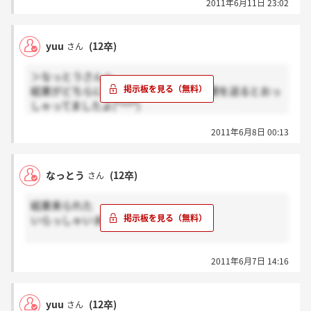
2011年6月11日 23:02
みなさんはどうでしたか？
yuu
(12卒)
さん
＞なっとうさんへ
結果がどちらにせよ、10日に一斉に書類を送るとおっ
しゃってましたよ(*^^*)
あと2日ですけど、ずっとドキドキです(´Д` )
2011年6月8日 00:13
なっとう
(12卒)
さん
結果来られた
いらっしゃいますか？
まだ来ていないので
2011年6月7日 14:16
気になります(＞_＜)
yuu
(12卒)
さん