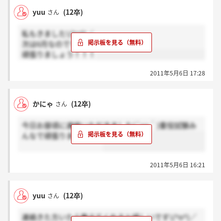
yuu
(12卒)
さん
どなたか教えて頂けませんか？(＞_＜)
私もきました\(^o^)／
次は6月なのですね☆
頑張りましょう！！！
2011年5月6日 17:28
かにゃ
(12卒)
さん
今日お昼頃に連絡いただきました(´;ω;｀)重役試験み
んなで頑張りましょう！
2011年5月6日 16:21
yuu
(12卒)
さん
連絡きた方いたら教えてくれると嬉しいです\(^o^)／