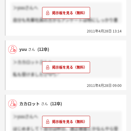
＞yuuさんへ
自分も先輩社員の方からアンケートは特にしっかり書
いたほうがいいよと言われました＞＜
2011年4月28日 13:14
5月7日が勝負ですね！
yuu
(12卒)
さん
＞カカロットさんへ
私も受けました\(^o^)／
先輩の話によると、適正で結構削られるらしいのでと
2011年4月28日 09:00
ても不安です(´・_・`)
でも祈るしかできないですよね↓↓
カカロット
(12卒)
さん
＞yuuさんへ
はじめまして！自分は昨日、適正検査とかなんやら受