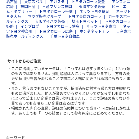
名古屋
東京スバル
アガスタ
トヨタカローラ愛豊
アンフィニ
広島
福岡日産
日産プリンス福岡
東海マツダ販売
ビー・エ
ム・ダブリュー
トヨタカローラ千葉
ネッツトヨタ福岡
ネッツト
ヨタ大阪
マツダ販売グループ
トヨタ東京カローラ
カーチスホー
ルディングス
大阪ダイハツ販売
埼玉トヨペット
トヨタカローラ
姫路
インプロブ
トヨタカローラ博多
ネッツトヨタ東京
ネッ
ツトヨタ神奈川
トヨタカローラ広島
ホンダネットナラ
日産東京
販売ホールディングス
千葉トヨタ自動車
サイトからのご注意
ここに掲載しているデータは、「こうすれば必ずうまくいく」という類
のものではありません。採用過程は人によって異なりますし、方針の変
更や採用担当者が変わることで前年と大幅に変更される場合もありえま
す。
また、言うまでもないことですが、採用過程に対する感じ方は主観的な
ものに過ぎません。他人が誉めているからといってかならずしもあなた
にとって望ましい企業とは言い切れませんし、ここで評価の高くない企
業であっても素晴らしい企業はあるはずです。
掲載された内容の真偽、評価の信頼性について当サイトは保証しかねま
す。あくまでも「一つの結果」として参考程度にとどめてください。
キーワード