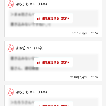
ぷちぷち
(11卒)
さん
＞まぁ坊さんへ
書き込みないですね(~_~)
もうみなさん結果でてそうですね!
2010年5月7日 20:59
まぁ坊
(11卒)
さん
書き込みないな～
皆さん、適切検査
お疲れ様でした！
2010年4月27日 20:39
最終には人事の2人は
いないみたいですね(T_T)
ぷちぷち
(11卒)
さん
情が入るからだと先輩が
＞たろうさんへ
おっしゃっていました。