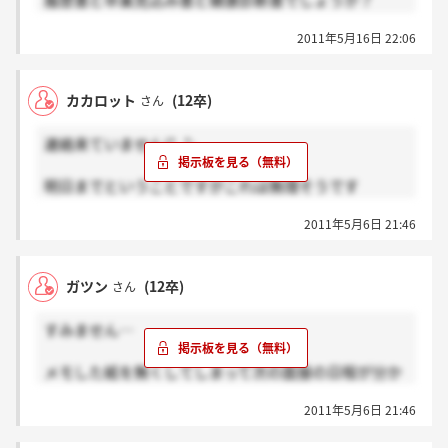
履歴書と卒業見込み書と健康診断書でしょうか？
メモした紙をなくしてしまったので( ；´Д｀)
2011年5月16日 22:06
カカロット
(12卒)
さん
連絡来ていません(*_*;
明日までということですがこれは無理そうです
ね。。。
2011年5月6日 21:46
これから選考受ける方頑張ってください！！
ガツン
(12卒)
さん
すみません…
メモした紙を無くしてしまって次の面接の日程が分か
らなくなってしまいました(;_;)
2011年5月6日 21:46
次の面接の日程って6月2.3.4日でしたっけ？