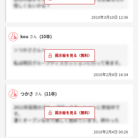
長々とすいませんでした。
怪しくないかな？
それに、ひとつ私の意見を加えさせていただくなら、
まあ志望度高い企業だからあまり悪いこと言えないけ
離職率を気にしてどうしますか？
2010年3月10日 12:36
ど。
離職率が高くても続けていらっしゃる方も居ます。
退職理由も人それぞれです。
自分は自分、人は人ですよ。
kou
(10卒)
さん
自分はこの会社で頑張るんだという気があるなら気に
しないでもいいと思います。
＞つかささんへ
私は明日グループディスカッションに行って来ます。
私服ですよね？持っていくものはありませんよね？
2010年2月4日 16:34
あとグループディスカッションは何回も参加できるん
ですか？
つかさ
(11卒)
さん
2011年採用のグループディスカッションに参加中で
す。
凄くオープンなので楽しく挑めています。終わった
後、皆に評価を聞くことも出来たので、これを面接対
2010年2月4日 00:26
策としても活用出来る。