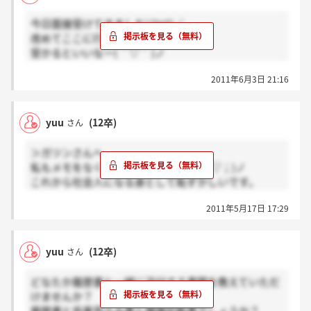
今日面接受けてきました\(^o^)／
改めてここに行きたいって思えました。
受かるといいなー( ´ ▽ ` )ノ
面接受けられたみなさんお疲れさまでした！！
2011年6月3日 21:16
明日の方も頑張って下さいね。
yuu
(12卒)
さん
＞ガツンさんへ
私もメモをなくしてしまいましたヽ(；▽；)ノ
これから社会人になる身として恥ずかしいです。
2011年5月17日 17:29
たしか2日3日4日でしたよ( ´ ▽ ` )ノ
yuu
(12卒)
さん
どなたか履歴書と一緒に送付する書類を教えていただ
けませんか？