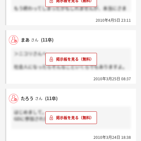
もう終わってしまったかもしれませんが、本当にさま
自分を信じて
ざまでしたよ。趣味の話や特技の話、なんと内容を考
結果を待ちましょう！
2010年4月5日 23:11
えてきてない方もいました!!これはビックリしたんで
すけれど(笑)、うまく笑いをとって乗り越えてありま
した。
まあ
(11卒)
さん
＞ニコリさんへ
社会人になったらそんなこといくらでもありますよ。
同情はしますが、採用担当者はあなたのそこでの対応
2010年3月25日 08:37
を見たかったのでは？
社会人はあまくないですよ。
頑張ってください。
たろう
(11卒)
さん
はじめまして。
GDに参加された方に質問です。
3分間で何を話そうか迷っています。
2010年3月24日 18:38
皆さんどんなこと話されました？