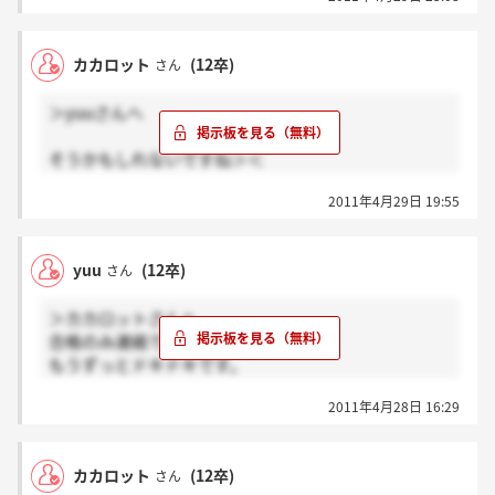
ゴールデンウイークはずっとドキドキしっぱなしだ
ぁ。
去年300人くらい受けて、70人ほど通過したといって
カカロット
(12卒)
さん
ました。
ほんとここ行きたいんです( ；´Д｀)
＞yuuさんへ
そうかもしれないですね＞＜
2011年4月29日 19:55
自分はいつでも電話かけられてもいいように、先ほど
急いで留守電に設定しました（笑）
yuu
(12卒)
さん
＞カカロットさんへ
合格のみ連絡ですもんね( ；´Д｀)
もうずっとドキドキです。
やっぱり連絡くるならギリギリになるのでしょうか？
2011年4月28日 16:29
カカロット
(12卒)
さん