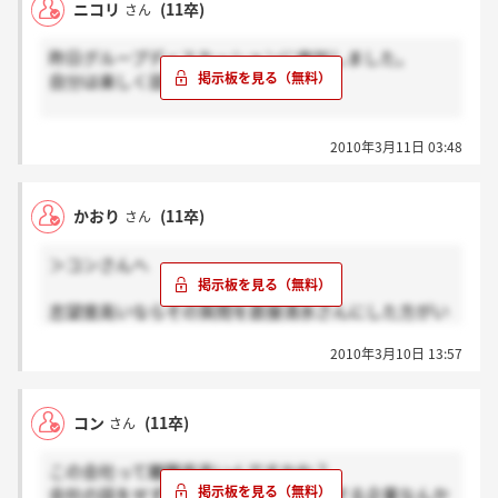
ニコリ
(11卒)
さん
昨日グループディスカッションに参加しました。
自分は楽しく話せたかなと思います。
しかしかなり傷付くことがありました。
2010年3月11日 03:48
名前は伏せますが帰り際にある採用担当者と少し話す
機会がありましたので次回のアドバイスをいただきま
した。それはよかったのですが、自分はアルバイトの
かおり
(11卒)
さん
名刺があるので少しでも覚えていただきたいと思い、
誠意をもって渡しました。しかしその方は、「どうせ
＞コンさんへ
捨てるからいらないです。返します」などと言いすご
く冷たい対応をしたのです。これって皆さんどう思い
志望度高いならその質問を直接清水さんにした方がい
ますか？思いやりがないと思いませんか？自分は捨て
いですよ。
られてもいい覚悟で渡したのにこの冷たい言葉…
2010年3月10日 13:57
その質問は以前に何回も出ていますし、すべて丁寧に
自分はすごく傷付きました。
お答えくださっています。
私はもう一度グループディスカッションに挑むつもり
毎年の採用人数、離職人数を書いてくださって計算し
でしたが辞退することにします。こんな思いやりのな
コン
(11卒)
さん
てくださり、しかも理由まで教えてくださったときも
い上司の下で働きたくないし会いたくもありません。
ありました。
これはあくまでも私が感じたことなので参考にする必
この会社って離職率高いんですかね？
要はないです。
会社の話をせずに就職に向けての話をする企業なんか