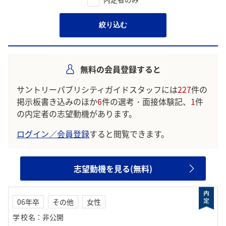
絞り込む
無料の会員登録すると
サントリーパブリシティガイドスタッフには
227
件の
掲示板書き込みのほか
6
件の選考・面接体験記、
1
件
の内定者の志望動機があります。
ログイン／会員登録
すると閲覧できます。
志望動機を見る(無料)
06年卒
その他
女性
学校名
：
非公開