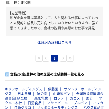
職種
：
非公開
【志望動機】
私が企業を選ぶ基準として、人と関わる仕事によってもっ
と人間的に成長し更に向上していきたいというように強く
思ってきましたので、会社の説明や実際のお仕事を拝見...
体験記の詳細はこちら
1
食品/水産/農林の他の企業の志望動機一覧を見る
キリンホールディングス
伊藤園
サントリーホールディン
グス
日本食研
味の素
山崎製パン
全国農業協同組合
連合会[JA全農]
森永乳業
ロッテ
カゴメ
国分
ヤ
クルト本社
日清食品
アサヒビール
ブルボン
ミツカ
ン
江崎グリコ
サッポロホールディングス
ハウス食品グ