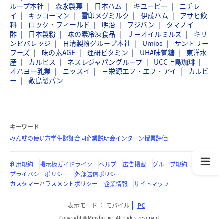
ループ本社
森永製菓
日本ハム
キユーピー
ニチレ
イ
キッコーマン
雪印メグミルク
伊藤ハム
アサヒ飲
料
ロック・フィールド
明治
フジパン
タマノイ
酢
日本製粉
味の素冷凍食品
Ｊ－オイルミルズ
キリ
ンビバレッジ
日清製粉グループ本社
Umios
サントリー
フーズ
味の素AGF
理研ビタミン
UHA味覚糖
東洋水
産
カルピス
ネスレジャパングループ
UCC上島珈琲
オハヨー乳業
ニッスイ
三栄源エフ・エフ・アイ
カルビ
ー
敷島製パン
キーワード
みん就の使い方
学生認証
合同企業説明会
インターン
授業評価
利用規約
掲示板ガイドライン
ヘルプ
広告掲載
グループ規約
プライバシーポリシー
外部送信ポリシー
カスタマーハラスメントポリシー
企業情報
サイトマップ
表示モード
モバイル
PC
Copyright © Minshu Inc. All rights reserved.