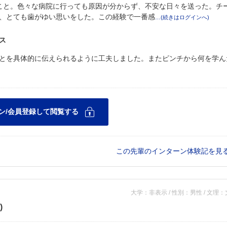
こと。色々な病院に行っても原因が分からず、不安な日々を送った。チ
、とても歯がゆい思いをした。この経験で一番感
ス
とを具体的に伝えられるように工夫しました。またピンチから何を学ん
この先輩のインターン体験記を見
大学：非表示 / 性別：男性 / 文理
)