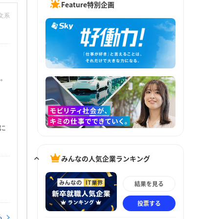
Feature特別企画
：文系
す。
に
みんなの人気企業ランキング
結果を見る
投票する
る