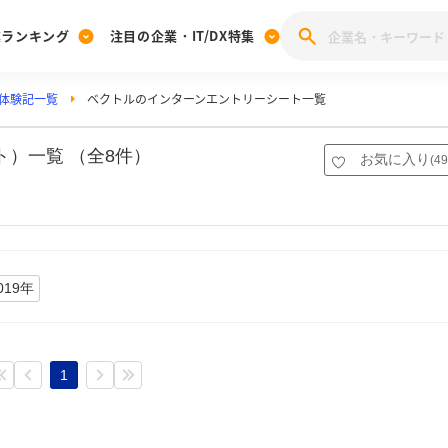
業ランキング
注目の企業・IT/DX特集
体験記一覧
ベクトルのインターンエントリーシート一覧
注目の企業特集
みんなのIT業界新卒就職人気企業ランキング
みんな
[27卒] 本選考体験記投稿キャンペーン
28卒 注目企業特集
27卒 注目企業特集
みんなのDX企業就職ブランド調査
）一覧 （全8件）
お気に入り
(
49
注目のIT・DX企業特集
28卒 IT・DX企業特集
27卒 IT・DX企業特集
28卒
みんなのIT業界新卒就職人気企業ランキング
みんな
企業研究
019年
1