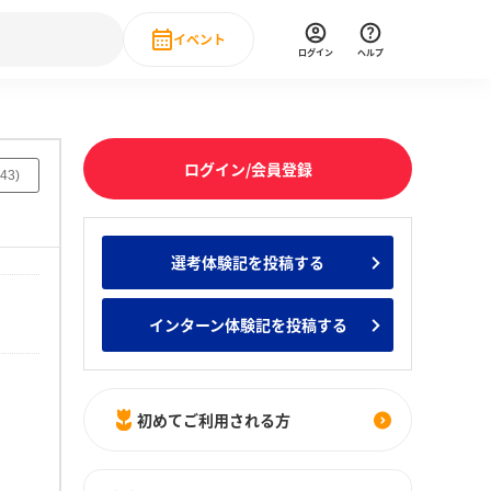
イベント
ログイン
ヘルプ
Event
の新卒就職人気企業ランキング
みんなのインターン人気企業ランキン
直近のイベント一覧
ログイン/会員登録
43
)
もっと見る
 IT・DX現場社員インタビュー
選考体験記を投稿する
の新卒就職人気企業ランキング
みんなのインターン人気企業ランキン
インターン体験記を投稿する
初めてご利用される方