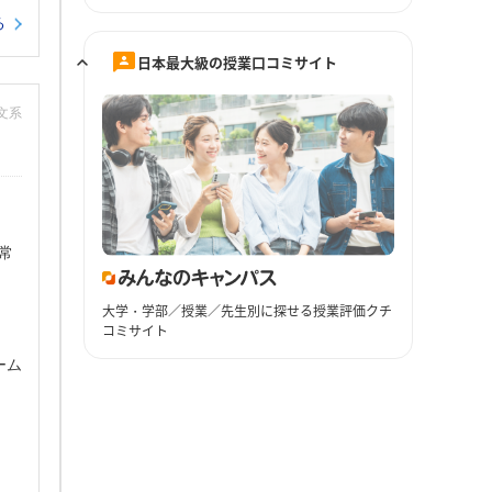
る
日本最大級の授業口コミサイト
：文系
常
大学・学部／授業／先生別に探せる授業評価クチ
コミサイト
ーム