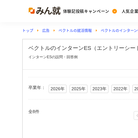
体験記投稿キャンペーン
人気企
トップ
広告
ベクトルの就活情報
ベクトルのインターン
Post
Ranking
PickUp
投稿する
ランキングを見る
注目の企業特集
ベクトルのインターンES（エントリーシート
インターンESの設問・回答例
Vote
投票する
動画で知ろう！業界・
卒業年：
2026年
2025年
2023年
2022年
2
全8件