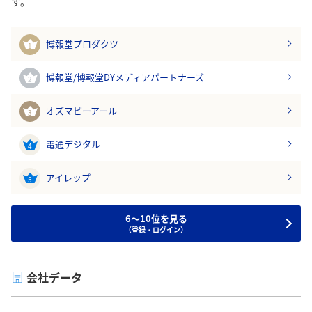
す。
博報堂プロダクツ
1
博報堂/博報堂DYメディアパートナーズ
2
オズマピーアール
3
電通デジタル
4
アイレップ
5
6～10位を見る
（登録・ログイン）
会社データ