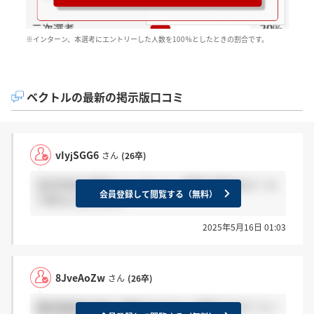
※インターン、本選考にエントリーした人数を100％としたときの割合です。
ベクトルの最新の掲示版口コミ
vIyjSGG6
さん
(26卒)
当日内定の電話もらいました！落選の場合はメール
会員登録して閲覧する（無料）
で来ると思います。
2025年5月16日 01:03
8JveAoZw
さん
(26卒)
最終面接何日後に連絡きますか？ 電話ですか？メー