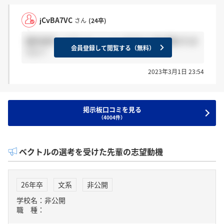
jCvBA7VC
さん
(24卒)
最終選考した方いらっしゃいますか？何が聞かれま
会員登録して閲覧する（無料）
すか？
2023年3月1日 23:54
掲示板口コミを見る
（4004件）
ベクトルの選考を受けた先輩の志望動機
26年卒
文系
非公開
学校名：非公開
職 種：