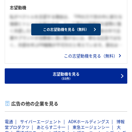
志望動機
私がベクトルを志望する理由は、「PRの力で世の中に新たな
価値とトレンドを創り出す」という貴社の挑戦的な姿勢に強
この志望動機を見る（無料）
く共感したためです。現代社会において、情報過多の中で企
業やブランドが消費者と真に繋がるには、単なる広告ではな
く、共感を呼ぶPR戦略が不可欠だと考えています。貴社は、
多様なメディアと独自の視点で、世の中に大きな影響を与え
この志望動機を見る（無料）
るPRを数多く手掛けており、その専門性と実行力に魅力を感
じています。私も貴社の一員として、社会の動向を先読み
し、クライアントとメディア、そして生活者の間に立ち、
志望動機を見る
（55件）
人々の心を動かすような革新的なPRを通じて、社会に新たな
ムーブメントを創出することに貢献したいです。
広告の他の企業を見る
電通
サイバーエージェント
ADKホールディングス
博報
堂プロダクツ
あとらす二十一
東急エージェンシー
大