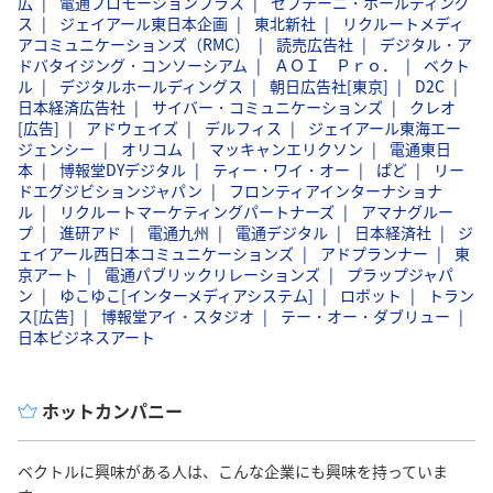
広
電通プロモーションプラス
セプテーニ・ホールディング
ス
ジェイアール東日本企画
東北新社
リクルートメディ
アコミュニケーションズ（RMC）
読売広告社
デジタル・ア
ドバタイジング・コンソーシアム
ＡＯＩ Ｐｒｏ．
ベクト
ル
デジタルホールディングス
朝日広告社[東京]
D2C
日本経済広告社
サイバー・コミュニケーションズ
クレオ
[広告]
アドウェイズ
デルフィス
ジェイアール東海エー
ジェンシー
オリコム
マッキャンエリクソン
電通東日
本
博報堂DYデジタル
ティー・ワイ・オー
ぱど
リー
ドエグジビションジャパン
フロンティアインターナショナ
ル
リクルートマーケティングパートナーズ
アマナグルー
プ
進研アド
電通九州
電通デジタル
日本経済社
ジ
ェイアール西日本コミュニケーションズ
アドプランナー
東
京アート
電通パブリックリレーションズ
プラップジャパ
ン
ゆこゆこ[インターメディアシステム]
ロボット
トラン
ス[広告]
博報堂アイ・スタジオ
テー・オー・ダブリュー
日本ビジネスアート
ホットカンパニー
ベクトルに興味がある人は、こんな企業にも興味を持っていま