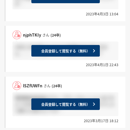
か…
2023年4月3日 13:04
njphTKIy
さん
(24卒)
29日にGDを受けたのですが結果がまだ来てませ
会員登録して閲覧する（無料）
ん、、、 ここはサイレントなのでしょうか？
2023年4月1日 22:43
lSZfUWFn
さん
(24卒)
書類審査通過後のグループディスカッションはどの
ような内容なのでしょうか？何か情報お持ちでした
会員登録して閲覧する（無料）
ら教えた頂きたいです…
2023年3月17日 18:12