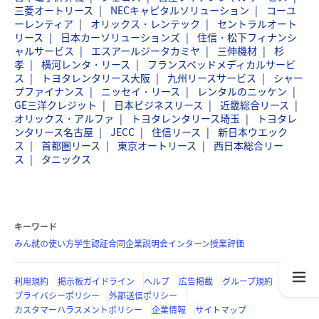
三菱オートリース
NECキャピタルソリューション
コーユ
ーレンティア
オリックス・レンテック
セントラルオート
リース
日本カーソリューションズ
住信・松下フィナンシ
ャルサービス
エスアールジータカミヤ
三伸機材
杉
孝
横河レンタ・リース
フランスベッドメディカルサービ
ス
トヨタレンタリース大阪
九州リースサービス
シャー
プファイナンス
ニッセイ・リース
レンタルのニッケン
GE三洋クレジット
日本ビジネスリース
近畿総合リース
オリックス・アルファ
トヨタレンタリース埼玉
トヨタレ
ンタリース名古屋
JECC
住信リース
新日本ウエック
ス
首都圏リース
東京オートリース
西日本総合リー
ス
タニックス
キーワード
みん就の使い方
学生認証
合同企業説明会
インターン
授業評価
利用規約
掲示板ガイドライン
ヘルプ
広告掲載
グループ規約
プライバシーポリシー
外部送信ポリシー
カスタマーハラスメントポリシー
企業情報
サイトマップ