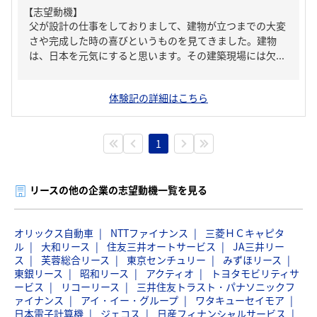
【志望動機】
父が設計の仕事をしておりまして、建物が立つまでの大変
さや完成した時の喜びというものを見てきました。建物
は、日本を元気にすると思います。その建築現場には欠...
体験記の詳細はこちら
1
リースの他の企業の志望動機一覧を見る
オリックス自動車
NTTファイナンス
三菱ＨＣキャピタ
ル
大和リース
住友三井オートサービス
JA三井リー
ス
芙蓉総合リース
東京センチュリー
みずほリース
東銀リース
昭和リース
アクティオ
トヨタモビリティサ
ービス
リコーリース
三井住友トラスト・パナソニックフ
ァイナンス
アイ・イー・グループ
ワタキューセイモア
日本電子計算機
ジェコス
日産フィナンシャルサービス