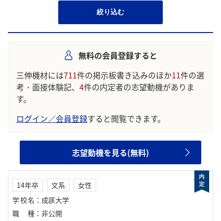
絞り込む
無料の会員登録すると
三伸機材には
711
件の掲示板書き込みのほか
11
件の選
考・面接体験記、
4
件の内定者の志望動機がありま
す。
ログイン／会員登録
すると閲覧できます。
志望動機を見る(無料)
14年卒
文系
女性
学校名
：
成蹊大学
職種
：
非公開