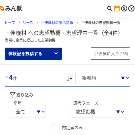
トップ
リース
三伸機材の就活情報
三伸機材の志望動機一覧
三伸機材 への志望動機・志望理由一覧（全4件）
実際に企業に提出した志望動機
お気に入り
(
965
)
体験記を投稿する
4
全
件
絞り込み
卒年
選考フェーズ
内定者のみ