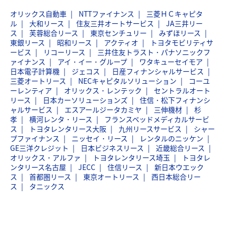
オリックス自動車
NTTファイナンス
三菱ＨＣキャピタ
ル
大和リース
住友三井オートサービス
JA三井リー
ス
芙蓉総合リース
東京センチュリー
みずほリース
東銀リース
昭和リース
アクティオ
トヨタモビリティサ
ービス
リコーリース
三井住友トラスト・パナソニックフ
ァイナンス
アイ・イー・グループ
ワタキューセイモア
日本電子計算機
ジェコス
日産フィナンシャルサービス
三菱オートリース
NECキャピタルソリューション
コーユ
ーレンティア
オリックス・レンテック
セントラルオート
リース
日本カーソリューションズ
住信・松下フィナンシ
ャルサービス
エスアールジータカミヤ
三伸機材
杉
孝
横河レンタ・リース
フランスベッドメディカルサービ
ス
トヨタレンタリース大阪
九州リースサービス
シャー
プファイナンス
ニッセイ・リース
レンタルのニッケン
GE三洋クレジット
日本ビジネスリース
近畿総合リース
オリックス・アルファ
トヨタレンタリース埼玉
トヨタレ
ンタリース名古屋
JECC
住信リース
新日本ウエック
ス
首都圏リース
東京オートリース
西日本総合リー
ス
タニックス