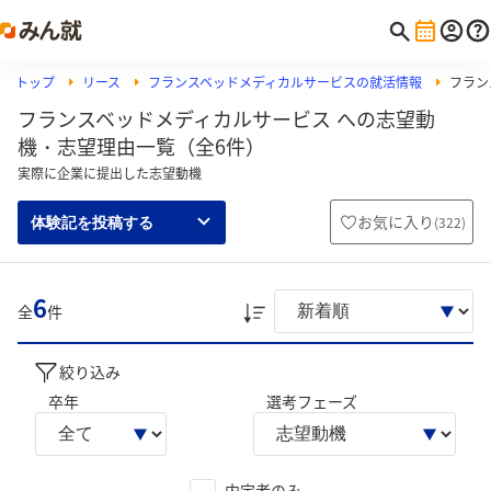
トップ
リース
フランスベッドメディカルサービスの就活情報
フラン
フランスベッドメディカルサービス への志望動
機・志望理由一覧（全6件）
実際に企業に提出した志望動機
お気に入り
(
322
)
体験記を投稿する
6
全
件
絞り込み
卒年
選考フェーズ
内定者のみ