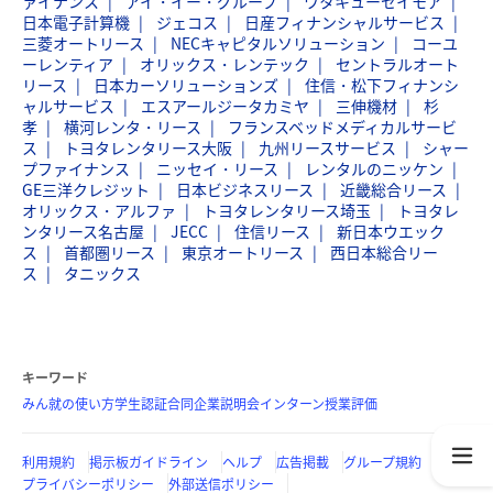
ァイナンス
アイ・イー・グループ
ワタキューセイモア
日本電子計算機
ジェコス
日産フィナンシャルサービス
三菱オートリース
NECキャピタルソリューション
コーユ
ーレンティア
オリックス・レンテック
セントラルオート
リース
日本カーソリューションズ
住信・松下フィナンシ
ャルサービス
エスアールジータカミヤ
三伸機材
杉
孝
横河レンタ・リース
フランスベッドメディカルサービ
ス
トヨタレンタリース大阪
九州リースサービス
シャー
プファイナンス
ニッセイ・リース
レンタルのニッケン
GE三洋クレジット
日本ビジネスリース
近畿総合リース
オリックス・アルファ
トヨタレンタリース埼玉
トヨタレ
ンタリース名古屋
JECC
住信リース
新日本ウエック
ス
首都圏リース
東京オートリース
西日本総合リー
ス
タニックス
キーワード
みん就の使い方
学生認証
合同企業説明会
インターン
授業評価
利用規約
掲示板ガイドライン
ヘルプ
広告掲載
グループ規約
プライバシーポリシー
外部送信ポリシー