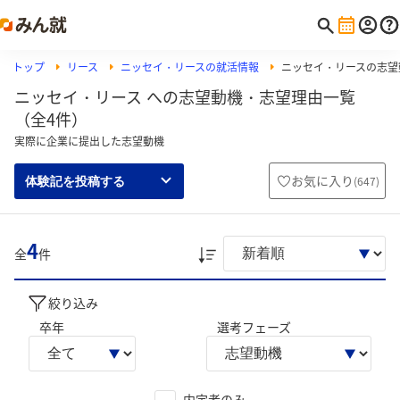
トップ
リース
ニッセイ・リースの就活情報
ニッセイ・リースの志望
ニッセイ・リース への志望動機・志望理由一覧
（全4件）
実際に企業に提出した志望動機
お気に入り
(
647
)
体験記を投稿する
4
全
件
絞り込み
卒年
選考フェーズ
内定者のみ