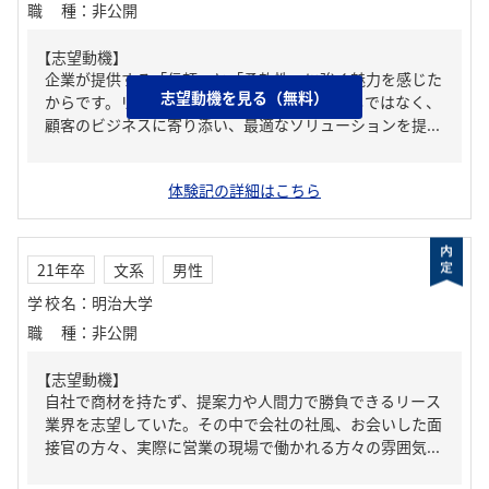
職種
：
非公開
【志望動機】
企業が提供する「信頼」と「柔軟性」に強く魅力を感じた
志望動機を見る（無料）
からです。リース業界は、単なる物の貸し出しではなく、
顧客のビジネスに寄り添い、最適なソリューションを提...
体験記の詳細はこちら
21年卒
文系
男性
学校名
：
明治大学
職種
：
非公開
【志望動機】
自社で商材を持たず、提案力や人間力で勝負できるリース
業界を志望していた。その中で会社の社風、お会いした面
接官の方々、実際に営業の現場で働かれる方々の雰囲気...