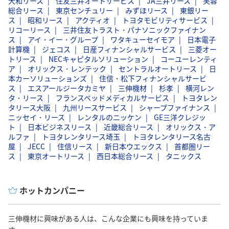
大和リース
住友三井オートサービス
JA三井リース
芙蓉
総合リース
東京センチュリー
みずほリース
東銀リー
ス
昭和リース
アクティオ
トヨタモビリティサービス
リコーリース
三井住友トラスト・パナソニックファイナン
ス
アイ・イー・グループ
ワタキューセイモア
日本電子
計算機
ジェコス
日産フィナンシャルサービス
三菱オー
トリース
NECキャピタルソリューション
コーユーレンティ
ア
オリックス・レンテック
セントラルオートリース
日
本カーソリューションズ
住信・松下フィナンシャルサービ
ス
エスアールジータカミヤ
三伸機材
杉孝
横河レン
タ・リース
フランスベッドメディカルサービス
トヨタレン
タリース大阪
九州リースサービス
シャープファイナンス
ニッセイ・リース
レンタルのニッケン
GE三洋クレジッ
ト
日本ビジネスリース
近畿総合リース
オリックス・ア
ルファ
トヨタレンタリース埼玉
トヨタレンタリース名古
屋
JECC
住信リース
新日本ウエックス
首都圏リー
ス
東京オートリース
西日本総合リース
タニックス
ホットカンパニー
三伸機材に興味がある人は、こんな企業にも興味を持っていま