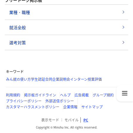
業種・職種
就活全般
選考対策
キーワード
みん就の使い方
学生認証
合同企業説明会
インターン
授業評価
利用規約
掲示板ガイドライン
ヘルプ
広告掲載
グループ規約
プライバシーポリシー
外部送信ポリシー
カスタマーハラスメントポリシー
企業情報
サイトマップ
表示モード
モバイル
PC
Copyright © Minshu Inc. All rights reserved.