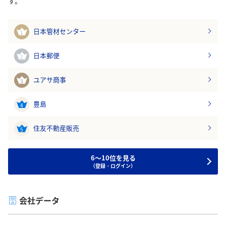
す。
日本管材センター
1
日本郵便
2
ユアサ商事
3
豊島
4
住友不動産販売
5
6～10位を見る
（登録・ログイン）
会社データ