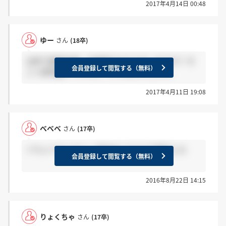
2017年4月14日 00:48
ゆー
さん
(18卒)
18卒で説明会兼一次選考行かれる方いますか？ す
会員登録して閲覧する（無料）
ごく評判悪いですけど、どうなんでしょう。
2017年4月11日 19:08
べべべ
さん
(17卒)
＞りょくちゃさんへ 自分はリクナビで来ました
会員登録して閲覧する（無料）
2016年8月22日 14:15
りょくちゃ
さん
(17卒)