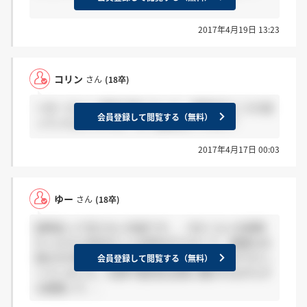
2017年4月19日 13:23
コリン
さん
(18卒)
＞ゆーさんへ 評判が気になって、説明会行こうか迷
会員登録して閲覧する（無料）
っていたんですけど、行く意味ないですか？
2017年4月17日 00:03
ゆー
さん
(18卒)
説明会って言えない内容です、、5分くらいの説明
だったから会社のこと全然分からなくて、面接も社
員の方が働いてる横で仕切りもなくされたのでびっ
会員登録して閲覧する（無料）
くりしました。社員や就活生全員に聞かれながらす
る面接って、、