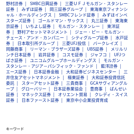
野村證券
SMBC日興証券
三菱ＵＦＪモルガン・スタンレー
証券
みずほ証券
岡三証券グループ
東海東京フィナンシ
ャル・ホールディングス
SMBCフレンド証券
みずほインベ
スターズ証券
ゴールドマン・サックス
丸三証券
東海東
京証券
いちよし証券
モルガン・スタンレー
東洋証
券
野村アセットマネジメント
ジェー・ピー・モルガン・
チェース・アンド・カンパニー
シティグループ証券
水戸証
券
日本取引所グループ
三菱UFJ投信
バークレイズ
岡藤商事
リーマン・ブラザーズ証券
UBS証券
メリルリ
ンチ日本証券
岩井証券
コスモ証券
ジャフコ
UFJつ
ばさ証券
ユニコムグループホールディングス
モルガン・
スタンレー・アジア－パシフィック・ファンド
藍澤證券
エース証券
日本証券金融
大和証券ビジネスセンター
三
井住友アセットマネジメント
極東証券
大和証券投資信託
委託
スターアセット証券
三貴商事
GCAサヴィアングル
ープ
グローバリー
日本証券業協会
豊商事
ばんせい
証券
マネックス証券
オリエント貿易
クレディ・スイス
証券
日本ファースト証券
東京中小企業投資育成
キーワード