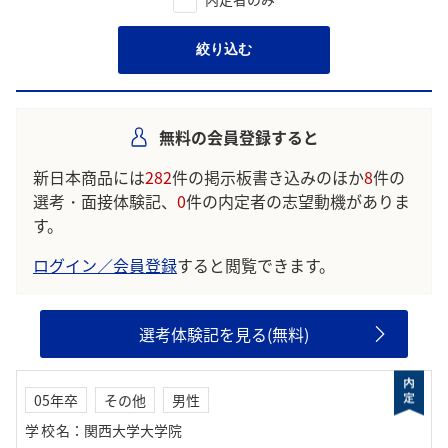
絞り込む
無料の会員登録すると
新日本商品には
282
件の掲示板書き込みのほか
8
件の
選考・面接体験記、
0
件の内定者の志望動機がありま
す。
ログイン／会員登録
すると閲覧できます。
選考体験記を見る(無料)
05年卒
その他
男性
学校名
：
関西大学大学院