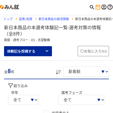
トップ
証券/投資
新日本商品の就活情報
新日本商品の本選考体験記
新日本商品の本選考体験記一覧-選考対策の情報
（全8件）
面接・選考フロー・ES・志望動機
お気に入り
(
92
)
体験記を投稿する
8
全
件
絞り込み
卒年
選考フェーズ
内定者のみ