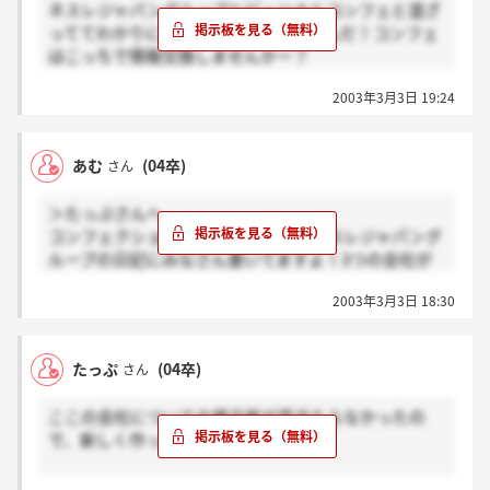
ネスレジャパングループとピュリナとコンフェと混ざ
っててわかりにくいなーって思ってたんだ！コンフェ
はこっちで情報交換しませんかー？
私も2月28日に試験受けました。合格の人は3月14日に
2003年3月3日 19:24
GDとSPIって言ってたからそでまでに連絡くるんじゃ
ないですかねー。
あむ
(04卒)
さん
＞たっぷさんへ
コンフェクショナリーについては、ネスレジャパング
ループの日記にみなさん書いてますよ！3つの会社が
ごちゃまぜになってますが…
2003年3月3日 18:30
採用数が一桁だと、ほんと宝くじみたいですよね～で
も宝くじにも当たる人は当たるんです。前向きに頑張
ってくださいね☆
たっぷ
(04卒)
さん
ここの会社についての掲示板が見当たらなかったの
で、新しく作っちゃいますね。
2月28日の説明会&筆記試験に参加された方いらっしゃ