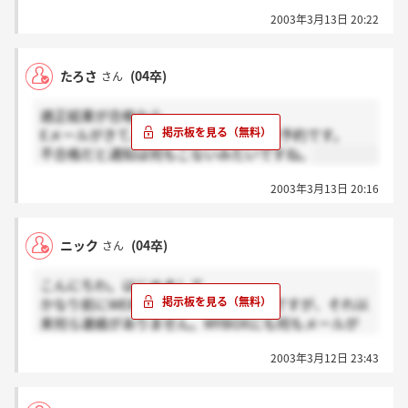
した。
2003年3月13日 20:22
次回のセミナーまだあるそうです（確か28日かな）
たろさ
(04卒)
さん
適正結果が合格なら
Eメールがきて、そのリンクから説明会予約です。
不合格だと通知は何もこないみたいですね。
2003年3月13日 20:16
ニック
(04卒)
さん
こんにちわ。はじめまして。
かなり前にWEBで適性検査を受けたんですが、それ以
来何ら連絡がありません。MYBOXにも何もメールが
来ません・・・。
2003年3月12日 23:43
みなさんはどこからセミナー・選考の予約をしてるん
ですか？？