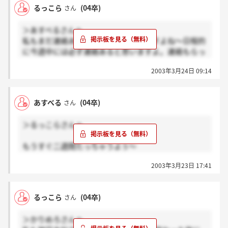
るっこら
(04卒)
さん
＞あすべるさんへ
私もまだ連絡ありません。気になりますよね～日程的
に今週中には必ず連絡あると思いますよ。連絡もらっ
たら必ず書き込みますね。
2003年3月24日 09:14
あすべる
(04卒)
さん
＞るっこらさんへ
もうすぐ二週間たっちゃうよぅ～
すでに4日の一次面接の案内&lt;GDの合格連絡）いた
2003年3月23日 17:41
だいた方います？？？？？
るっこら
(04卒)
さん
＞かりめろさんへ