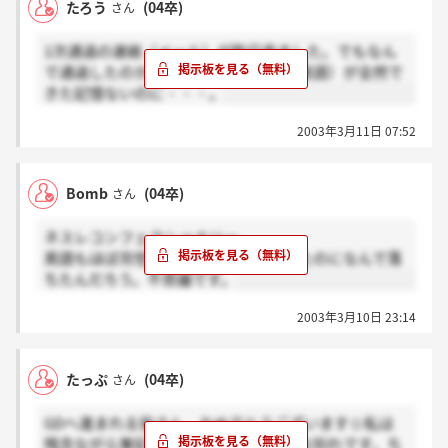
たろう
(04卒)
さん
1次通過の連絡（メール）が昨日来ました。でもなん
で通過したのか疑問です。筆記（特に英語）が全然で
きた記憶ないのに・・・。
2003年3月11日 07:52
Bomb
(04卒)
さん
ネスレコンフェクショナリー
英語もほぼ完璧にできたし筆記もできたのになんで落
ちたんだろう。不思議です。
2003年3月10日 23:14
たっぷ
(04卒)
さん
GDへ進まれる皆さん、おめでとうございます☆私は
残念ながら筆記を突破できず、ここでお別れです。ち