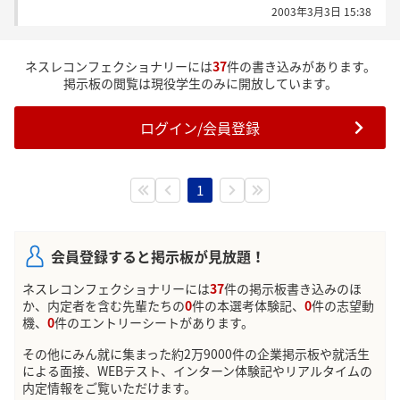
2003年3月3日 15:38
います？結果とかっていつくるんでしょう？何かご存
知の方、私のように何も知らない方、ちょっとグチ聞
いてよって方、何でも良いので何かあったらカキコお
ネスレコンフェクショナリーには
37
件の書き込みがあります。
願いします。ちなみに私のグチは、「そんな採用数じ
掲示板の閲覧は現役学生のみに開放しています。
ゃ宝くじみたいじゃん」ってことです。
ログイン/会員登録
1
会員登録すると掲示板が見放題！
ネスレコンフェクショナリーには
37
件の掲示板書き込みのほ
か、内定者を含む先輩たちの
0
件の本選考体験記、
0
件の志望動
機、
0
件のエントリーシートがあります。
その他にみん就に集まった約2万9000件の企業掲示板や就活生
による面接、WEBテスト、インターン体験記やリアルタイムの
内定情報をご覧いただけます。