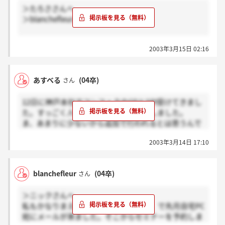
＞たろささんへ
＞blanchefleurさんへ
分かりました・・。
2003年3月15日 02:16
どうもですっ！
あすべる
(04卒)
さん
12日に神戸本社でコンフェクのGDとSPI受けてきまし
た。すっごく人数絞られててびっくりしました。
ま、あまりに少ないから追加で行われるとは思うんで
すが・・・
2003年3月14日 17:10
とにかく楽しかったです。そしてやっぱりいい雰囲気
の企業だと思いました。絶対面接まで行きたいです。
あ～連絡いつくるんやろー？
blanchefleur
(04卒)
さん
ぼくと同じ選考段階で、次の面接の連絡きたひと、是
非教えてくださいね。音沙汰なしじゃ待ちきれないし
＞ニックさんへ
あきらめきれない！！
私もかなりまえにWEBの適性をやって、で先月自宅PC
宛にメールが来ました。そこからセミナーを予約しま