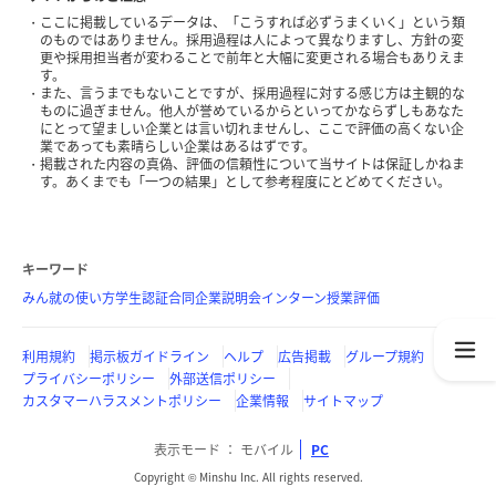
ここに掲載しているデータは、「こうすれば必ずうまくいく」という類
のものではありません。採用過程は人によって異なりますし、方針の変
更や採用担当者が変わることで前年と大幅に変更される場合もありえま
す。
また、言うまでもないことですが、採用過程に対する感じ方は主観的な
ものに過ぎません。他人が誉めているからといってかならずしもあなた
にとって望ましい企業とは言い切れませんし、ここで評価の高くない企
業であっても素晴らしい企業はあるはずです。
掲載された内容の真偽、評価の信頼性について当サイトは保証しかねま
す。あくまでも「一つの結果」として参考程度にとどめてください。
キーワード
みん就の使い方
学生認証
合同企業説明会
インターン
授業評価
利用規約
掲示板ガイドライン
ヘルプ
広告掲載
グループ規約
プライバシーポリシー
外部送信ポリシー
カスタマーハラスメントポリシー
企業情報
サイトマップ
表示モード
モバイル
PC
Copyright © Minshu Inc. All rights reserved.