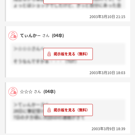
ょっとはショックでしたけど、きっと自分にあった会
社ではなかったということでしょうから、くよくよせ
2003年3月10日 21:15
ずに次に行きますね。みんなが自分にぴったり合った
会社へ入れるようにがんばりましょ♪
てぃんか－
(04卒)
さん
＞☆☆☆さんへ
そうなんですかぁ・・・（ToT）
まぁ・・あの出来なら仕方が無い。
2003年3月10日 18:03
それにしても4グループとかいって少ない！！
☆☆☆さんは、進まれているんですね！！
頑張ってください！！
☆☆☆
(04卒)
さん
＞てぃんかーさん
28日に筆記受けましたが
7日の夕方頃に次回GDの連絡がきて
申し込みましたよ。
2003年3月9日 18:39
GDは4グループしかなかったので