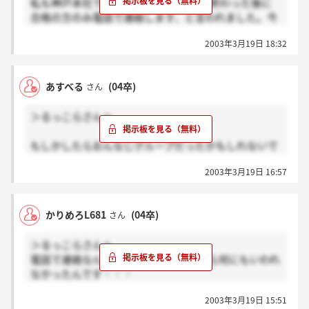
私も神戸本社で受けました。確か、GD終わった後に
合格の方のみ電話で連絡します、と言われました。今
日もGD&SPIがあったのなら、おっしゃる通り、もう
2003年3月19日 18:32
少し選考に時間がかかるかもしれないですね。情報あ
りがとうございます！
＞あすべるさんへ
あすべる
(04卒)
さん
同じグループだったかもしれないですね。前向きに結
果待ちましょう！
＞るっこらさんへ
4日にお2人にお会いできることを願っています！！
もしかしたらおんなじグループだったかもしれないで
すね！？
2003年3月19日 16:57
ほんと、結果が気になりますよね。
あぁ不安。
願わくばお互い面接の場でお会いできることを・・・
かりめろL681
(04卒)
さん
＞るっこらさんへ
電話で連絡なんですか？GD終わってから何にもいわれ
なかったんです・・・
るっこらさんは関東で受けられたのですか？関西でも
2003年3月19日 15:51
次の面接は4月4日なのですが、そのための選考GDと