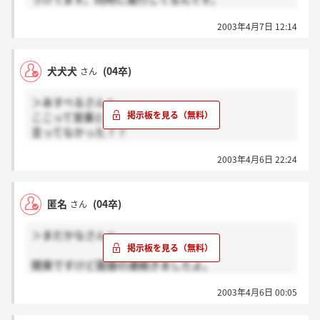
僕はネスレジャパングループにすごく惹かれてるん
2003年4月7日 12:14
で、本体でもグループでも、とにかく働ければいいで
す。
ただ、やっぱり本体の方が待遇もよく、仕事の可能性
犬犬犬
(04卒)
さん
もある、とおっしゃっていました・・・
＞あすべるさんへ
ここって営業とるって
言ってなかった？？
本体はうけてるのですか？
2003年4月6日 22:24
匿名
(04卒)
さん
＞まだかなさんへ
関東ですけど面接の連絡きましたよ。
3日前くらいに。
2003年4月6日 00:05
ちなみに僕は…
3月14日にGD&筆記をうけました。