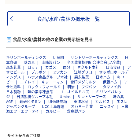
食品/水産/農林の掲示板一覧
食品/水産/農林の他の企業の掲示板を見る
キリンホールディングス
伊藤園
サントリーホールディングス
日
本食研
味の素
山崎製パン
全国農業協同組合連合会[JA全農]
森永乳業
ロッテ
カゴメ
国分
ヤクルト本社
日清食品
ア
サヒビール
ブルボン
ミツカン
江崎グリコ
サッポロホールデ
ィングス
ハウス食品グループ本社
森永製菓
日本ハム
キユー
ピー
ニチレイ
キッコーマン
雪印メグミルク
伊藤ハム
ア
サヒ飲料
ロック・フィールド
明治
フジパン
タマノイ酢
日本製粉
味の素冷凍食品
Ｊ－オイルミルズ
キリンビバレッ
ジ
日清製粉グループ本社
Umios
サントリーフーズ
味の素
AGF
理研ビタミン
UHA味覚糖
東洋水産
カルピス
ネスレ
ジャパングループ
UCC上島珈琲
オハヨー乳業
ニッスイ
三栄
源エフ・エフ・アイ
カルビー
敷島製パン
サイトからのご注意