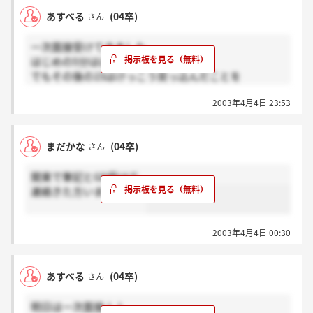
あすべる
(04卒)
さん
一次面接受けてきました。
はじめの5分はほんと雑談。
でもその後の15はけっこう突っ込んだことを
聞かれました。
2003年4月4日 23:53
僕が印象に残っているのは
面接官の方（人事部長？）のニッカとゆー笑顔。
なんかすごく魅力的で、こんなオジサンにありたいよ
まだかな
(04卒)
さん
なぁ～
なんて真剣に思いました。
関東で筆記とGD受けて
面接を受けながらも社員の方の魅力に引き込まれまし
連絡きた方いますか？？
た。
しかも最後に「君には営業よりも企画のほうが向いて
るね。ネスレ本体で活躍できれば、それが君にとって
2003年4月4日 00:30
一番ふさわしいと思うよ」なんて言葉まで頂きまし
た。ものすごくありがたかったです。
あすべる
(04卒)
さん
明日は一次面接！！