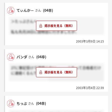
かなり人数絞られたんだろうな～と思いました。
説明会で人事の方も筆記でかなり絞りますって
てぃんか－
(04卒)
さん
おっしゃってましたしね。
＞たっぷさんへ
私も先月28日に説明会に行きましたが、
未だ何も連絡なしです。
2003年3月9日 14:15
これはもう落ちたってことなのかなーー？？
ちなみに後ろのほうに座っていたので、あまり説明が
聞こえなく、いつどんな形で連絡がくるのかも
パンダ
(04卒)
さん
知りません。涙(ToT)
27に筆記受けて連絡こない．．．これって合格者だけ
に連絡くるんですか？
2003年3月4日 22:39
ちっぷ
(04卒)
さん