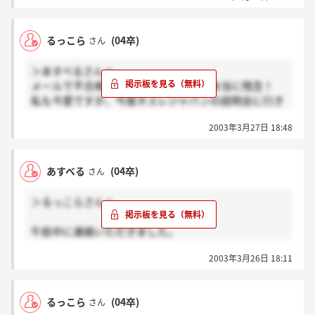
るっこら
(04卒)
さん
＞あすべるさんへ
メールで不合格の通知を受けました。本当に残念！
私も今更ですが、今度ネスレジャパンの説明会に行き
ます。同じネスレグループの中でも特にシビアって噂
2003年3月27日 18:48
はよく聞きます。でもがんばる！
あすべるさんも私の分まで頑張って下さい。君の内定
を願っています！
あすべる
(04卒)
さん
＞るっこらさんへ
午前中に連絡いただきました。
電車の中やったんですけど。
2003年3月26日 18:11
かけてくれたのはあの優しそうな人事の女性の方でし
た。
実は今日、ネスレジャパンのGDも受けてきたんですけ
るっこら
(04卒)
さん
ど（てか今カフェネスカフェから）