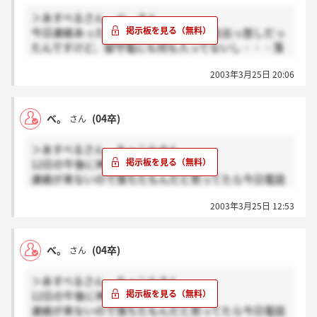
コンフェクのときよりずっとシビアな感じでしたよ。
＞あすべるさん、べ。さん
僕にはシャープすぎると言うか・・・
今日連絡あったんですか？朝から説明会出っ放しだっ
多分こっちはダメな気がしています・・・
たんですけど、留守電にも何も入ってないし・・・落
コンフェク、るっこらさんの分も頑張りますね！
ちたのかもしれません。合格された皆さん頑張ってく
2003年3月25日 20:06
ださいね！
べ。
(04卒)
さん
＞あすべるさん、るっこらさん
12日の午後に神戸でGD受けました。
連絡が来ないので落ちたもんだと思ってたら今日電話
で連絡が来ましたよ。
2003年3月25日 12:53
べ。
(04卒)
さん
＞あすべるさん、るっこらさん
12日の午後に神戸でGD受けました。
連絡が来ないので落ちたもんだと思ってたら今日電話