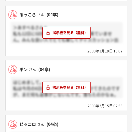
SPIを今日受けたので、もし関西の方なら今日の分と
あわせて選考されるのかもしれないし、もう少し時間
るっこら
(04卒)
さん
がかかるのかもしれませんが・・・情報としてお伝え
します。
＞あすべるさんへ
選考が進んでお会いできるといいですね。
私も12日にGD受けました。まだ連絡は来ていませ
ん。みんな良い人でとても楽しくディスカッション出
来たので、人事の方も選考するのが大変なんでしょ
2003年3月19日 13:07
う。
次の面接は確か、4月4日に行われるはずですよね？電
話で連絡があるとのことですので、どなたか連絡あっ
ボン
(04卒)
さん
たらぜひ教えて下さいね。
はじめまして。
私は今月の6日に説明会&筆記試験を受けてきたのです
が、まだ何も返事がこないんです。落ちたのかなぁ。
私と同じ日に試験を受けた方でGDの案内をいただい
2003年3月15日 02:33
た方っていらっしゃいます？
ピッコロ
(04卒)
さん