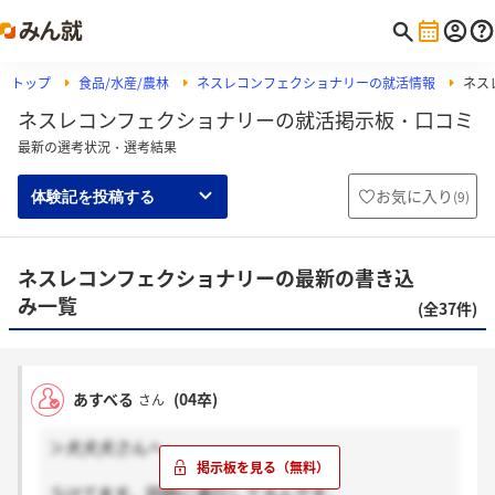
トップ
食品/水産/農林
ネスレコンフェクショナリーの就活情報
ネス
ネスレコンフェクショナリーの就活掲示板・口コミ
最新の選考状況・選考結果
お気に入り
(
9
)
体験記を投稿する
ネスレコンフェクショナリーの最新の書き込
み一覧
(全37件)
あすべる
(04卒)
さん
＞犬犬犬さんへ
うけてます。同時に進行してるんです。