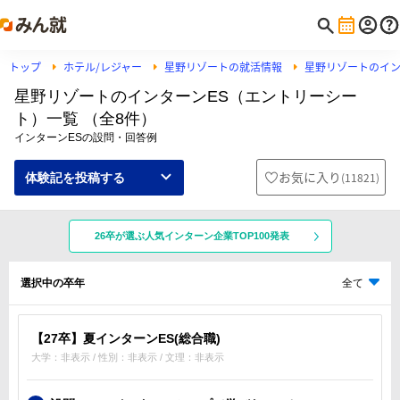
トップ
ホテル/レジャー
星野リゾートの就活情報
星野リゾートのイ
星野リゾートのインターンES（エントリーシー
ト）一覧 （全8件）
インターンESの設問・回答例
お気に入り
(
11821
)
体験記を投稿する
26卒が選ぶ人気インターン企業TOP100発表
選択中の卒年
全て
【27卒】夏インターンES(総合職)
大学：非表示 / 性別：非表示 / 文理：非表示