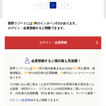
1
星野リゾートには
8
件のインターンESがあります。
ログイン・会員登録すると閲覧できます。
ログイン・会員登録
会員登録すると掲示板も見放題！
星野リゾートには
8103
件の掲示板書き込みのほか
368
件の選考・面
接体験記、
290
件の内定者の志望動機、
36
件のエントリーシートが
あります。
その他にみん就に集まった約2万9000件の企業掲示板や就活生によ
る面接、WEBテスト、リアルタイムの内定情報をご覧いただけま
す。内定者の志望動機、ESを参考に就活に挑もう。※パクり厳禁！
ログイン/会員登録
すると閲覧できます。