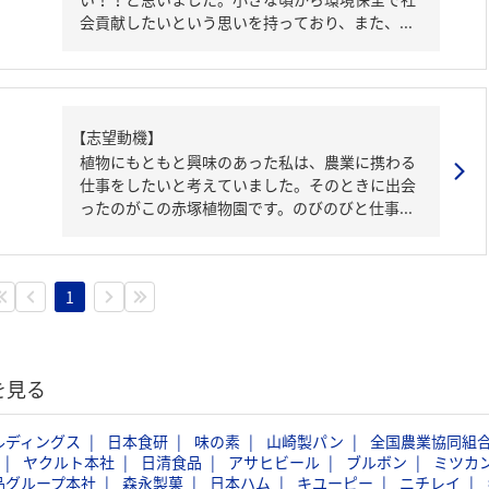
会貢献したいという思いを持っており、また、...
【志望動機】
植物にもともと興味のあった私は、農業に携わる
仕事をしたいと考えていました。そのときに出会
ったのがこの赤塚植物園です。のびのびと仕事...
1
を見る
ルディングス
日本食研
味の素
山崎製パン
全国農業協同組
ヤクルト本社
日清食品
アサヒビール
ブルボン
ミツカ
品グループ本社
森永製菓
日本ハム
キユーピー
ニチレイ