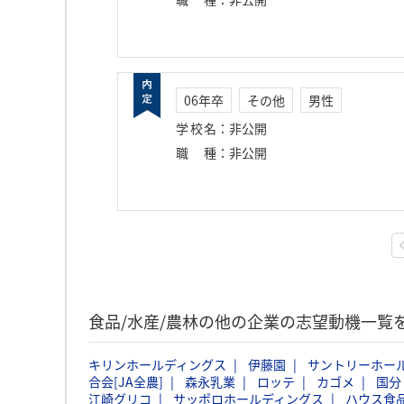
06年卒
その他
男性
学校名
：
非公開
職種
：
非公開
食品/水産/農林の他の企業の志望動機一覧
キリンホールディングス
伊藤園
サントリーホー
合会[JA全農]
森永乳業
ロッテ
カゴメ
国分
江崎グリコ
サッポロホールディングス
ハウス食