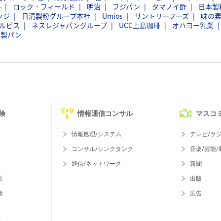
料
ロック・フィールド
明治
フジパン
タマノイ酢
日本製
ッジ
日清製粉グループ本社
Umios
サントリーフーズ
味の
ルピス
ネスレジャパングループ
UCC上島珈琲
オハヨー乳業
島製パン
険
情報通信コンサル
マスコ
情報処理/システム
テレビ/ラ
コンサル/シンクタンク
音楽/芸能/
通信/ネットワーク
新聞
社
出版
険
広告