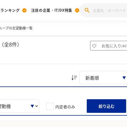
業ランキング
注目の企業・IT/DX特集
ループの志望動機一覧
注目の企業特集
みんなのIT業界新卒就職人気企業ランキング
みんな
[27卒] 本選考体験記投稿キャンペーン
28卒 注目企業特集
27卒 注目企業特集
みんなのDX企業就職ブランド調査
（全8件）
お気に入り
(
40
注目のIT・DX企業特集
28卒 IT・DX企業特集
27卒 IT・DX企業特集
28卒
みんなのIT業界新卒就職人気企業ランキング
みんな
企業研究
絞り込む
内定者のみ