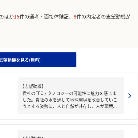
のほか
15
件の選考・面接体験記、
8
件の内定者の志望動機が
。
志望動機を見る(無料)
【志望動機】
貴社のFFCテクノロジーの可能性に魅力を感じま
した。貴社の水を通して地球環境を改善していこ
うとする姿勢に、人と自然が共存し、人が環境...