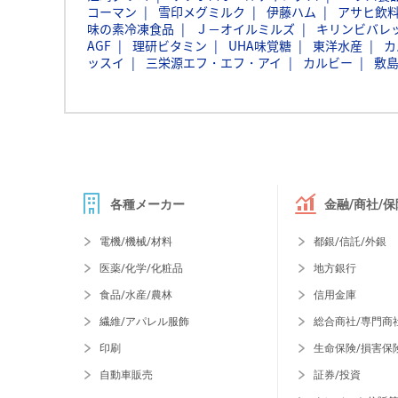
コーマン
雪印メグミルク
伊藤ハム
アサヒ飲
味の素冷凍食品
Ｊ－オイルミルズ
キリンビバレ
AGF
理研ビタミン
UHA味覚糖
東洋水産
カ
ッスイ
三栄源エフ・エフ・アイ
カルビー
敷
各種メーカー
金融/商社/保
電機/機械/材料
都銀/信託/外銀
医薬/化学/化粧品
地方銀行
食品/水産/農林
信用金庫
繊維/アパレル服飾
総合商社/専門商
印刷
生命保険/損害保
自動車販売
証券/投資