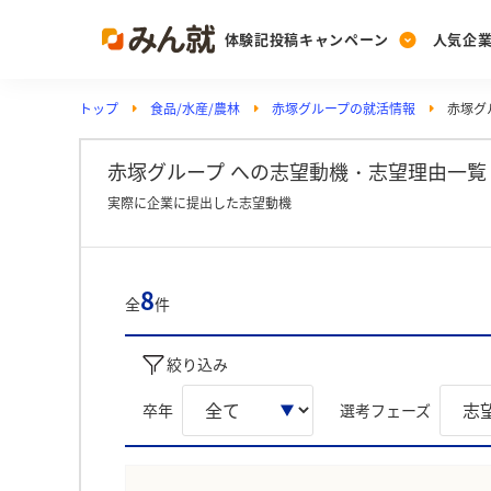
体験記投稿キャンペーン
人気企
トップ
食品/水産/農林
赤塚グループの就活情報
赤塚グ
Post
Ranking
PickUp
投稿する
ランキングを見る
注目の企業特集
赤塚グループ への志望動機・志望理由一覧
実際に企業に提出した志望動機
Vote
投票する
8
全
件
動画で知ろう！業界・
絞り込み
卒年
選考フェーズ