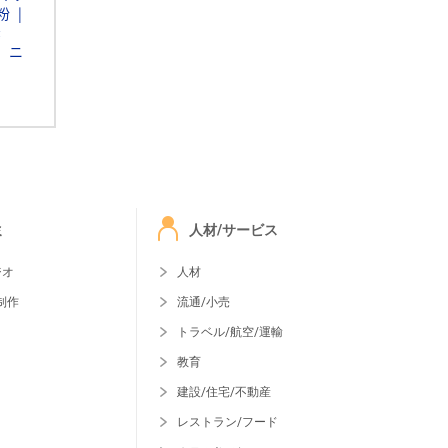
粉
素
ニ
ミ
人材/サービス
ジオ
人材
制作
流通/小売
トラベル/航空/運輸
教育
建設/住宅/不動産
レストラン/フード