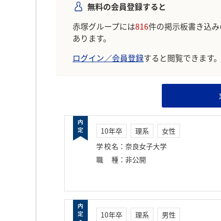
無料の会員登録すると
赤塚グループには
816
件の掲示板書き込み
あります。
ログイン／会員登録
すると閲覧できます
10年卒
理系
女性
学校名
：
奈良女子大学
職種
：
非公開
10年卒
理系
男性