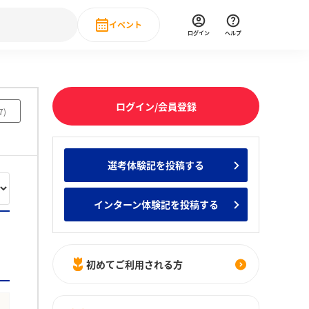
イベント
ログイン
ヘルプ
Event
の新卒就職人気企業ランキング
みんなのインターン人気企業ランキン
直近のイベント一覧
ログイン/会員登録
7
)
もっと見る
 IT・DX現場社員インタビュー
選考体験記を投稿する
の新卒就職人気企業ランキング
みんなのインターン人気企業ランキン
インターン体験記を投稿する
初めてご利用される方