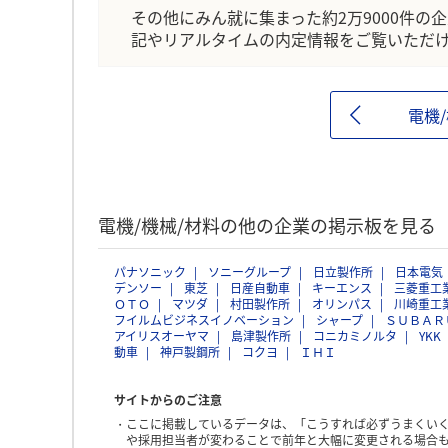
その他にみん就に集まった約2万9000件の
記やリアルタイムの内定情報をご覧いただ
電機
電機/機械/材料の他の企業の掲示板を見る
パナソニック
ソニーグループ
日立製作所
日本電気
デンソー
東芝
日産自動車
キーエンス
三菱重工
ＯＴＯ
マツダ
村田製作所
オリンパス
川崎重工
フイルムビジネスイノベーション
シャープ
ＳＵＢＡＲ
アイリスオーヤマ
島津製作所
コニカミノルタ
YKK
動車
神戸製鋼所
コクヨ
ＩＨＩ
サイトからのご注意
ここに掲載しているデータは、「こうすれば必ずうまくい
や採用担当者が変わることで前年と大幅に変更される場合