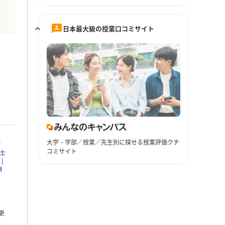
日本最大級の授業口コミサイト
大学・学部／授業／先生別に探せる授業評価クチ
Ｔ
コミサイト
士
自
更