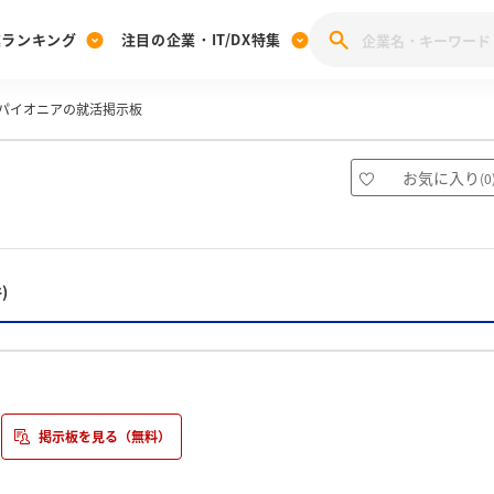
業ランキング
注目の企業・IT/DX特集
パイオニアの就活掲示板
注目の企業特集
みんなのIT業界新卒就職人気企業ランキング
みんな
[27卒] 本選考体験記投稿キャンペーン
28卒 注目企業特集
27卒 注目企業特集
みんなのDX企業就職ブランド調査
お気に入り
(
0
注目のIT・DX企業特集
28卒 IT・DX企業特集
27卒 IT・DX企業特集
28卒
みんなのIT業界新卒就職人気企業ランキング
みんな
)
企業研究