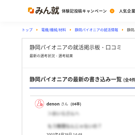
体験記投稿キャンペーン
人気企
トップ
電機/機械/材料
静岡パイオニアの就活情報
静岡
Post
Ranking
PickUp
投稿する
ランキングを見る
注目の企業特集
静岡パイオニアの就活掲示板・口コミ
最新の選考状況・選考結果
Vote
静岡パイオニアの最新の書き込み一覧
投票する
(全4件
動画で知ろう！業界・
denon
さん
(04卒)
＞おいらさんへ
もう無理なんじゃないの？
わからんけ
2003年4月29日 14:48