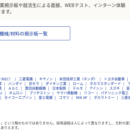
企業掲示板や就活生による面接、WEBテスト、インターン体験
けます。
/機械/材料の掲示板一覧
（NEC）
三菱電機
キヤノン
本田技研工業（ホンダ）
トヨタ自動車
業
バンダイ
京セラ
ダイキン工業
ローム
タカラスタンダード
業
ＡＧＣ
豊田自動織機
日本製鉄
テルモ
アイシン
スズキ
富
Ｕ
オムロン
ブリヂストン
ヤマハ発動機
リコー
パナソニック電工
セイコーエプソン
富士電機
コマツ
YKK AP
タカラトミー
三菱
く」という類のものではありません。採用過程は人によって異なりますし、方針の変
もありえます。