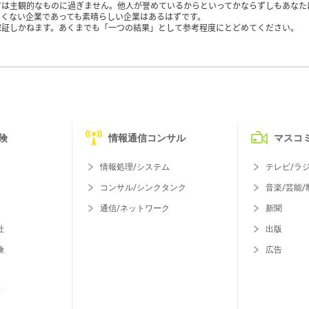
方は主観的なものに過ぎません。他人が誉めているからといってかならずしもあなた
くない企業であっても素晴らしい企業はあるはずです。
保証しかねます。あくまでも「一つの結果」として参考程度にとどめてください。
険
情報通信コンサル
マスコ
情報処理/システム
テレビ/ラ
コンサル/シンクタンク
音楽/芸能/
通信/ネットワーク
新聞
社
出版
険
広告
等