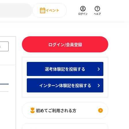
イベント
ログイン
ヘルプ
Event
の新卒就職人気企業ランキング
みんなのインターン人気企業ランキン
直近のイベント一覧
ログイン/会員登録
)
もっと見る
 IT・DX現場社員インタビュー
選考体験記を投稿する
の新卒就職人気企業ランキング
みんなのインターン人気企業ランキン
インターン体験記を投稿する
初めてご利用される方