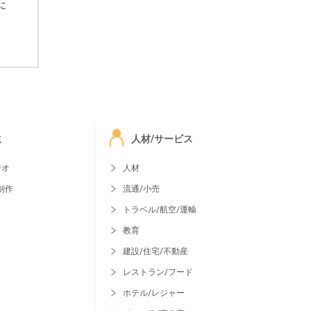
に
ミ
人材/サービス
ジオ
人材
制作
流通/小売
トラベル/航空/運輸
教育
建設/住宅/不動産
レストラン/フード
ホテル/レジャー