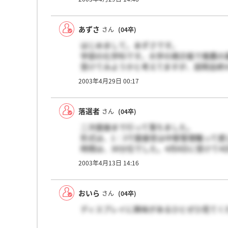
推薦なら大丈夫か
落選者さんへ
あずさ
さん
(04卒)
会社は即戦力を狙っているんかな。だとし
はじめまして。あずさです。
学んでいるだけだし。
学部の化学科です。大学の掲示板で推薦の
難しいよ。
受けてみようかと考えてますが、説明会終
どなたかどんな雰囲気の会社だったか教え
2003年4月29日 00:17
部だとやっぱり厳しいのかなー。
落選者
さん
(04卒)
二次面接まで行って落ちました。
形式は、1：3で面接官は中堅管理職って感
時間は、30分位でした。4月8日に受けて4
メールで落選が通知されました。
2003年4月13日 14:16
面接内容は、自己PR、志望理由、入社し
何がしたいか、何が出来るか。また、学校
おいら
さん
(04卒)
学部生って基礎的なことしか学んでないの
ディスプレイに興味があるひとぜひ見てく
このような質問をされたとき思います。
やはり、即戦力となりうる院生の方が会社