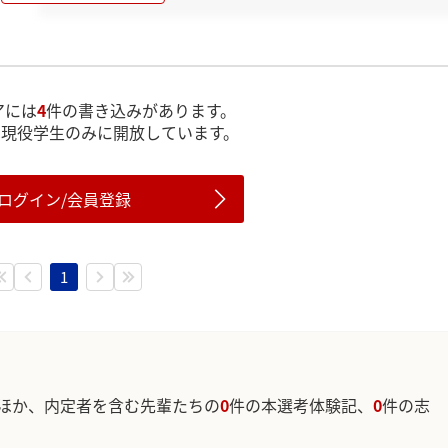
アには
4
件の書き込みがあります。
は現役学生のみに開放しています。
ログイン/会員登録
1
ほか、内定者を含む先輩たちの
0
件の本選考体験記、
0
件の志
。