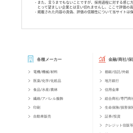
また、言うまでもないことですが、採用過程に対する感じ
とって望ましい企業とは言い切れませんし、ここで評価の高
掲載された内容の真偽、評価の信頼性について当サイトは
各種メーカー
金融/商社/保
電機/機械/材料
都銀/信託/外銀
医薬/化学/化粧品
地方銀行
食品/水産/農林
信用金庫
繊維/アパレル服飾
総合商社/専門商
印刷
生命保険/損害保
自動車販売
証券/投資
クレジット信販