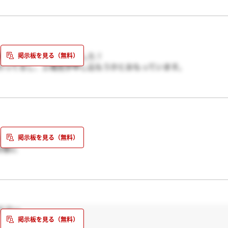
たら学部生は相当不利だよね。所詮大学の勉強なんて勉強の仕方を
募集があり、興味もちました！
わってるし、工場見学申し込もうかとおもっています。
てもらえませんか。落選者さんは、一般で受けたのですか?なんか
じの人。
日後に
たら具体的に
でわが社にとって有益となる何を学んできたかとか。
になぁって
ださい
にとっては