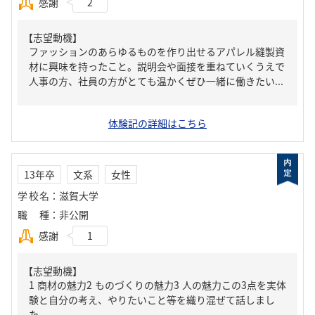
感謝
2
【志望動機】
ファッションのあらゆるものを作り出せるアパレル縫製資
材に興味を持ったこと。説明会や面接を重ねていくうえで
人事の方、社員の方がとても温かくぜひ一緒に働きたい...
体験記の詳細はこちら
13年卒
文系
女性
学校名
：
滋賀大学
職種
：
非公開
感謝
1
【志望動機】
1 商材の魅力2 ものづくりの魅力3 人の魅力この3点を実体
験と自分の考え、やりたいこと等を織り混ぜて話しまし
た。