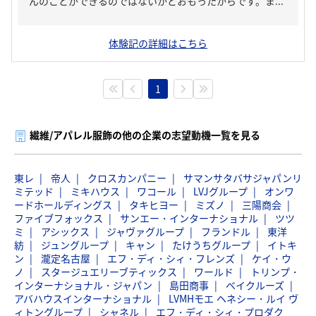
んのことができるのではないかとおもったからです。ま...
体験記の詳細はこちら
1
繊維/アパレル服飾の他の企業の志望動機一覧を見る
東レ
帝人
クロスカンパニー
サマンサタバサジャパンリ
ミテッド
ミキハウス
ワコール
LVJグループ
オンワ
ードホールディングス
タキヒヨー
ミズノ
三陽商会
ファイブフォックス
サンエー・インターナショナル
ツツ
ミ
アシックス
ジャヴァグループ
フランドル
東洋
紡
ジュングループ
キャン
たけうちグループ
イトキ
ン
瀧定名古屋
エフ・ディ・シィ・フレンズ
ケイ・ウ
ノ
スタージュエリーブティックス
ワールド
トリンプ・
インターナショナル・ジャパン
島田商事
ベイクルーズ
アバハウスインターナショナル
LVMHモエ ヘネシー・ルイ ヴ
ィトングループ
シャネル
エフ・ディ・シィ・プロダク