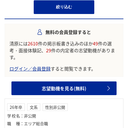
絞り込む
無料の会員登録すると
清原には
2610
件の掲示板書き込みのほか
49
件の選
考・面接体験記、
29
件の内定者の志望動機がありま
す。
ログイン／会員登録
すると閲覧できます。
志望動機を見る(無料)
26年卒
文系
性別非公開
学校名
：
非公開
職種
：
エリア総合職