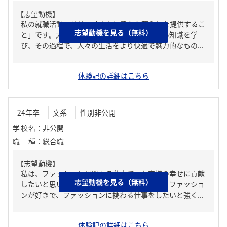
【志望動機】
私の就職活動の軸は、「人々に豊かな暮らしを提供するこ
志望動機を見る（無料）
と」です。大学では衣・食・住に関する幅広い知識を学
び、その過程で、人々の生活をより快適で魅力的なもの...
体験記の詳細はこちら
24年卒
文系
性別非公開
学校名
：
非公開
職種
：
総合職
【志望動機】
私は、ファッションに関わる仕事で、お客様の幸せに貢献
志望動機を見る（無料）
したいと思い、貴社を志望します。私は元々、ファッショ
ンが好きで、ファッションに携わる仕事をしたいと強く...
体験記の詳細はこちら