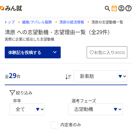
トップ
繊維/アパレル服飾
清原の就活情報
清原の志望動機一覧
清原 への志望動機・志望理由一覧（全29件）
実際に企業に提出した志望動機
お気に入り
(
4315
)
体験記を投稿する
29
全
件
絞り込み
卒年
選考フェーズ
内定者のみ