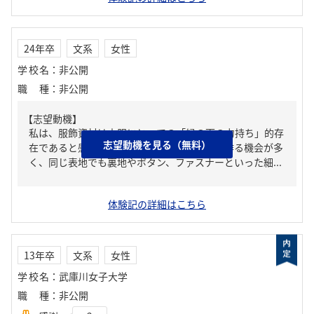
24年卒
文系
女性
学校名
：
非公開
職種
：
非公開
【志望動機】
私は、服飾資材は衣服にとっての「縁の下の力持ち」的存
志望動機を見る（無料）
在であると感じています。学校生活で衣服を作る機会が多
く、同じ表地でも裏地やボタン、ファスナーといった細...
体験記の詳細はこちら
13年卒
文系
女性
学校名
：
武庫川女子大学
職種
：
非公開