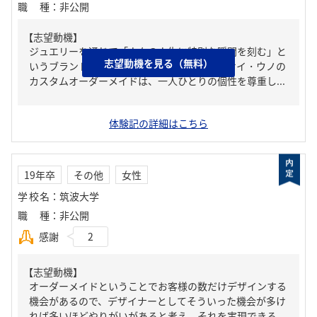
職種
：
非公開
【志望動機】
ジュエリーを通じて「人々の人生に特別な瞬間を刻む」と
志望動機を見る（無料）
いうブランド理念に強く共感したからです。ケイ・ウノの
カスタムオーダーメイドは、一人ひとりの個性を尊重し...
体験記の詳細はこちら
19年卒
その他
女性
学校名
：
筑波大学
職種
：
非公開
感謝
2
【志望動機】
オーダーメイドということでお客様の数だけデザインする
機会があるので、デザイナーとしてそういった機会が多け
れば多いほどやりがいがあると考え、それを実現できる...