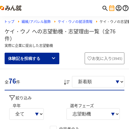
トップ
繊維/アパレル服飾
ケイ・ウノの就活情報
ケイ・ウノの志望
ケイ・ウノ への志望動機・志望理由一覧（全76
件）
実際に企業に提出した志望動機
お気に入り
(
3945
)
体験記を投稿する
76
全
件
絞り込み
卒年
選考フェーズ
内定者のみ