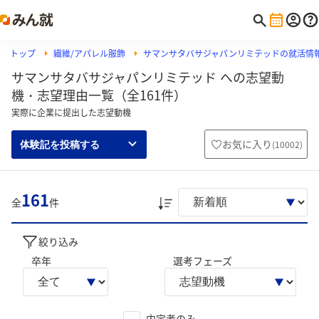
トップ
繊維/アパレル服飾
サマンサタバサジャパンリミテッドの就活情
サマンサタバサジャパンリミテッド への志望動
機・志望理由一覧（全161件）
実際に企業に提出した志望動機
お気に入り
(
10002
)
体験記を投稿する
161
全
件
絞り込み
卒年
選考フェーズ
内定者のみ