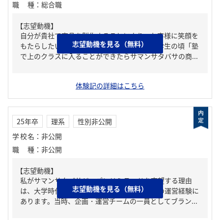
職種
：
総合職
【志望動機】
自分が貴社で商品を製作することにより、お客様に笑顔を
志望動機を見る（無料）
もたらしたいと考えているからです。私は小学生の頃「塾
で上のクラスに入ることができたらサマンサタバサの商...
体験記の詳細はこちら
25年卒
理系
性別非公開
学校名
：
非公開
職種
：
非公開
【志望動機】
私がサマンサタバサジャパンリミテッドを志望する理由
志望動機を見る（無料）
は、大学時代に行ったファッションイベントの運営経験に
あります。当時、企画・運営チームの一員としてブラン...