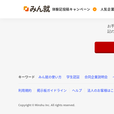
体験記投稿キャンペーン
人気企
お
Post
Ranking
PickUp
記
投稿する
ランキングを見る
注目の企業特集
Vote
投票する
動画で知ろう！業界・
キーワード
みん就の使い方
学生認証
合同企業説明会
利用規約
掲示板ガイドライン
ヘルプ
法人のお客様はこ
Copyright © Minshu Inc. All rights reserved.