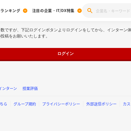
業ランキング
注目の企業・IT/DX特集
手数ですが、下記ログインボタンよりログインをしてから、インターン
注目の企業特集
みんなのIT業界新卒就職人気企業ランキング
みんな
の投稿をお願いいたします。
[27卒] 本選考体験記投稿キャンペーン
28卒 注目企業特集
27卒 注目企業特集
みんなのDX企業就職ブランド調査
注目のIT・DX企業特集
ログイン
28卒 IT・DX企業特集
27卒 IT・DX企業特集
28卒
みんなのIT業界新卒就職人気企業ランキング
みんな
企業研究
インターン
授業評価
ちら
グループ規約
プライバシーポリシー
外部送信ポリシー
カス