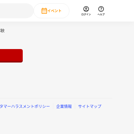
イベント
ログイン
ヘルプ
Event
体験
の新卒就職人気企業ランキング
みんなのインターン人気企業ランキン
直近のイベント一覧
もっと見る
 IT・DX現場社員インタビュー
の新卒就職人気企業ランキング
みんなのインターン人気企業ランキン
タマーハラスメントポリシー
企業情報
サイトマップ