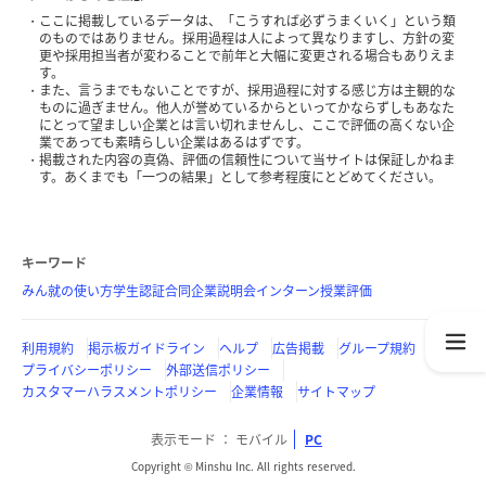
ここに掲載しているデータは、「こうすれば必ずうまくいく」という類
のものではありません。採用過程は人によって異なりますし、方針の変
更や採用担当者が変わることで前年と大幅に変更される場合もありえま
す。
また、言うまでもないことですが、採用過程に対する感じ方は主観的な
ものに過ぎません。他人が誉めているからといってかならずしもあなた
にとって望ましい企業とは言い切れませんし、ここで評価の高くない企
業であっても素晴らしい企業はあるはずです。
掲載された内容の真偽、評価の信頼性について当サイトは保証しかねま
す。あくまでも「一つの結果」として参考程度にとどめてください。
キーワード
みん就の使い方
学生認証
合同企業説明会
インターン
授業評価
利用規約
掲示板ガイドライン
ヘルプ
広告掲載
グループ規約
プライバシーポリシー
外部送信ポリシー
カスタマーハラスメントポリシー
企業情報
サイトマップ
表示モード
モバイル
PC
Copyright © Minshu Inc. All rights reserved.