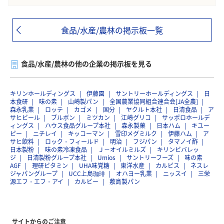
食品/水産/農林の掲示板一覧
食品/水産/農林の他の企業の掲示板を見る
キリンホールディングス
伊藤園
サントリーホールディングス
日
本食研
味の素
山崎製パン
全国農業協同組合連合会[JA全農]
森永乳業
ロッテ
カゴメ
国分
ヤクルト本社
日清食品
ア
サヒビール
ブルボン
ミツカン
江崎グリコ
サッポロホールデ
ィングス
ハウス食品グループ本社
森永製菓
日本ハム
キユー
ピー
ニチレイ
キッコーマン
雪印メグミルク
伊藤ハム
ア
サヒ飲料
ロック・フィールド
明治
フジパン
タマノイ酢
日本製粉
味の素冷凍食品
Ｊ－オイルミルズ
キリンビバレッ
ジ
日清製粉グループ本社
Umios
サントリーフーズ
味の素
AGF
理研ビタミン
UHA味覚糖
東洋水産
カルピス
ネスレ
ジャパングループ
UCC上島珈琲
オハヨー乳業
ニッスイ
三栄
源エフ・エフ・アイ
カルビー
敷島製パン
サイトからのご注意