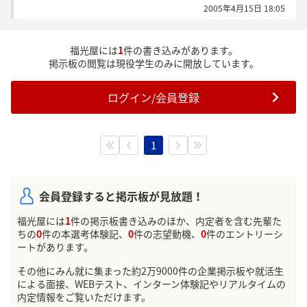
2005年4月15日 18:05
福光屋には
1
件の書き込みがあります。
掲示板の閲覧は現役学生のみに開放しています。
ログイン/会員登録
1
会員登録すると掲示板が見放題！
福光屋には
1
件の掲示板書き込みのほか、内定者を含む先輩た
ちの
0
件の本選考体験記、
0
件の志望動機、
0
件のエントリーシ
ートがあります。
その他にみん就に集まった約2万9000件の企業掲示板や就活生
による面接、WEBテスト、インターン体験記やリアルタイムの
内定情報をご覧いただけます。