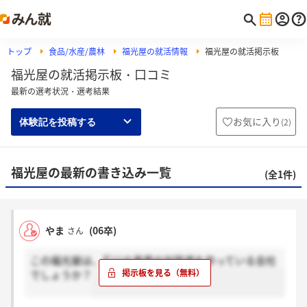
トップ
食品/水産/農林
福光屋の就活情報
福光屋の就活掲示板
福光屋の就活掲示板・口コミ
最新の選考状況・選考結果
お気に入り
(
2
)
体験記を投稿する
福光屋の最新の書き込み一覧
(全1件)
やま
(06卒)
さん
この福光屋は、石川の黒帯や加賀鳶を作っている会社
でしょうか？