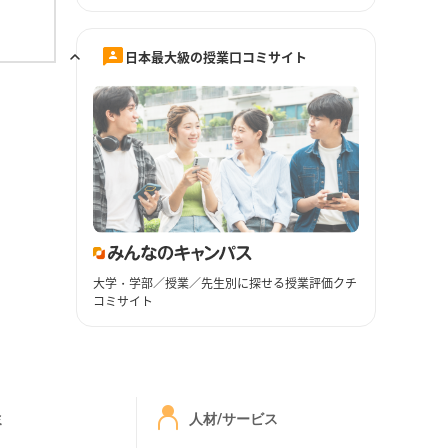
日本最大級の授業口コミサイト
大学・学部／授業／先生別に探せる授業評価クチ
コミサイト
ミ
人材/サービス