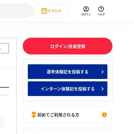
イベント
ログイン
ヘルプ
Event
の新卒就職人気企業ランキング
みんなのインターン人気企業ランキン
直近のイベント一覧
ログイン/会員登録
)
もっと見る
 IT・DX現場社員インタビュー
選考体験記を投稿する
の新卒就職人気企業ランキング
みんなのインターン人気企業ランキン
インターン体験記を投稿する
初めてご利用される方