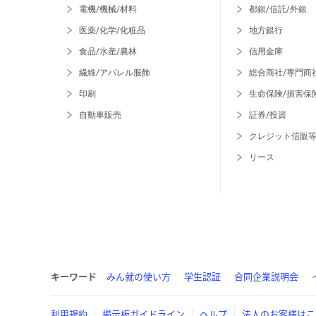
電機/機械/材料
都銀/信託/外銀
医薬/化学/化粧品
地方銀行
食品/水産/農林
信用金庫
繊維/アパレル服飾
総合商社/専門商
印刷
生命保険/損害保
自動車販売
証券/投資
クレジット信販
リース
キーワード
みん就の使い方
学生認証
合同企業説明会
利用規約
掲示板ガイドライン
ヘルプ
法人のお客様はこ