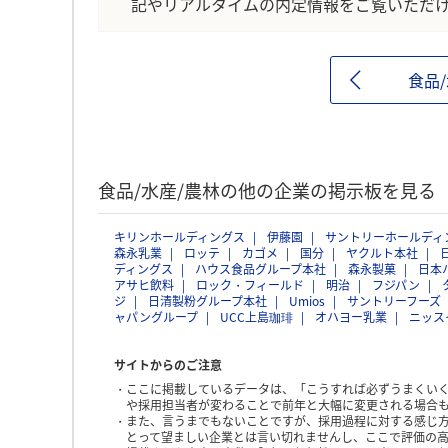
記やリアルタイムの内定情報をご覧いただ
食品
食品/水産/農林の他の企業の掲示板を見る
キリンホールディングス
伊藤園
サントリーホールディ
森永乳業
ロッテ
カゴメ
国分
ヤクルト本社
ディングス
ハウス食品グループ本社
森永製菓
日本
アサヒ飲料
ロック・フィールド
明治
フジパン
ジ
日清製粉グループ本社
Umios
サントリーフーズ
ャパングループ
UCC上島珈琲
オハヨー乳業
ニッス
サイトからのご注意
ここに掲載しているデータは、「こうすれば必ずうまくい
や採用担当者が変わることで前年と大幅に変更される場合
また、言うまでもないことですが、採用過程に対する感じ
とって望ましい企業とは言い切れませんし、ここで評価の高