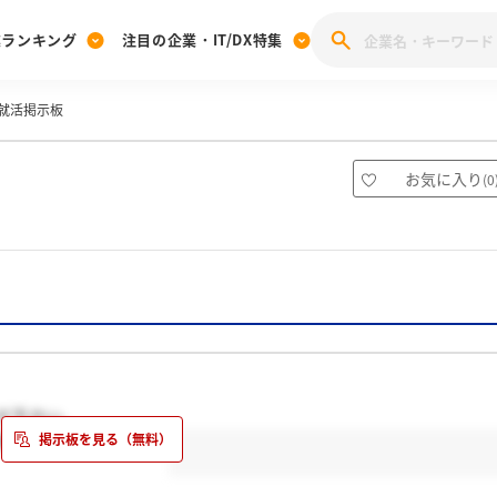
業ランキング
注目の企業・IT/DX特集
就活掲示板
注目の企業特集
みんなのIT業界新卒就職人気企業ランキング
みんな
[27卒] 本選考体験記投稿キャンペーン
28卒 注目企業特集
27卒 注目企業特集
みんなのDX企業就職ブランド調査
お気に入り
(
0
注目のIT・DX企業特集
28卒 IT・DX企業特集
27卒 IT・DX企業特集
28卒
みんなのIT業界新卒就職人気企業ランキング
みんな
企業研究
テ下さい。
是非、再建して下さい。