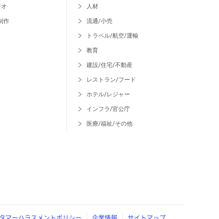
ジオ
人材
制作
流通/小売
トラベル/航空/運輸
教育
建設/住宅/不動産
レストラン/フード
ホテル/レジャー
インフラ/官公庁
医療/福祉/その他
タマーハラスメントポリシー
企業情報
サイトマップ