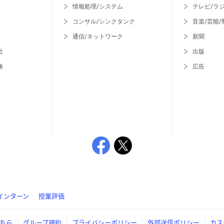
情報処理/システム
テレビ/ラ
コンサル/シンクタンク
音楽/芸能/
通信/ネットワーク
新聞
社
出版
険
広告
等
インターン
授業評価
ちら
グループ規約
プライバシーポリシー
外部送信ポリシー
カス