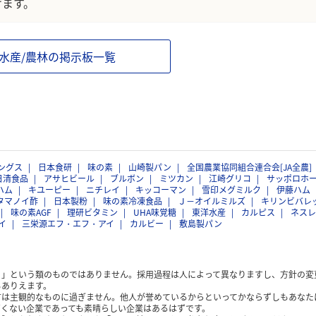
けます。
/水産/農林の掲示板一覧
ングス
日本食研
味の素
山崎製パン
全国農業協同組合連合会[JA全農]
日清食品
アサヒビール
ブルボン
ミツカン
江崎グリコ
サッポロホ
ハム
キユーピー
ニチレイ
キッコーマン
雪印メグミルク
伊藤ハム
タマノイ酢
日本製粉
味の素冷凍食品
Ｊ－オイルミルズ
キリンビバレ
味の素AGF
理研ビタミン
UHA味覚糖
東洋水産
カルピス
ネスレ
イ
三栄源エフ・エフ・アイ
カルビー
敷島製パン
く」という類のものではありません。採用過程は人によって異なりますし、方針の変
もありえます。
方は主観的なものに過ぎません。他人が誉めているからといってかならずしもあなた
くない企業であっても素晴らしい企業はあるはずです。