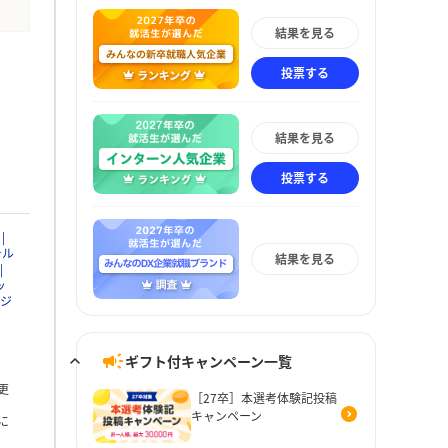
結果を見る
投票する
結果を見る
投票する
ール
結果を見る
ッ
ジ
ギフト付キャンペーン一覧
更
［27卒］本選考体験記投稿
キャンペーン
に