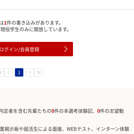
は
1
件の書き込みがあります。
は現役学生のみに開放しています。
ログイン/会員登録
1
内定者を含む先輩たちの
0
件の本選考体験記、
0
件の志望動
企業掲示板や就活生による面接、WEBテスト、インターン体験