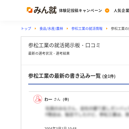
体験記投稿キャンペーン
人気企
トップ
食品/水産/農林
参松工業の就活情報
参松工業の
Post
Ranking
PickUp
投稿する
ランキングを見る
注目の企業特集
参松工業の就活掲示板・口コミ
最新の選考状況・選考結果
Vote
参松工業の最新の書き込み一覧
投票する
(全1件)
動画で知ろう！業界・
わー
さん
(卒)
社員のみなさん、会社の建て直しガンバッ
F商会は、駄目でしたけど、参松工業は、
2004年3月1日 10:48