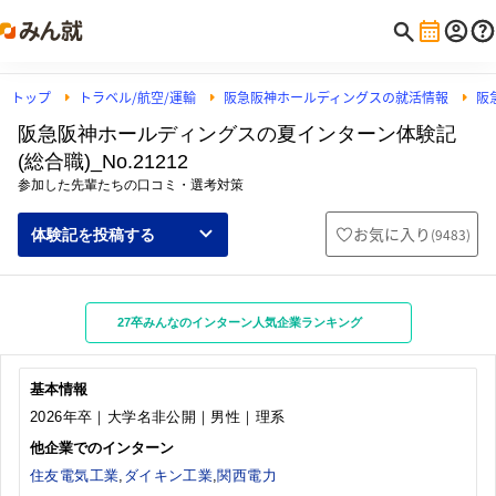
トップ
トラベル/航空/運輸
阪急阪神ホールディングスの就活情報
阪
阪急阪神ホールディングスの夏インターン体験記
(総合職)_No.21212
参加した先輩たちの口コミ・選考対策
お気に入り
(
9483
)
体験記を投稿する
27卒みんなのインターン人気企業ランキング
基本情報
2026年卒｜大学名非公開｜男性｜理系
他企業でのインターン
住友電気工業
,
ダイキン工業
,
関西電力