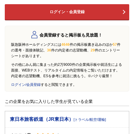
ログイン・会員登録
会員登録すると掲示板も見放題！
阪急阪神ホールディングスには
4646
件の掲示板書き込みのほか
57
件
の選考・面接体験記、
36
件の内定者の志望動機、
29
件のエントリー
シートがあります。
その他にみん就に集まった約2万9000件の企業掲示板や就活生による
面接、WEBテスト、リアルタイムの内定情報をご覧いただけます。
内定者の志望動機、ESを参考に就活に挑もう。※パクり厳禁！
ログイン/会員登録
すると閲覧できます。
この企業をお気に入りした学生が見ている企業
東日本旅客鉄道（JR東日本）
[トラベル/航空/運輸]