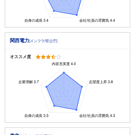
関西電力
[インフラ/官公庁]
オススメ度