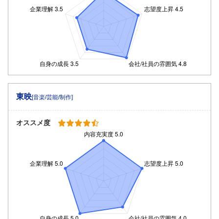
東映
[音楽/芸能/制作]
オススメ度