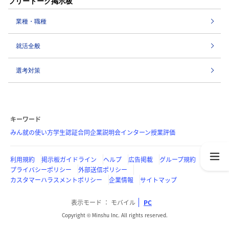
フリートーク掲示板
業種・職種
就活全般
選考対策
キーワード
みん就の使い方
学生認証
合同企業説明会
インターン
授業評価
利用規約
掲示板ガイドライン
ヘルプ
広告掲載
グループ規約
プライバシーポリシー
外部送信ポリシー
カスタマーハラスメントポリシー
企業情報
サイトマップ
表示モード
モバイル
PC
Copyright © Minshu Inc. All rights reserved.