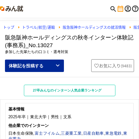
トップ
トラベル/航空/運輸
阪急阪神ホールディングスの就活情報
阪
阪急阪神ホールディングスの秋冬インターン体験記
(事務系)_No.13027
参加した先輩たちの口コミ・選考対策
お気に入り
(
9483
)
体験記を投稿する
27卒みんなのインターン人気企業ランキング
基本情報
2025年卒｜東北大学｜男性｜文系
他企業でのインターン
日本生命保険,
富士フイルム
,
三菱重工業
,
日産自動車
,
東急電鉄
,
東
北電力