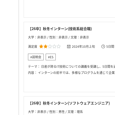
【26卒】秋冬インターン(技術系総合職)
大学：非表示 / 性別：非表示 / 文理：非表示
満足度
2024年10月上旬
5日間
#説明会
#ES
テーマ：
日産が誇るIT技術についての講義を受講し、5日間を
内容：
インターンの前半では、多様なプログラムを通じて企業の技術や業務を体験しました。講義や座談会では業界の最新動向や日産の事業戦略について学び、役員会議の見学を通じて経営層の意思決定プロセスを知ることができました。また、開発現場の見学や自動運転技術を搭
【26卒】秋冬インターン(ソフトウェアエンジニア)
大学：非表示 / 性別：男性 / 文理：理系