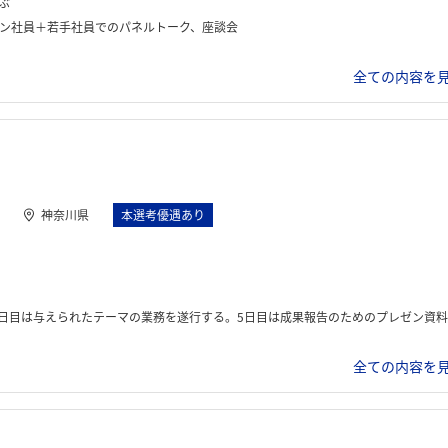
ぶ
ン社員＋若手社員でのパネルトーク、座談会
全ての内容を見
神奈川県
本選考優遇あり
の業務を遂行する。5日目は成果報告のためのプレゼン資料を作成し、発表を行った。社員の方との座談会や交流もあった。
全ての内容を見