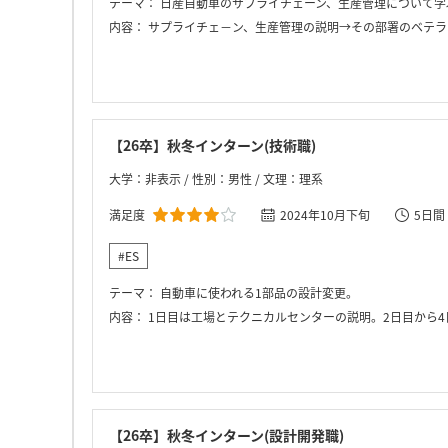
テーマ：
日産自動車のサプライチェーン、生産管理について学
内容：
サプライチェ－ン、生産管理の説明→その部署のベテラ
【26卒】秋冬インターン(技術職)
大学：非表示 / 性別：男性 / 文理：理系
満足度
2024年10月下旬
5日間
#ES
テーマ：
自動車に使われる1部品の設計変更。
内容：
1日目は工場とテクニカルセンターの説明。2日目から4日目は与えられたテーマ
【26卒】秋冬インターン(設計開発職)