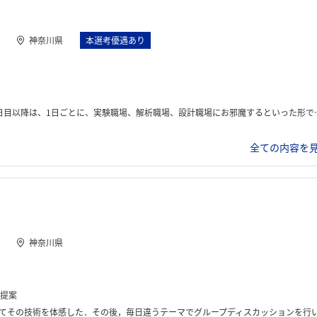
神奈川県
本選考優遇あり
職場、解析職場、設計職場にお邪魔するといった形でした。各職場でグループワークを行いました。 最終日は、成果を報告しました。
全ての内容を見
神奈川県
提案
体感した．その後，毎日違うテーマでグループディスカッションを行い，最終日には成果報告会を行った