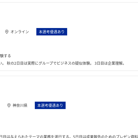
オンライン
本選考優遇あり
験する
。 秋の2日目は実際にグループでビジネスの疑似体験。 3日目は企業理解。
神奈川県
本選考優遇あり
の業務を遂行する。5日目は成果報告のためのプレゼン資料を作成し、発表を行った。社員の方との座談会や交流もあった。