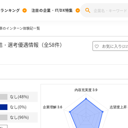
業ランキング
注目の企業・IT/DX特集
車のインターン体験記一覧
注目の企業特集
みんなのIT業界新卒就職人気企業ランキング
みんな
[27卒] 本選考体験記投稿キャンペーン
28卒 注目企業特集
27卒 注目企業特集
みんなのDX企業就職ブランド調査
結・選考優遇情報（全58件）
お気に入り
(
21
注目のIT・DX企業特集
28卒 IT・DX企業特集
27卒 IT・DX企業特集
28卒
みんなのIT業界新卒就職人気企業ランキング
みんな
企業研究
なし(48%)
なし(0%)
なし(96%)