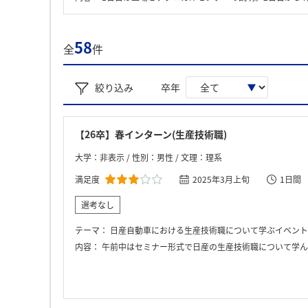
58
全
件
絞り込み
卒年
【26卒】春インターン(生産技術職)
大学：非表示 / 性別：男性 / 文理：理系
満足度
2025年3月上旬
1日間
選考なし
テーマ：
日産自動車における生産技術職について学ぶイベント
内容：
午前中はセミナー形式で日産の生産技術職について学んだ。その後