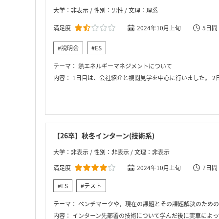
大学：非表示 / 性別：男性 / 文理：理系
満足度
2024年10月上旬
5日間
#説明会
#ES
テーマ：
熱エネルギーマネジメントについて
内容：
1日目は、会社紹介と視閲見学を中心に行いました。 2日目以降は、1日ごとに、実験
【26卒】秋冬インターン(技術系)
大学：非表示 / 性別：非表示 / 文理：非表示
満足度
2024年10月上旬
7日間
#ES
#テスト
テーマ：
ベンチマークや，現在の課題とその課題解決のための
内容：
インターン先部署の技術について学んだ後に実車によってその技術を