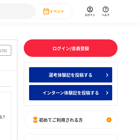
イベント
ログイン
ヘルプ
Event
の新卒就職人気企業ランキング
みんなのインターン人気企業ランキン
直近のイベント一覧
ログイン/会員登録
570
)
もっと見る
 IT・DX現場社員インタビュー
選考体験記を投稿する
の新卒就職人気企業ランキング
みんなのインターン人気企業ランキン
インターン体験記を投稿する
初めてご利用される方