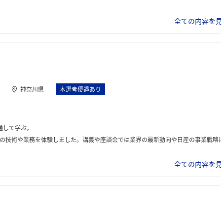
全ての内容を見
神奈川県
本選考優遇あり
通して学ぶ。
載した車両の試乗会を通じて、実際の技術革新に触れる機会がありました。 インターンの後半では、開発体験として各自が興味のあるシステムをMATLABの専用ソフトを用いて開発するプログラムが最後に半日程度の時間でありました。開発の成果はプレゼン資料としてまとめ、最終日に1人10分程度のプレゼンを実施。技術的な成果だけでなく、インターンを通じて得た学びや感想も含めて発表しま
全ての内容を見