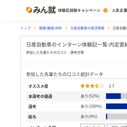
体験記投稿キャンペーン
人気企
トップ
電機/機械/材料
日産自動車の就活情報
日産自動
Post
Ranking
PickUp
投稿する
ランキングを見る
注目の企業特集
日産自動車のインターン体験記一覧-内定直
参加した先輩たちの口コミ・選考対策
Vote
参加した先輩たちの口コミ統計データ
投票する
動画で知ろう！業界・
オススメ度
3.7
あり(52%)
本選考の優遇
あり(100%)
選考
あり(4%)
給与